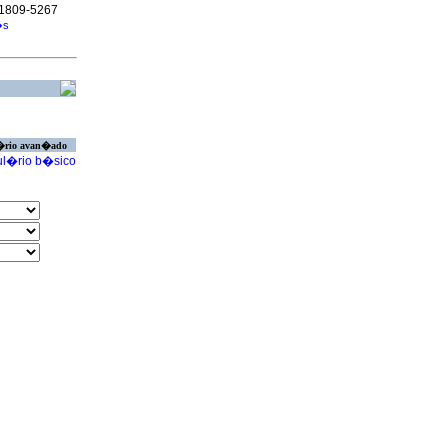
N 1809-5267
�s
�rio avan�ado
l�rio b�sico