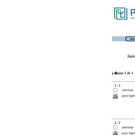
Ref
p�gina 1 de 1
1 / 2
seleciona
para impr
2 / 2
seleciona
para impr