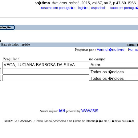
v�tima
.
Arq. bras. psicol.
, 2015, vol.67, no.2, p.47-60. ISS
|
|
resumo em portugu�s
ingl�s
espanhol
texto em portugu
·
·
a
Base de dados :
article
Formul
Formul�rio livre
Formu
Pesquisar por :
Pesquisar
no campo
iAH
WWWISIS
Search engine:
powered by
BIREME/OPAS/OMS - Centro Latino-Americano e do Caribe de Informa��o em Ci�ncias da Sa�de