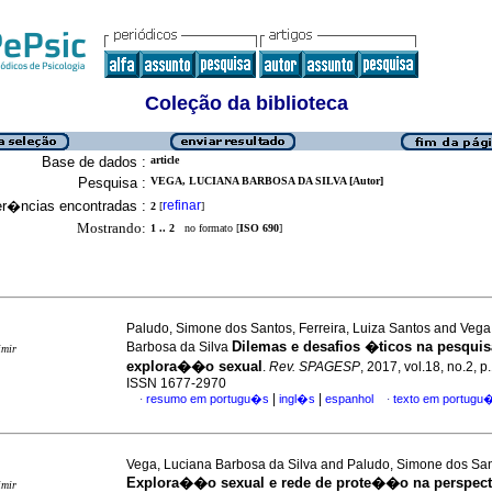
Coleção da biblioteca
Base de dados :
article
Pesquisa :
VEGA, LUCIANA BARBOSA DA SILVA [Autor]
er�ncias encontradas :
refinar
2
[
]
Mostrando:
1 .. 2
no formato [
ISO 690
]
Paludo, Simone dos Santos, Ferreira, Luiza Santos and Vega
Dilemas e desafios �ticos na pesquis
Barbosa da Silva
imir
explora��o sexual
.
Rev. SPAGESP
, 2017, vol.18, no.2, 
ISSN 1677-2970
|
|
resumo em portugu�s
ingl�s
espanhol
texto em portugu
·
·
Vega, Luciana Barbosa da Silva and Paludo, Simone dos Sa
Explora��o sexual e rede de prote��o na perspect
imir