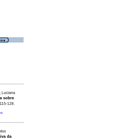
, Luciana
a sobre
p.115-128.
�s
ntos
iva da