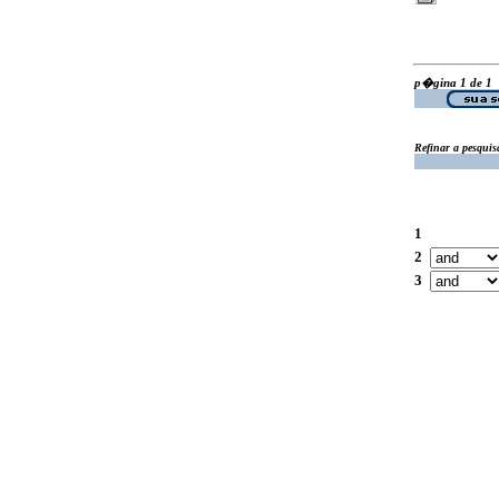
p�gina 1 de 1
Refinar a pesquis
1
2
3