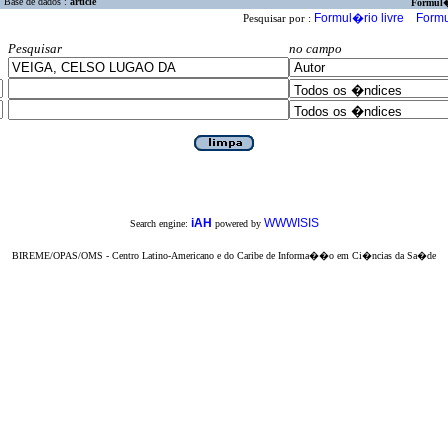
Base de dados :
article
Formul
Formul�rio livre
Formu
Pesquisar por :
Pesquisar
no campo
iAH
WWWISIS
Search engine:
powered by
BIREME/OPAS/OMS - Centro Latino-Americano e do Caribe de Informa��o em Ci�ncias da Sa�de