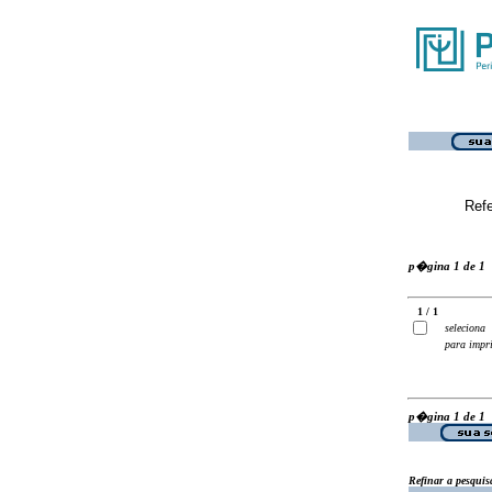
Ref
p�gina 1 de 1
1 / 1
seleciona
para impr
p�gina 1 de 1
Refinar a pesquis