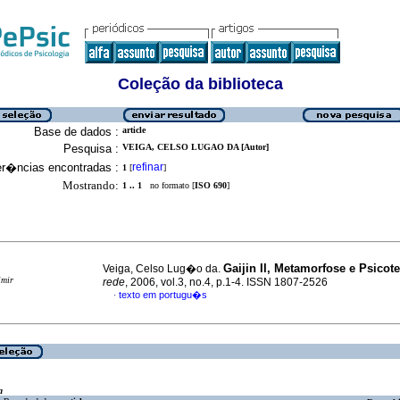
Coleção da biblioteca
Base de dados :
article
Pesquisa :
VEIGA, CELSO LUGAO DA [Autor]
er�ncias encontradas :
refinar
1
[
]
Mostrando:
1 .. 1
no formato [
ISO 690
]
Gaijin II, Metamorfose e Psicote
Veiga, Celso Lug�o da.
imir
rede
, 2006, vol.3, no.4, p.1-4. ISSN 1807-2526
texto em portugu�s
·
a