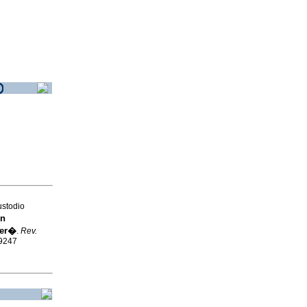
ustodio
en
Per�
.
Rev.
-9247