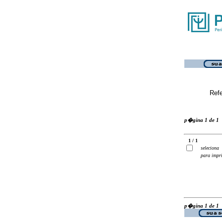
Ref
p�gina 1 de 1
1 / 1
seleciona
para impr
p�gina 1 de 1