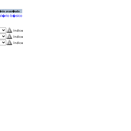
�rio avan�ado
l�rio b�sico