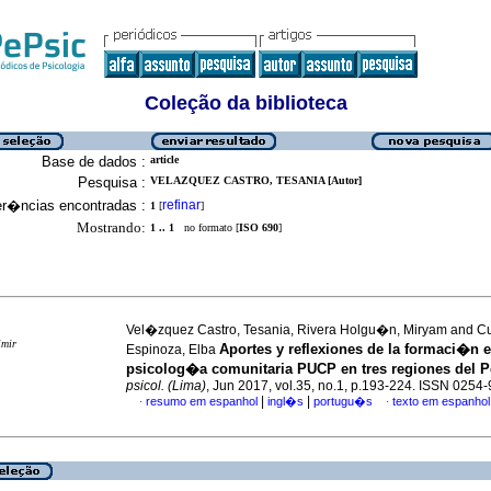
Coleção da biblioteca
Base de dados :
article
Pesquisa :
VELAZQUEZ CASTRO, TESANIA [Autor]
er�ncias encontradas :
refinar
1
[
]
Mostrando:
1 .. 1
no formato [
ISO 690
]
Vel�zquez Castro, Tesania, Rivera Holgu�n, Miryam and C
imir
Aportes y reflexiones de la formaci�n 
Espinoza, Elba
psicolog�a comunitaria PUCP en tres regiones del 
psicol. (Lima)
, Jun 2017, vol.35, no.1, p.193-224. ISSN 0254
|
|
resumo em espanhol
ingl�s
portugu�s
texto em espanhol
·
·