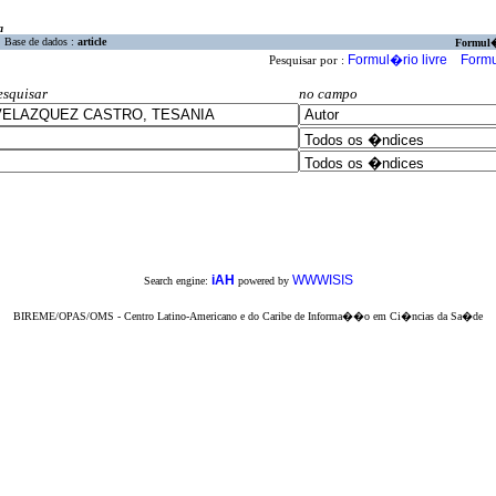
a
Base de dados :
article
Formul
Formul�rio livre
Formu
Pesquisar por :
esquisar
no campo
iAH
WWWISIS
Search engine:
powered by
BIREME/OPAS/OMS - Centro Latino-Americano e do Caribe de Informa��o em Ci�ncias da Sa�de