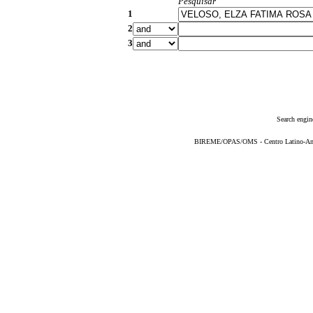
Pesquisar
1
2
3
Search engin
BIREME/OPAS/OMS - Centro Latino-Ame