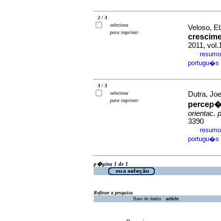
2 / 3
seleciona
Veloso, E
para imprimir
crescime
2011, vol.
resumo
·
portugu�s
3 / 3
seleciona
Dutra, Joe
para imprimir
percep��
orientac. p
3390
resumo
·
portugu�s
p�gina 1 de 1
Refinar a pesquisa
Base de dados :
article