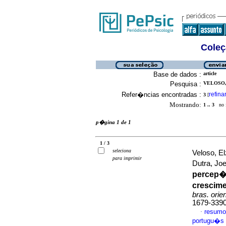
Coleç
Base de dados :
article
Pesquisa :
VELOSO, 
Refer�ncias encontradas :
refina
3
[
Mostrando:
1 .. 3
no f
p�gina 1 de 1
1 / 3
seleciona
Veloso, E
para imprimir
Dutra, Jo
percep��
crescime
bras. orie
1679-339
resumo
·
portugu�s