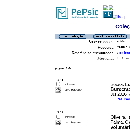
Coleç
Base de dados :
article
Pesquisa :
VERONES
Referências encontradas :
refina
2
[
Mostrando:
1 .. 2
no f
página 1 de 1
1 / 2
Sousa, Ed
seleciona
Burocra
para imprimir
Jul 2016, 
resumo
·
2 / 2
Oliveira, 
seleciona
Palma, Cl
para imprimir
voluntár