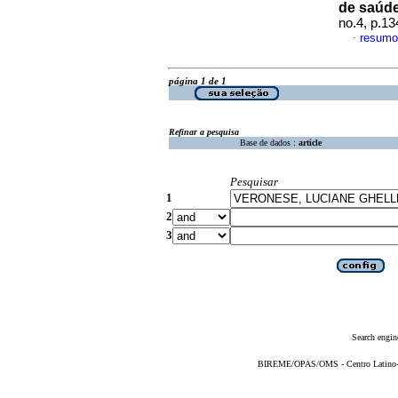
de saúde
no.4, p.1
resumo
·
página 1 de 1
Refinar a pesquisa
Base de dados :
article
Pesquisar
1
2
3
Search engin
BIREME/OPAS/OMS - Centro Latino-Am