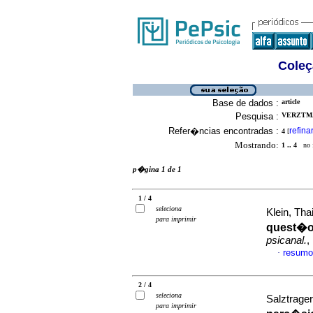
Coleç
Base de dados :
article
Pesquisa :
VERZTMA
Refer�ncias encontradas :
refina
4
[
Mostrando:
1 .. 4
no f
p�gina 1 de 1
1 / 4
seleciona
Klein, Thai
para imprimir
quest�o
psicanal.
,
resumo
·
2 / 4
seleciona
Salztrager
para imprimir