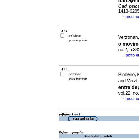
narc�si
Cad. psica
1413-629
resumo
·
3 / 4
seleciona
Verztman,
para imprimir
o movim
no.2, p.3
texto 
·
4 / 4
Pinheiro, 
seleciona
para imprimir
and Verzt
entre de
vol.22, n
resumo
·
p�gina 1 de 1
Refinar a pesquisa
Base de dados :
article