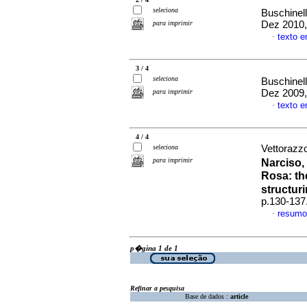
seleciona
Buschinell
para imprimir
Dez 2010,
texto 
·
3 / 4
seleciona
Buschinelli
para imprimir
Dez 2009,
texto 
·
4 / 4
seleciona
Vettorazz
para imprimir
Narciso
Rosa
:
th
structur
p.130-137
resumo
·
p�gina 1 de 1
Refinar a pesquisa
Base de dados :
article