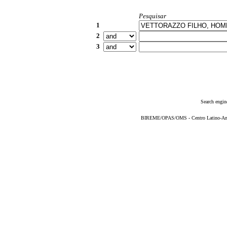
Pesquisar
1
2
3
Search engin
BIREME/OPAS/OMS - Centro Latino-Ame