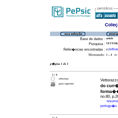
Coleç
Base de dados :
article
Pesquisa :
VETTORA
Refer�ncias encontradas :
refina
4
[
Mostrando:
1 .. 4
no f
p�gina 1 de 1
1 / 4
seleciona
Vettorazz
para imprimir
do curr
forma��
no.80, p.
resumo
·
portugu�s
2 / 4