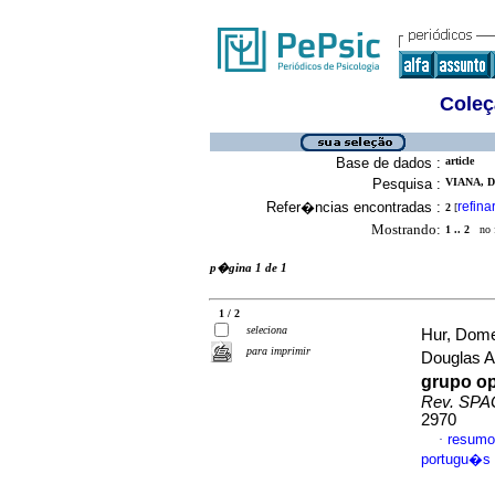
Coleç
Base de dados :
article
Pesquisa :
VIANA, D
Refer�ncias encontradas :
refina
2
[
Mostrando:
1 .. 2
no f
p�gina 1 de 1
1 / 2
seleciona
Hur, Dome
para imprimir
Douglas 
grupo op
Rev. SP
2970
resumo
·
portugu�s