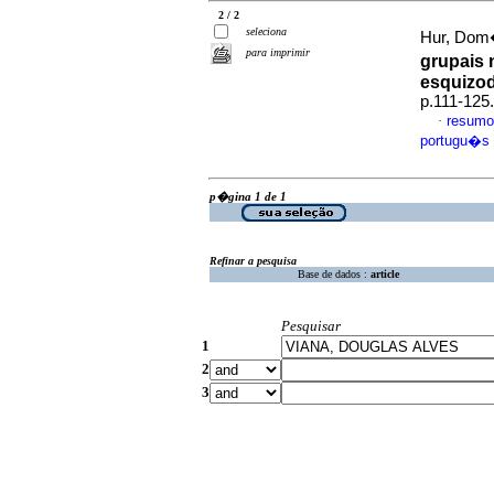
2 / 2
seleciona
Hur, Dom�
para imprimir
grupais 
esquizo
p.111-125
resumo
·
portugu�s
p�gina 1 de 1
Refinar a pesquisa
Base de dados :
article
Pesquisar
1
2
3