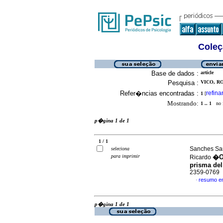
Coleç
Base de dados :
article
Pesquisa :
VICO, R
Refer�ncias encontradas :
refina
1
[
Mostrando:
1 .. 1
no f
p�gina 1 de 1
1 / 1
Sanches San
seleciona
para imprimir
�Oc
Ricardo
prisma del
2359-0769
resumo e
·
p�gina 1 de 1