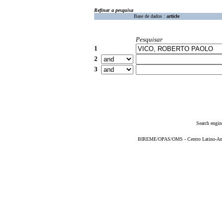
Refinar a pesquisa
Base de dados :
article
Pesquisar
1
2
3
Search engin
BIREME/OPAS/OMS - Centro Latino-Ame