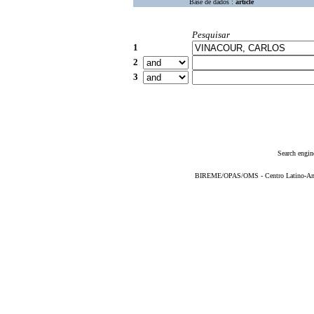
Base de dados :
article
Pesquisar
1
2
3
Search engin
BIREME/OPAS/OMS - Centro Latino-Ame