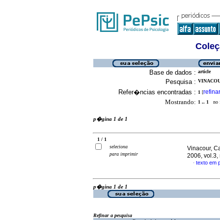
Coleç
Base de dados :
article
Pesquisa :
VINACOU
Refer�ncias encontradas :
refina
1
[
Mostrando:
1 .. 1
no f
p�gina 1 de 1
1 / 1
seleciona
Vinacour, C
para imprimir
2006, vol.3,
texto em
·
p�gina 1 de 1
Refinar a pesquisa