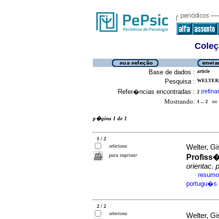
Coleç
Base de dados :
article
Pesquisa :
WELTER,
Refer�ncias encontradas :
refina
2
[
Mostrando:
1 .. 2
no f
p�gina 1 de 1
1 / 2
seleciona
Welter, Gi
para imprimir
Profiss�
orientac. p
resumo
·
portugu�s
2 / 2
seleciona
Welter, G