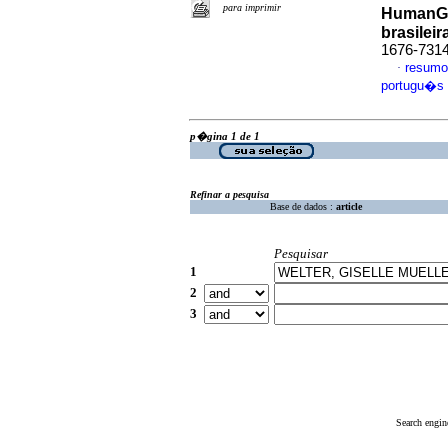
para imprimir
HumanG
brasileir
1676-731
resumo
·
portugu�s
p�gina 1 de 1
Refinar a pesquisa
Base de dados :
article
Pesquisar
1
2
3
Search engin