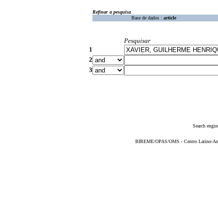
Refinar a pesquisa
Base de dados :
article
Pesquisar
1
2
3
Search engin
BIREME/OPAS/OMS - Centro Latino-Ame