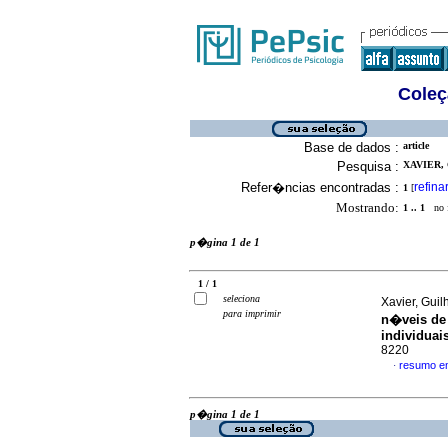
Coleç
Base de dados :
article
Pesquisa :
XAVIER,
Refer�ncias encontradas :
refina
1
[
Mostrando:
1 .. 1
no f
p�gina 1 de 1
1 / 1
seleciona
Xavier, Guil
para imprimir
n�veis de 
individuai
8220
resumo e
·
p�gina 1 de 1