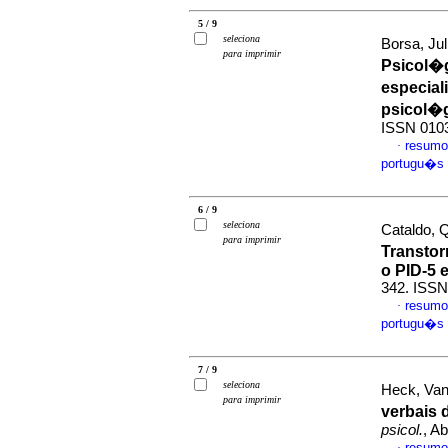
5 / 9
seleciona
Borsa, Jul
para imprimir
Psicol�
especial
psicol�
ISSN 010
resumo
·
portugu�s
6 / 9
seleciona
Cataldo, 
para imprimir
Transto
o PID-5 
342. ISSN
resumo
·
portugu�s
7 / 9
seleciona
Heck, Van
para imprimir
verbais
psicol.
, A
resumo