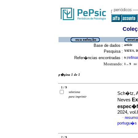
Coleç
Base de dados :
article
Pesquisa :
YATES, D
Refer�ncias encontradas :
refina
9
[
Mostrando:
1 .. 9
no f
p�gina 1 de 1
1 / 9
seleciona
Sch�tz, A
para imprimir
Ex
Neves
espec�f
2024, vol
resumo
·
portugu�s
2 / 9