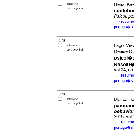
seleciona
Henz, Kae
para imprimir
contrib
Psicol. pe
resumo
·
portugu�s
3 / 9
Lago, Viv
seleciona
para imprimir
Denise R
psicol�
Resolu
vol.24, n
resumo
·
portugu�s
4 / 9
seleciona
Mecca, Tat
para imprimir
panoram
behavio
2015, vol
resumo
·
portugu�s