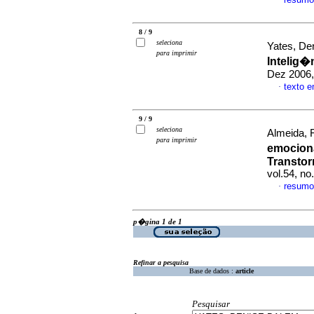
·
8 / 9
seleciona
Yates, De
para imprimir
Intelig�
Dez 2006,
texto 
·
9 / 9
seleciona
Almeida, 
para imprimir
emocion
Transtor
vol.54, n
resumo
·
p�gina 1 de 1
Refinar a pesquisa
Base de dados :
article
Pesquisar