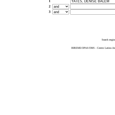
1
2
3
Search engin
BIREME/OPAS/OMS - Centro Latino-Ame