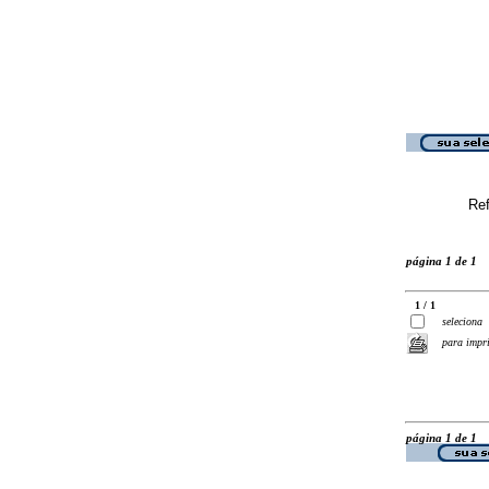
Ref
página 1 de 1
1 / 1
seleciona
para impr
página 1 de 1