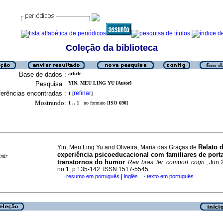
Coleção da biblioteca
Base de dados :
article
Pesquisa :
YIN, MEU LING YU [Autor]
erências encontradas :
refinar
1
[
]
Mostrando:
1 .. 1
no formato [
ISO 690
]
Relato 
Yin, Meu Ling Yu and Oliveira, Maria das Graças de
experiência psicoeducacional com familiares de port
imir
transtornos do humor
.
Rev. bras. ter. comport. cogn.
, Jun 
no.1, p.135-142. ISSN 1517-5545
|
resumo em português
inglês
texto em português
·
·