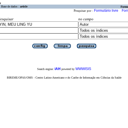
a
Base de dados :
article
Formu
Formulário livre
For
Pesquisar por :
esquisar
no campo
iAH
WWWISIS
Search engine:
powered by
BIREME/OPAS/OMS - Centro Latino-Americano e do Caribe de Informação em Ciências da Saúde