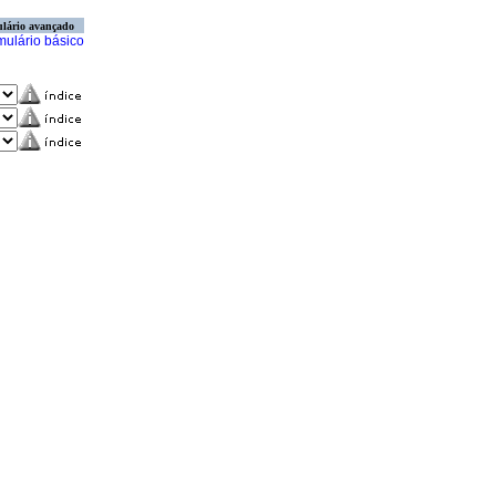
lário avançado
mulário básico