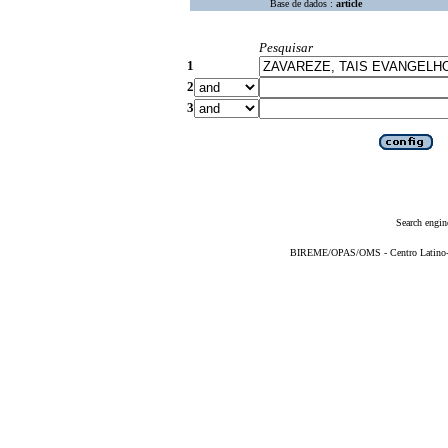
Base de dados :
article
Pesquisar
1
2
3
Search engin
BIREME/OPAS/OMS - Centro Latino-Am