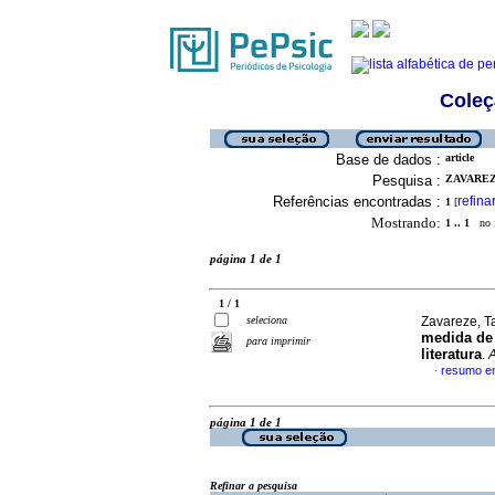
Coleç
Base de dados :
article
Pesquisa :
ZAVAREZ
Referências encontradas :
refina
1
[
Mostrando:
1 .. 1
no f
página 1 de 1
1 / 1
seleciona
Zavareze, T
medida de 
para imprimir
literatura
.
A
resumo e
·
página 1 de 1
Refinar a pesquisa