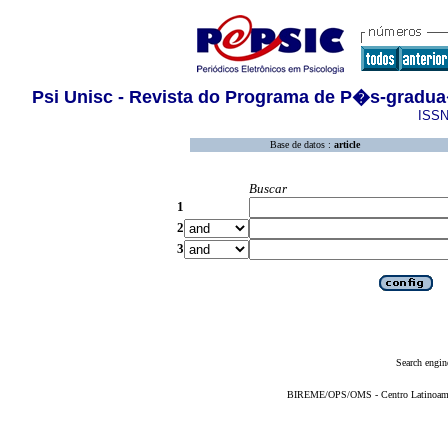
Psi Unisc - Revista do Programa de P�s-gradu
ISSN
Base de datos :
article
Buscar
1
2
3
Search engin
BIREME/OPS/OMS - Centro Latinoameric