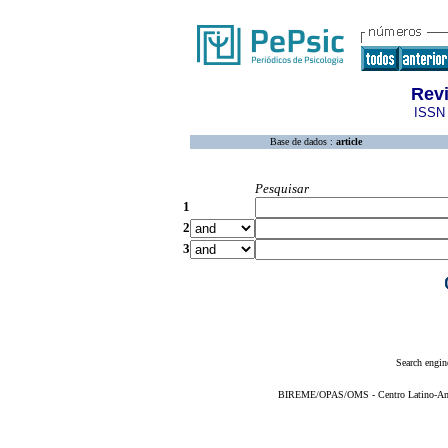
Rev
ISSN 
Base de dados :
article
Pesquisar
1
2
3
Search engin
BIREME/OPAS/OMS - Centro Latino-Ame