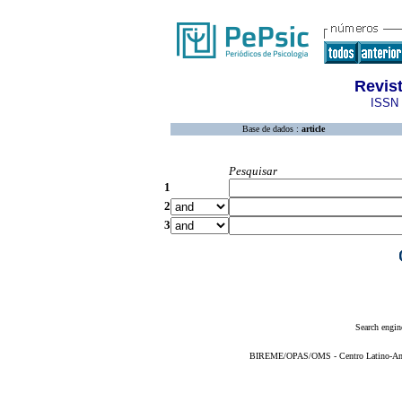
Revist
ISSN 
Base de dados :
article
Pesquisar
1
2
3
Search engin
BIREME/OPAS/OMS - Centro Latino-Ame