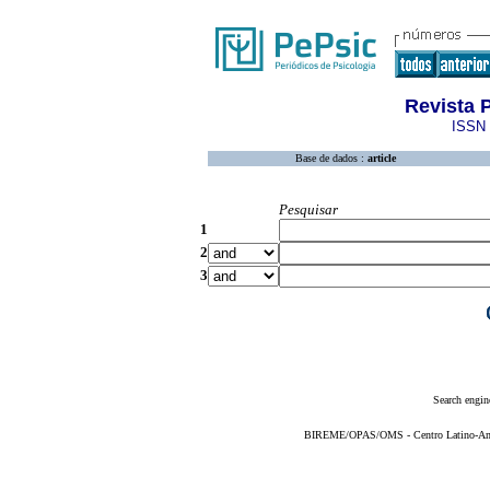
Revista 
ISSN 
Base de dados :
article
Pesquisar
1
2
3
Search engin
BIREME/OPAS/OMS - Centro Latino-Ame