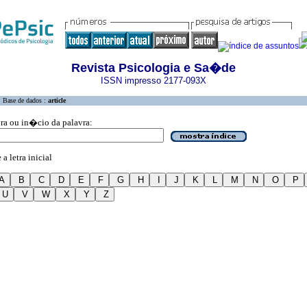
Revista Psicologia e Sa�de
ISSN impresso 2177-093X
Base de dados :
article
vra ou in�cio da palavra:
a letra inicial