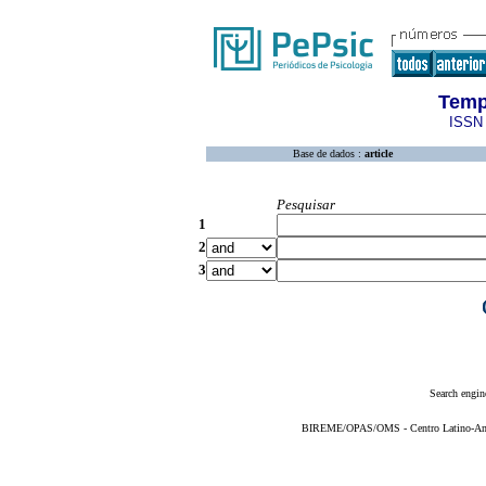
Temp
ISSN 
Base de dados :
article
Pesquisar
1
2
3
Search engin
BIREME/OPAS/OMS - Centro Latino-Ame