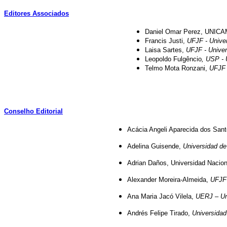
Editores Associados
Daniel Omar Perez, UNICA
Francis Justi,
UFJF - Univer
Laisa Sartes,
UFJF - Univer
Leopoldo Fulgêncio
, USP - 
Telmo Mota Ronzani,
UFJF 
Conselho Editorial
Acácia Angeli Aparecida dos San
Adelina Guisende,
Universidad d
Adrian Daños, Universidad Nacio
Alexander Moreira-Almeida,
UFJF 
Ana Maria Jacó Vilela,
UERJ – Uni
Andrés Felipe Tirado,
Universidad