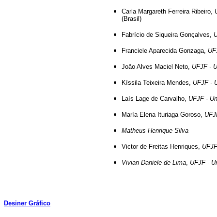
Carla Margareth Ferreira Ribeiro,
(Brasil)
Fabrício de Siqueira Gonçalves,
U
Franciele Aparecida Gonzaga,
UFJ
João Alves Maciel Neto,
UFJF - U
Kíssila Teixeira Mendes,
UFJF - U
Laís Lage de Carvalho,
UFJF - Uni
María Elena Ituriaga Goroso,
UFJF
Matheus Henrique Silva
Victor de Freitas Henriques,
UFJF 
Vivian Daniele de Lima
,
UFJF - Un
Desiner Gráfico