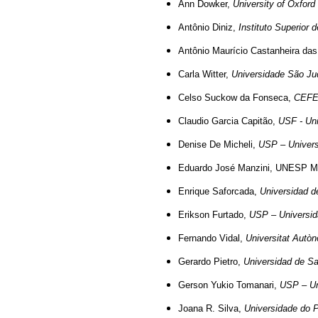
Ann Dowker,
University of Oxford 
Antônio Diniz,
Instituto Superior 
Antônio Maurício Castanheira da
Carla Witter,
Universidade São Jud
Celso Suckow da Fonseca,
CEFET
Claudio Garcia Capitão,
USF - Uni
Denise De Micheli,
USP – Univers
Eduardo José Manzini, UNESP Marí
Enrique Saforcada,
Universidad d
Erikson Furtado,
USP – Universid
Fernando Vidal,
Universitat Autò
Gerardo Pietro,
Universidad de S
Gerson Yukio Tomanari,
USP – Un
Joana R. Silva,
Universidade do P