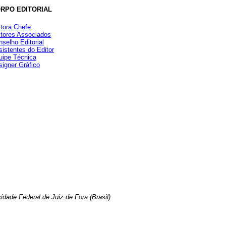
RPO EDITORIAL
itora Chefe
itores Associados
selho Editorial
istentes do Editor
uipe Técnica
signer Gráfico
idade Federal de Juiz de Fora (Brasil)