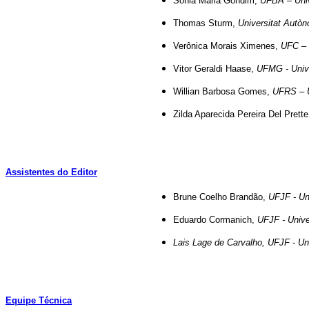
Sonia Maria Gondim,
UFBA – Univ
Thomas Sturm,
Universitat Autò
Verônica Morais Ximenes,
UFC – 
Vitor Geraldi Haase,
UFMG - Unive
Willian Barbosa Gomes,
UFRS – U
Zilda Aparecida Pereira Del Prett
Assistentes do Editor
Brune Coelho Brandão,
UFJF - Uni
Eduardo Cormanich,
UFJF - Unive
Lais Lage de Carvalho, UFJF - Un
Equipe Técnica