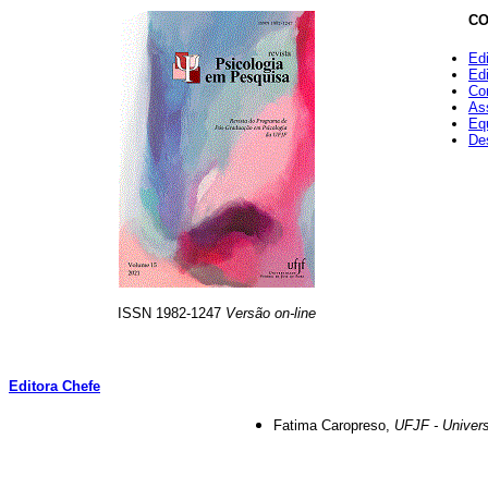
CO
Ed
Ed
Con
Ass
Eq
De
ISSN 1982-1247
Versão on-line
Editora Chefe
Fatima Caropreso,
UFJF - Univers