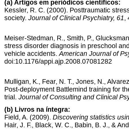
(a) Artigos em periódicos científicos:
Kessler, R. C. (2000). Posttraumatic stress
society.
Journal of Clinical Psychiatry, 61
,
Meiser-Stedman, R., Smith, P., Glucksman,
stress disorder diagnosis in preschool a
vehicle accidents.
American Journal of Psy
doi:10.1176/appi.ajp.2008.07081282
Mulligan, K., Fear, N. T., Jones, N., Alvar
Post-deployment Battlemind training for t
trial.
Journal of Consulting and Clinical Ps
(b) Livros na íntegra:
Field, A. (2009).
Discovering statistics u
Hair, J. F., Black, W. C., Babin, B. J., & A