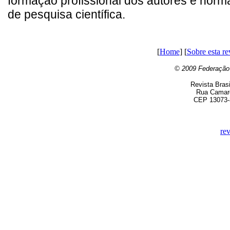
formação profissional dos autores e norma
de pesquisa científica.
[
Home
] [
Sobre esta re
© 2009 Federação B
Revista Brasi
Rua Camarg
CEP 13073-3
re