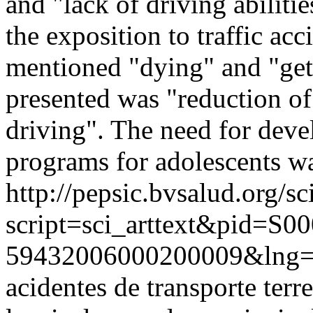
and "lack of driving abiliti
the exposition to traffic acc
mentioned "dying" and "gett
presented was "reduction o
driving". The need for devel
programs for adolescents was
http://pepsic.bvsalud.org/sc
script=sci_arttext&pid=S00
59432006000200009&lng
acidentes de transporte terr