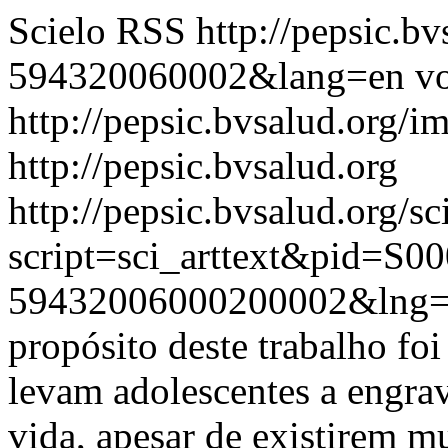
Scielo RSS
http://pepsic.b
594320060002&lang=en
vo
http://pepsic.bvsalud.org/i
http://pepsic.bvsalud.org
http://pepsic.bvsalud.org/sc
script=sci_arttext&pid=S00
59432006000200002&lng
propósito deste trabalho fo
levam adolescentes a engra
vida, apesar de existirem m