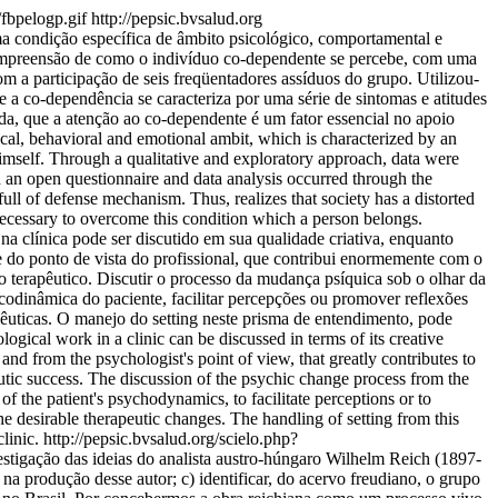
/fbpelogp.gif
http://pepsic.bvsalud.org
 condição específica de âmbito psicológico, comportamental e
 compreensão de como o indivíduo co-dependente se percebe, com uma
a participação de seis freqüentadores assíduos do grupo. Utilizou-
 a co-dependência se caracteriza por uma série de sintomas e atitudes
da, que a atenção ao co-dependente é um fator essencial no apoio
al, behavioral and emotional ambit, which is characterized by an
himself. Through a qualitative and exploratory approach, data were
 an open questionnaire and data analysis occurred through the
ull of defense mechanism. Thus, realizes that society has a distorted
 necessary to overcome this condition which a person belongs.
na clínica pode ser discutido em sua qualidade criativa, enquanto
 do ponto de vista do profissional, que contribui enormemente com o
so terapêutico. Discutir o processo da mudança psíquica sob o olhar da
psicodinâmica do paciente, facilitar percepções ou promover reflexões
pêuticas. O manejo do setting neste prisma de entendimento, pode
gical work in a clinic can be discussed in terms of its creative
 and from the psychologist's point of view, that greatly contributes to
peutic success. The discussion of the psychic change process from the
s of the patient's psychodynamics, to facilitate perceptions or to
he desirable therapeutic changes. The handling of setting from this
linic.
http://pepsic.bvsalud.org/scielo.php?
vestigação das ideias do analista austro-húngaro Wilhelm Reich (1897-
e na produção desse autor; c) identificar, do acervo freudiano, o grupo