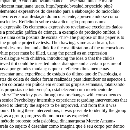
ntemplation, Action and Maintenance. These data indicate major
olescent marijuana users.
http://pepsic.bvsalud.org/scielo.php?
s elementos expressivos do desenho para a elaboração do raciocínio
ra favorecer a manifestação do inconsciente, apresentando-se como
onscientes. Refletindo sobre esta articulação propomos uma
de expressão Os elementos expressivos revelam-se excelentes dados
 a produção gráfica da criança, a exemplo da produção onírica, é
o e uma certa postura de escuta.<hr/>The purpose of this paper is to
d the graphic projective tests. The drawing, same as a dream, has
control desarmation and a link for the manifestation of the unconscious
hite paper must be filled, using the pencil as an expression
 dialogue with children, introducing the idea o that the child's
ved if it could be inserted into a dialogue and a certain posture of
assa por grandes mudanças que se refletem diretamente nas
resentar uma experiência de estágio do último ano de Psicologia, a
s de coleta de dados foram realizadas para identificar os aspectos a
o foi colocada em prática em encontros grupais semanais, totalizando
os às propostas de intervenção, estabelecendo um movimento de
do.<hr/>The society goes through major changes with consequences
t a senior Psychology internship experience regarding interventions that
ted to identify the aspects to be improved, and from this it was
urs. During these interventions, it was possible to identify the group
t, as a group, progress did not occur as expected.
 o método proposto pela psicóloga dinamarquesa Merete Amann-
tarefa do sujeito é desenhar como imagina que é seu corpo por dentro.