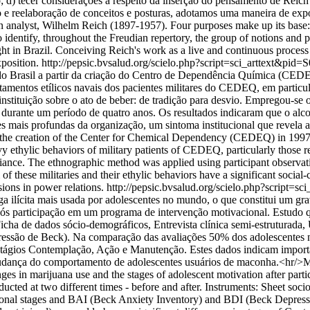
o; d) tecer considerações a respeito da inserção do pensamento de Rei
 reelaboração de conceitos e posturas, adotamos uma maneira de exposiç
 analyst, Wilhelm Reich (1897-1957). Four purposes make up its base: a)
o identify, throughout the Freudian repertory, the group of notions and 
ght in Brazil. Conceiving Reich's work as a live and continuous proces
position.
http://pepsic.bvsalud.org/scielo.php?script=sci_arttext
ha do Brasil a partir da criação do Centro de Dependência Química (CE
tamentos etílicos navais dos pacientes militares do CEDEQ, em particul
stituição sobre o ato de beber: de tradição para desvio. Empregou-se o
, durante um período de quatro anos. Os resultados indicaram que o al
tões mais profundas da organização, um sintoma institucional que revela
 the creation of the Center for Chemical Dependency (CEDEQ) in 1997, w
y ethylic behaviors of military patients of CEDEQ, particularly those rel
deviance. The ethnographic method was applied using participant observa
of these militaries and their ethylic behaviors have a significant social-
sions in power relations.
http://pepsic.bvsalud.org/scielo.php?script=s
a ilícita mais usada por adolescentes no mundo, o que constitui um gr
s participação em um programa de intervenção motivacional. Estudo qu
: Ficha de dados sócio-demográficos, Entrevista clínica semi-estrutura
ressão de Beck). Na comparação das avaliações 50% dos adolescentes nã
s estágios Contemplação, Ação e Manutenção. Estes dados indicam impor
dança do comportamento de adolescentes usuários de maconha.<hr/>Mar
ges in marijuana use and the stages of adolescent motivation after parti
cted at two different times - before and after. Instruments: Sheet soc
onal stages and BAI (Beck Anxiety Inventory) and BDI (Beck Depressio