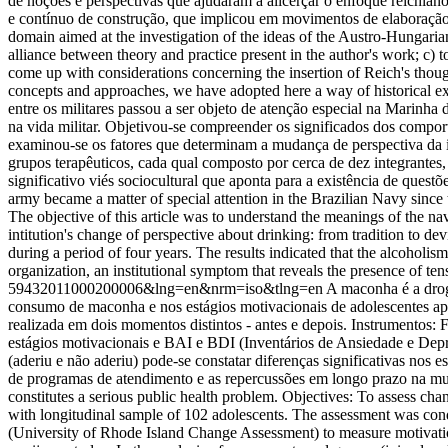
de noções e perspectivas que ajudaram a alicerçar o enfoque reichian
e contínuo de construção, que implicou em movimentos de elaboração e
domain aimed at the investigation of the ideas of the Austro-Hungarian
alliance between theory and practice present in the author's work; c) t
come up with considerations concerning the insertion of Reich's thou
concepts and approaches, we have adopted here a way of historical ex
entre os militares passou a ser objeto de atenção especial na Marin
na vida militar. Objetivou-se compreender os significados dos compor
examinou-se os fatores que determinam a mudança de perspectiva da in
grupos terapêuticos, cada qual composto por cerca de dez integrantes
significativo viés sociocultural que aponta para a existência de ques
army became a matter of special attention in the Brazilian Navy since
The objective of this article was to understand the meanings of the nav
intitution's change of perspective about drinking: from tradition to 
during a period of four years. The results indicated that the alcoholism 
organization, an institutional symptom that reveals the presence of ten
59432011000200006&lng=en&nrm=iso&tlng=en
A maconha é a drog
consumo de maconha e nos estágios motivacionais de adolescentes apó
realizada em dois momentos distintos - antes e depois. Instrumentos
estágios motivacionais e BAI e BDI (Inventários de Ansiedade e Dep
(aderiu e não aderiu) pode-se constatar diferenças significativas no
de programas de atendimento e as repercussões em longo prazo na mu
constitutes a serious public health problem. Objectives: To assess chan
with longitudinal sample of 102 adolescents. The assessment was condu
(University of Rhode Island Change Assessment) to measure motivati