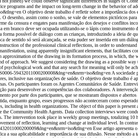
d not joined) we could observe significant differences in stages of Co
vice programs and the impact on long-term change in the behavior of ad
so&tlng=en
O objetivo deste trabalho é refletir sobre a importância do
icas. O desenho, assim como o sonho, se vale de elementos pictóricos pa
arme da censura e engates para manifestação dos desejos e conflitos inc
a em branco deve ser ocupada utilizando-se o lápis como instrumento 
orma possível de diálogo com as crianças, introduzindo a ideia de que
ca de sentido só será alcançada, se esta puder ser inserida em um diálog
truction of the professional clinical reflections, in order to understan
manifestation, using apparently insignificant elements, that facilitates 
an approximation of the drawing in its formation process, in which, the w
nd of approach. We suggest considering the drawing as a possible way to
 of psychological work and that any search for meaning will only be achie
t&pid=S0006-59432011000200008&lng=en&nrm=iso&tlng=en
A sociedade p
s, inclusive nas organizações de saúde. O objetivo deste trabalho é ap
s. Os participantes foram os Agentes Comunitários de Saúde. Entrevista
e ação para desenvolver as competências dos colaboradores. A intervençã
amento por parte dos participantes, que se mostraram dispostos e abert
artida, enquanto grupo, esses progressos não aconteceram como espera
es, including in health organizations. The object of this paper is presen
re the Community Health Agents. Data collection interviews were conduc
 The intervention took place in weekly group meetings, totalizing 10 ho
ment of reflection, learning and change at individual level. In contras
006-59432011000200009&lng=en&nrm=iso&tlng=en
Esse artigo apresenta
ica a sua aplicabilidade e importância de sua difusão. Nesse método a 