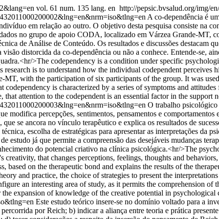
002&lang=en
vol. 61 num. 135 lang. en
http://pepsic.bvsalud.org/img/en
006-59432011000200002&lng=en&nrm=iso&tlng=en
A co-dependência é uma
indivíduo em relação ao outro. O objetivo desta pesquisa consiste na
s dados no grupo de apoio CODA, localizado em Várzea Grande-MT, com 
écnica de Análise de Conteúdo. Os resultados e discussões destacam que
 visão distorcida da co-dependência ou não a conhece. Entende-se, ain
quadra.<hr/>The codependency is a condition under specific psychologic
his research is to understand how the individual codependent perceives 
T, with the participation of six participants of the group. It was used
hat codependency is characterized by a series of symptoms and attitudes f
 that attention to the codependent is an essential factor in the support
006-59432011000200003&lng=en&nrm=iso&tlng=en
O trabalho psicológico 
 que modifica percepções, sentimentos, pensamentos e comportamentos e
, que se ancora no vínculo terapêutico e explica os resultados de suces
e técnica, escolha de estratégicas para apresentar as interpretações da 
e de estudo já que permite a compreensão das desejáveis mudanças tera
ecimento do potencial criativo na clínica psicológica.<hr/>The psycholo
s creativity, that changes perceptions, feelings, thoughts and behaviors,
ess, based on the therapeutic bond and explains the results of the thera
theory and practice, the choice of strategies to present the interpretation
figure an interesting area of study, as it permits the comprehension of t
 the expansion of knowledge of the creative potential in psychological c
so&tlng=en
Este estudo teórico insere-se no domínio voltado para a in
percorrida por Reich; b) indicar a aliança entre teoria e prática present