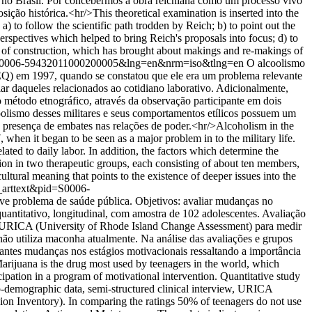
ch no Brasil. Por concebermos a obra reichiana como um processo vivo
ão histórica.<hr/>This theoretical examination is inserted into the
 to follow the scientific path trodden by Reich; b) to point out the
perspectives which helped to bring Reich's proposals into focus; d) to
s of construction, which has brought about makings and re-makings of
&pid=S0006-59432011000200005&lng=en&nrm=iso&tlng=en
O alcoolismo
DEQ) em 1997, quando se constatou que ele era um problema relevante
ar daqueles relacionados ao cotidiano laborativo. Adicionalmente,
 método etnográfico, através da observação participante em dois
coolismo desses militares e seus comportamentos etílicos possuem um
 a presença de embates nas relações de poder.<hr/>Alcoholism in the
hen it began to be seen as a major problem in to the military life.
ated to daily labor. In addition, the factors which determine the
tion in two therapeutic groups, each consisting of about ten members,
cultural meaning that points to the existence of deeper issues into the
ci_arttext&pid=S0006-
ave problema de saúde pública. Objetivos: avaliar mudanças no
antitativo, longitudinal, com amostra de 102 adolescentes. Avaliação
da, URICA (University of Rhode Island Change Assessment) para medir
o utiliza maconha atualmente. Na análise das avaliações e grupos
tantes mudanças nos estágios motivacionais ressaltando a importância
ijuana is the drug most used by teenagers in the world, which
cipation in a program of motivational intervention. Quantitative study
io-demographic data, semi-structured clinical interview, URICA
n Inventory). In comparing the ratings 50% of teenagers do not use