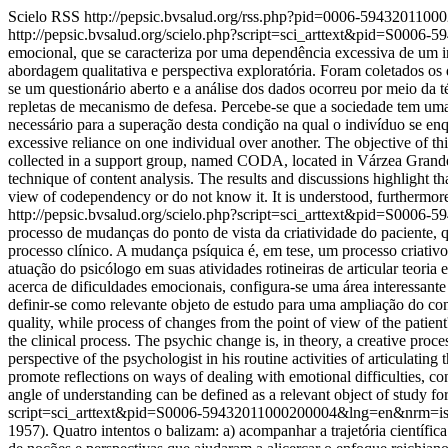
Scielo RSS
http://pepsic.bvsalud.org/rss.php?pid=0006-594320110
http://pepsic.bvsalud.org/scielo.php?script=sci_arttext&pid=S0
emocional, que se caracteriza por uma dependência excessiva de um 
abordagem qualitativa e perspectiva exploratória. Foram coletados o
se um questionário aberto e a análise dos dados ocorreu por meio da t
repletas de mecanismo de defesa. Percebe-se que a sociedade tem uma
necessário para a superação desta condição na qual o indivíduo se en
excessive reliance on one individual over another. The objective of t
collected in a support group, named CODA, located in Várzea Grande-M
technique of content analysis. The results and discussions highlight t
view of codependency or do not know it. It is understood, furthermore,
http://pepsic.bvsalud.org/scielo.php?script=sci_arttext&pid=S0
processo de mudanças do ponto de vista da criatividade do paciente,
processo clínico. A mudança psíquica é, em tese, um processo criativo
atuação do psicólogo em suas atividades rotineiras de articular teoria 
acerca de dificuldades emocionais, configura-se uma área interessant
definir-se como relevante objeto de estudo para uma ampliação do conh
quality, while process of changes from the point of view of the patient'
the clinical process. The psychic change is, in theory, a creative proc
perspective of the psychologist in his routine activities of articulating 
promote reflections on ways of dealing with emotional difficulties, con
angle of understanding can be defined as a relevant object of study for
script=sci_arttext&pid=S0006-59432011000200004&lng=en&nrm=i
1957). Quatro intentos o balizam: a) acompanhar a trajetória científica 