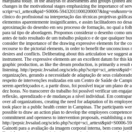
marijuana today. In the analysis of assessments and groups (joined an
changes in the motivational stages emphasizing the importance of ser
script=sci_arttext&pid=S0006-59432011000200007&lng=en&nrm=i
clinico do profissional na interpretação das técnicas projetivas gráf
elementos aparentemente insignificantes, e assim facilitadores no des
aproximação do desenho em seu processo de formação, no qual a folh
para tal tipo de abordagem. Propomos considerar o desenho como uma f
antes de tudo resultado de um trabalho psíquico e de que qualquer bus
consider the importance of the drawing expressive elements for the cons
recourse to the pictorial elements, in order to benefit the unconscious 
desires and conflicts. Deliberating about this articulation we suggest 
instrument. The expressive elements are an excellent datum for this ki
graphic production, as like the dream production, is primarily a result
listening.
http://pepsic.bvsalud.org/scielo.php?script=sci_arttex
organizações, gerando a necessidade de adaptação de seus colaboradore
respeito de intervenções realizadas em um Centro de Saúde de Campina
serem aperfeiçoados e, a partir disso, foi possível traçar um plano d
dez horas. No transcorrer do trabalho foi possível verificar um engaj
reflexão, aprendizado e de mudanças a nível individual. Em contrap
over all organizations, creating the need for adaptation of its employe
took place in a public health center in Campinas. The participants we
possible to draw an action plan to develop the employees competences.
commitment and openness to intervention proposals, establishing a move
http://pepsic.bvsalud.org/scielo.php?script=sci_arttext&pid=S0
Gainotti para a avaliação da imagem corporal interna, bem como justif