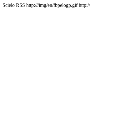
Scielo RSS
http:///img/en/fbpelogp.gif
http://