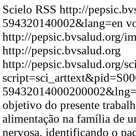
Scielo RSS
http://pepsic.b
594320140002&lang=en
vo
http://pepsic.bvsalud.org/i
http://pepsic.bvsalud.org
http://pepsic.bvsalud.org/sc
script=sci_arttext&pid=S00
59432014000200002&lng
objetivo do presente trabal
alimentação na família de 
nervosa, identificando o pa