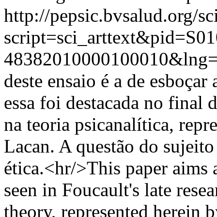
http://pepsic.bvsalud.org/sc
script=sci_arttext&pid=S01
48382010000100010&lng=
deste ensaio é a de esboçar
essa foi destacada no final 
na teoria psicanalítica, rep
Lacan. A questão do sujeito
ética.<hr/>This paper aims a
seen in Foucault's late rese
theory, represented herein b