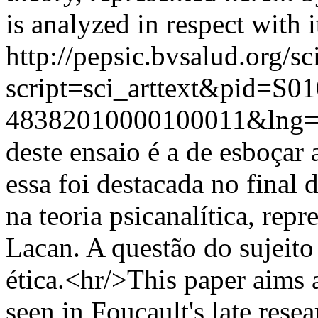
is analyzed in respect with 
http://pepsic.bvsalud.org/sc
script=sci_arttext&pid=S01
48382010000100011&lng=
deste ensaio é a de esboçar
essa foi destacada no final 
na teoria psicanalítica, rep
Lacan. A questão do sujeito
ética.<hr/>This paper aims a
seen in Foucault's late rese