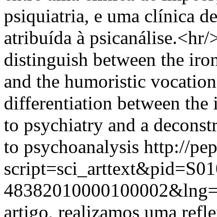
psiquiatria, e uma clínica d
atribuída à psicanálise.<hr
distinguish between the iro
and the humoristic vocation 
differentiation between the
to psychiatry and a deconst
to psychoanalysis
http://pe
script=sci_arttext&pid=S01
48382010000100002&lng=
artigo, realizamos uma refle