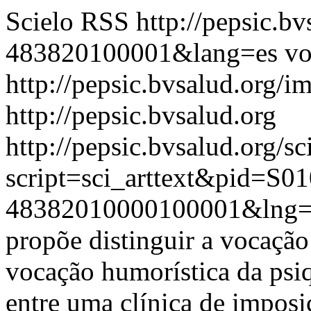
Scielo RSS
http://pepsic.b
483820100001&lang=es
vo
http://pepsic.bvsalud.org/i
http://pepsic.bvsalud.org
http://pepsic.bvsalud.org/sc
script=sci_arttext&pid=S01
48382010000100001&lng=
propõe distinguir a vocação 
vocação humorística da psiq
entre uma clínica de imposiç