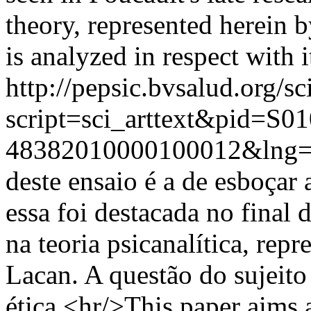
theory, represented herein b
is analyzed in respect with 
http://pepsic.bvsalud.org/sc
script=sci_arttext&pid=S01
48382010000100012&lng=
deste ensaio é a de esboçar
essa foi destacada no final 
na teoria psicanalítica, rep
Lacan. A questão do sujeito
ética.<hr/>This paper aims a