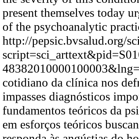
present themselves today u
of the psychoanalytic practi
http://pepsic.bvsalud.org/sc
script=sci_arttext&pid=S01
48382010000100003&lng=
cotidiano da clínica nos de
impasses diagnósticos imp
fundamentos teóricos da psi
em esforços teóricos buscan
responda às angústias do 