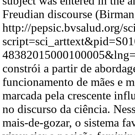
subject was entered in the a
Freudian discourse (Birman
http://pepsic.bvsalud.org/sc
script=sci_arttext&pid=S01
48382015000100005&lng=
constrói a partir de aborda
funcionamento de mães e mul
marcada pela crescente influ
no discurso da ciência. Nes
mais-de-gozar, o sistema fav