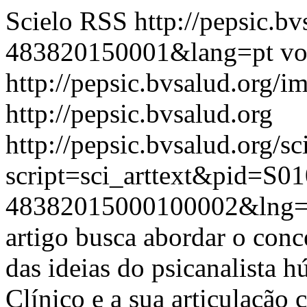
Scielo RSS
http://pepsic.b
483820150001&lang=pt
vo
http://pepsic.bvsalud.org/i
http://pepsic.bvsalud.org
http://pepsic.bvsalud.org/sc
script=sci_arttext&pid=S01
48382015000100002&lng=
artigo busca abordar o conc
das ideias do psicanalista 
Clínico e a sua articulação 