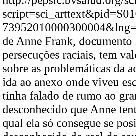
script=sci_arttext&pid=S01
73952010000300004&lng=
de Anne Frank, documento hi
persecuções raciais, tem va
sobre as problemáticas da a
ida ao anexo onde viveu esc
tinha falado de rumo ao gr
desconhecido que Anne tent
qual ela só consegue se pos