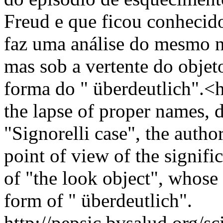
Freud e que ficou conhecido
faz uma análise do mesmo nã
mas sob a vertente do objeto
forma do " überdeutlich".<h
the lapse of proper names,
"Signorelli case", the autho
point of view of the signifi
of "the look object", whos
form of " überdeutlich".
http://pepsic.bvsalud.org/sc