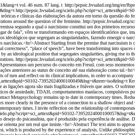
001&lang=t
vol. 46 num. 87 lang. t
http://pepsic.bvsalud.org/img/en/fbpe
o&tlng=t
http://pepsic.bvsalud.org/scielo.php?script=sci_arttext&p
s teóricas e clínicas das elaborações da autora em torno da questão do f
orations around the question of the feminine.
http://pepsic.bvsalud.org/
missa segundo a qual o narcisismo constitui um dos primeiros recursos 
ugar de fala”, vêm se transformando em espaços identificatórios que, im
os ideológicos que segregam as singularidades, fazendo emergir o narci
arcísicas.<hr/>Abstract Starting from the premise that narcissism is one
l correctness”, “place of speech”, have been transforming into spaces of 
ed by an ideological position that segregates singularities, giving rise to 
rations.
http://pepsic.bvsalud.org/scielo.php?script=sci_arttext&p
ia. Apresentamos um percurso do conceito em Freud, com seus momentos de
ções anteriores ao status de conceito até sua elaboração como tal.<hr/
 of turn and reflect on its clinical implications, in order to accompany
t=sci_arttext&pid=S0102-73952024000100049&lng=t&nrm=iso&tlng=t
Res
 ligações agora são mais fragilizadas e friáveis que antes. O sofrime
ticos de ansiedade, TDAH, comportamentos maníacos, compulsivos pod
ract Metapsychology remains up to date in contemporary times. Reduct
ars more clearly in the presence of a connection to a shallow object an
porary times. I invite reflection on the relationship of contemporanei
g/scielo.php?script=sci_arttext&pid=S0102-73952024000100057&lng=t
: o desejo do psicanalista, que é produzido pela experiência de análise.
se orienta por um real que insiste.<hr/>Abstract The text aims to approac
st, which is produced by the experience of analysis. Unlike philosophic