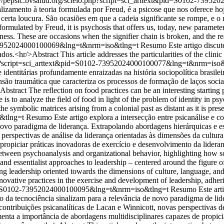
://pepsic.bvsalud.org/scielo.php?script=sci_arttext&pid=S0102-73
alizamento à teoria formulada por Freud, é a psicose que nos oferece ho
erta loucura. São ocasiões em que a cadeia significante se rompe, e o 
formulated by Freud, it is psychosis that offers us, today, new parameter
dness. These are occasions when the signifier chain is broken, and the re
02-73952024000100069&lng=t&nrm=iso&tlng=t
Resumo Este artigo discute
dos.<hr/>Abstract This article addresses the particularities of the clini
.php?script=sci_arttext&pid=S0102-73952024000100077&lng=t&nrm=iso
identitárias profundamente enraizadas na história sociopolítica brasilei
são traumática que caracteriza os processos de formação de laços sociai
tract The reflection on food practices can be an interesting starting po
icle is to analyze the field of food in light of the problem of identity in 
he symbolic matrices arising from a colonial past as distant as it is prese
o&tlng=t
Resumo Este artigo explora a intersecção entre psicanálise e
novo paradigma de liderança. Extrapolando abordagens hierárquicas e esse
 perspectivas de análise da liderança orientadas às dimensões da cultur
propiciar práticas inovadoras de exercício e desenvolvimento da lideran
etween psychoanalysis and organizational behavior, highlighting how soc
 essentialist approaches to leadership – centered around the figure of t
g leadership oriented towards the dimensions of culture, language, and 
nnovative practices in the exercise and development of leadership, adhe
t&pid=S0102-73952024000100095&lng=t&nrm=iso&tlng=t
Resumo Este arti
o da tecnociência sinalizam para a relevância de novo paradigma de lid
 contribuições psicanalíticas de Lacan e Winnicott, novas perspectivas d
enta a importância de abordagens multidisciplinares capazes de propici