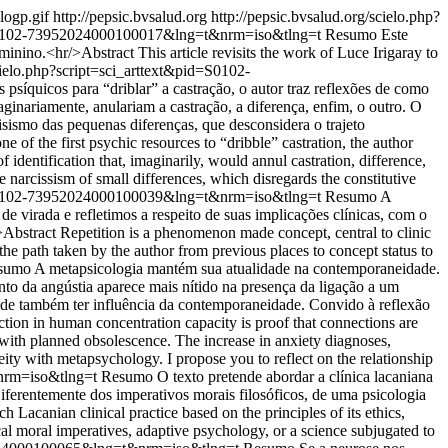
logp.gif
http://pepsic.bvsalud.org
http://pepsic.bvsalud.org/scielo.php?
id=S0102-73952024000100017&lng=t&nrm=iso&tlng=t
Resumo Este
eminino.<hr/>Abstract This article revisits the work of Luce Irigaray to
scielo.php?script=sci_arttext&pid=S0102-
psíquicos para “driblar” a castração, o autor traz reflexões de como
aginariamente, anulariam a castração, a diferença, enfim, o outro. O
sismo das pequenas diferenças, que desconsidera o trajeto
 of the first psychic resources to “dribble” castration, the author
identification that, imaginarily, would annul castration, difference,
the narcissism of small differences, which disregards the constitutive
id=S0102-73952024000100039&lng=t&nrm=iso&tlng=t
Resumo A
 virada e refletimos a respeito de suas implicações clínicas, com o
>Abstract Repetition is a phenomenon made concept, central to clinic
 the path taken by the author from previous places to concept status to
umo A metapsicologia mantém sua atualidade na contemporaneidade.
nto da angústia aparece mais nítido na presença da ligação a um
e também ter influência da contemporaneidade. Convido à reflexão
ion in human concentration capacity is proof that connections are
d with planned obsolescence. The increase in anxiety diagnoses,
ty with metapsychology. I propose you to reflect on the relationship
&nrm=iso&tlng=t
Resumo O texto pretende abordar a clínica lacaniana
 Diferentemente dos imperativos morais filosóficos, de uma psicologia
h Lacanian clinical practice based on the principles of its ethics,
al moral imperatives, adaptive psychology, or a science subjugated to