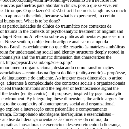
952024000100065&lng=t&nrm=iso&tlng=t
Resumo Se a neurose nos
je novos parâmetros para abordar a clínica, pois o que se vive, em
real irrompe. O que fazer?<hr/>Abstract If neurosis taught us so much
s to approach the clinic, because what is experienced, in certain
al bursts out. What is to be done?
 as particularidades da clínica do traumático nos contextos de
c of trauma in the contexts of psychoanalytic treatment of migrant and
&tlng=t
Resumo A reflexão sobre as práticas alimentares pode ser um
ra. Nesse sentido, o objetivo do artigo é analisar o campo da
s no Brasil, especialmente no que diz respeito às matrizes simbólicas
int for understanding social and identity structures deeply rooted in
psychoanalysis and the traumatic dimension that characterizes the
nt.
http://pepsic.bvsalud.org/scielo.php?
 comportamento organizacional, destacando como transformações
ncialistas – centradas na figura do líder (entity-centric) – propõe-se,
a, da linguagem e do ambiente. Ao integrar essas dimensões, o artigo
ça, aderentes à complexidade dos contextos sociais e organizacionais
ietal transformations and the register of technoscience signal the
he leader (entity-centric) – it proposes, inspired by psychoanalytic
environment. By integrating these dimensions, the article argues for
ring to the complexity of contemporary social and organizational
go explora a intersecção entre psicanálise e comportamento
erança. Extrapolando abordagens hierárquicas e essencialistas –
e análise da liderança orientadas às dimensões da cultura, da
ar práticas inovadoras de exercício e desenvolvimento da liderança,