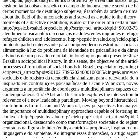
the capital, psychoanalytic ethics is oriented by a real that insists.
http
ensinou tanta coisa a respeito do campo do inconsciente e serviu de b
certos momentos de destituição subjetiva, é também da ordem de uma c
about the field of the unconscious and served as a guide to the theory 
moments of subjective destitution, is also of the order of a certain ma
http://pepsic.bvsalud.org/scielo.php?script=sci_arttext&pid=S01
atendimento psicanalítico a crianças e adolescentes migrantes e refugia
refugee children and adolescents.
http://pepsic.bvsalud.org/scielo
ponto de partida interessante para compreendermos estruturas sociais e 
alimentação à luz do problema da identidade na psicanálise e da dimen
advindas de um passado colonial tão longínquo quanto presente.<hr/>Abs
Brazilian sociopolitical history. In this sense, the objective of the art
processes of formation of social bonds in Brazil, especially regarding t
script=sci_arttext&pid=S0102-73952024000100085&lng=t&nrm=is
societais e do registro da tecnociência sinalizam para a relevância de 
inspirado em contribuições psicanalíticas de Lacan e Winnicott, novas
argumenta a importância de abordagens multidisciplinares capazes de 
contemporâneos.<hr/>Abstract This article explores the intersection b
relevance of a new leadership paradigm. Moving beyond hierarchical and
contributions from Lacan and Winnicott, new perspectives for analyzin
the importance of multidisciplinary approaches capable of fostering i
contexts.
http://pepsic.bvsalud.org/scielo.php?script=sci_arttex
organizacional, destacando como transformações societais e do registr
centradas na figura do líder (entity-centric) – propõe-se, inspirado em
linguagem e do ambiente. Ao integrar essas dimensões, o artigo argum