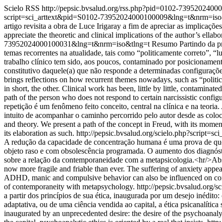
Scielo RSS
http://pepsic.bvsalud.org/rss.php?pid=0102-739520240
script=sci_arttext&pid=S0102-73952024000100009&lng=t&nrm=is
artigo revisita a obra de Luce Irigaray a fim de apreciar as implicaçõe
appreciate the theoretic and clinical implications of the author’s ellab
73952024000100031&lng=t&nrm=iso&tlng=t
Resumo Partindo da pre
temas recorrentes na atualidade, tais como “politicamente correto”, “l
trabalho clínico tem sido, aos poucos, contaminado por posicionament
constitutivo daquele(a) que não responde a determinadas configurações n
brings reflections on how recurrent themes nowadays, such as “politica
in short, the other. Clinical work has been, little by little, contaminat
path of the person who does not respond to certain narcissistic configu
repetição é um fenômeno feito conceito, central na clínica e na teor
intuito de acompanhar o caminho percorrido pelo autor desde as coloca
and theory. We present a path of the concept in Freud, with its moments
its elaboration as such.
http://pepsic.bvsalud.org/scielo.php?scrip
A redução da capacidade de concentração humana é uma prova de que as
objeto raso e com obsolescência programada. O aumento dos diagnós
sobre a relação da contemporaneidade com a metapsicologia.<hr/>Abst
now more fragile and friable than ever. The suffering of anxiety appe
ADHD, manic and compulsive behavior can also be influenced on contem
of contemporaneity with metapsychology.
http://pepsic.bvsalud.or
a partir dos princípios de sua ética, inaugurada por um desejo inédito
adaptativa, ou de uma ciência vendida ao capital, a ética psicanalítica 
inaugurated by an unprecedented desire: the desire of the psychoanaly