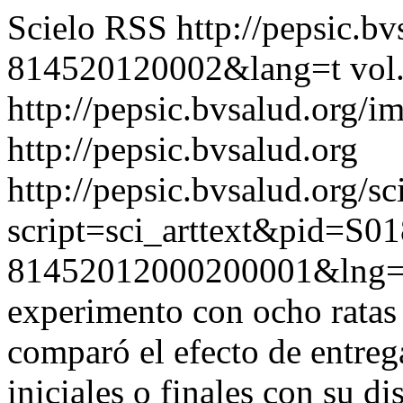
Scielo RSS
http://pepsic.b
814520120002&lang=t
vol
http://pepsic.bvsalud.org/i
http://pepsic.bvsalud.org
http://pepsic.bvsalud.org/sc
script=sci_arttext&pid=S01
81452012000200001&lng=
experimento con ocho ratas
comparó el efecto de entrega
iniciales o finales con su di