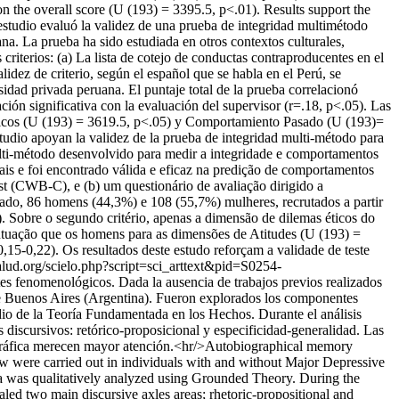
on the overall score (U (193) = 3395.5, p<.01). Results support the
estudio evaluó la validez de una prueba de integridad multimétodo
na. La prueba ha sido estudiada en otros contextos culturales,
riterios: (a) La lista de cotejo de conductas contraproducentes en el
dez de criterio, según el español que se habla en el Perú, se
dad privada peruana. El puntaje total de la prueba correlacionó
ión significativa con la evaluación del supervisor (r=.18, p<.05). Las
 Éticos (U (193) = 3619.5, p<.05) y Comportamiento Pasado (U (193)=
studio apoyan la validez de la prueba de integridad multi-método para
multi-método desenvolvido para medir a integridade e comportamentos
ais e foi encontrado válida e eficaz na predição de comportamentos
st (CWB-C), e (b) um questionário de avaliação dirigido a
usado, 86 homens (44,3%) e 108 (55,7%) mulheres, recrutados a partir
. Sobre o segundo critério, apenas a dimensão de dilemas éticos do
ontuação que os homens para as dimensões de Atitudes (U (193) =
15-0,22). Os resultados deste estudo reforçam a validade de teste
salud.org/scielo.php?script=sci_arttext&pid=S0254-
tes fenomenológicos. Dada la ausencia de trabajos previos realizados
 de Buenos Aires (Argentina). Fueron explorados los componentes
dio de la Teoría Fundamentada en los Hechos. Durante el análisis
s discursivos: retórico-proposicional y especificidad-generalidad. Las
iográfica merecen mayor atención.<hr/>Autobiographical memory
iew were carried out in individuals with and without Major Depressive
 was qualitatively analyzed using Grounded Theory. During the
led two main discursive axles areas; rhetoric-propositional and