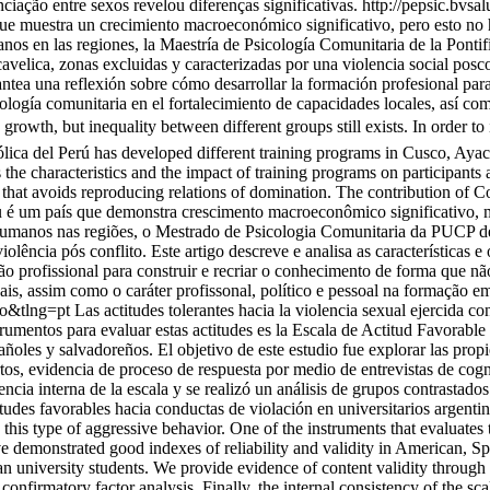
ciação entre sexos revelou diferenças significativas.
http://pepsic.bvsa
que muestra un crecimiento macroeconómico significativo, pero esto no h
os en las regiones, la Maestría de Psicología Comunitaria de la Pontif
ca, zonas excluidas y caracterizadas por una violencia social posconfli
antea una reflexión sobre cómo desarrollar la formación profesional para
logía comunitaria en el fortalecimiento de capacidades locales, así como
owth, but inequality between different groups still exists. In order to 
ica del Perú has developed different training programs in Cusco, Aya
s the characteristics and the impact of training programs on participants 
 that avoids reproducing relations of domination. The contribution of C
 é um país que demonstra crescimento macroeconômico significativo, m
humanos nas regiões, o Mestrado de Psicologia Comunitaria da PUCP d
lência pós conflito. Este artigo descreve e analisa as características 
 profissional para construir e recriar o conhecimento de forma que n
cais, assim como o caráter profissonal, político e pessoal na formação e
so&tlng=pt
Las actitudes tolerantes hacia la violencia sexual ejercida co
trumentos para evaluar estas actitudes es la Escala de Actitud Favorabl
añoles y salvadoreños. El objetivo de este estudio fue explorar las prop
s, evidencia de proceso de respuesta por medio de entrevistas de cogniti
tencia interna de la escala y se realizó un análisis de grupos contrastado
tudes favorables hacia conductas de violación en universitarios argent
n this type of aggressive behavior. One of the instruments that evaluate
ve demonstrated good indexes of reliability and validity in American, S
 university students. We provide evidence of content validity through e
confirmatory factor analysis. Finally, the internal consistency of the sca