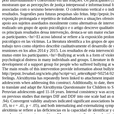
pelo individualismo e coletivismo em tais relações. Os participantes
mostraram que as percepções de justiça interpessoal e informacional 
associadas com o sexismo benevolente. O coletivismo vertical e o indiv
resultados. Sugestões para futuras pesquisas são feitas.
http://pepsic
exposição prolongada e repetitiva de trabalhadores a situações ofensi
apoio aos sujeitos assediados moralmente como alternativas de interve
realizado um grupo de apoio psicológico e o artigo descreve qualita
os principais resultados dessa intervenção, destaca-se um maior escl
as participantes.<hr/>El acoso laboral se refiere a la exposición prol
psicológico en las víctimas. La literatura identifica a los grupos de 
trabajo tuvo como objetivo describir cualitativamente el desarrollo d
reuniones en los años 2014 y 2015. Los resultados de esta intervenció
mutuo entre los participantes.<hr/>Bullying at work is a form of viol
psychological distress in many individuals and groups. Literature in the
development of a support group for people who suffered bullying at 
The main results of this intervention provide information about bull
http://pepsic.bvsalud.org/scielo.php?script=sci_arttext&pid=S02
feelings. Alexithymia has repeatedly been linked to attachment impair
adolescents when addressing this construct. Additionally, to date, ther
to translate and adapt the Alexithymia Questionnaire for Children to Spa
Peruvian adolescents aged 11-18 years. Internal consistency was acce
on previous studies that merges DIF and DDF into one scale had an α 
.94). Convergent validity analyses indicated significant associations 
.05, to r = .41, p < .05), and both internalizing and externalizing sy
alexitimia se refiere a las deficiencias en la capacidad de identificar