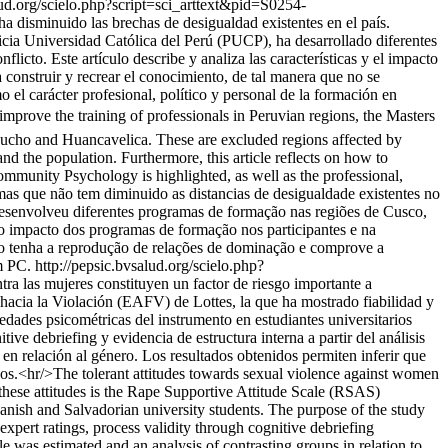
lud.org/scielo.php?script=sci_arttext&pid=S0254-
a disminuido las brechas de desigualdad existentes en el país.
icia Universidad Católica del Perú (PUCP), ha desarrollado diferentes
cto. Este artículo describe y analiza las características y el impacto
 construir y recrear el conocimiento, de tal manera que no se
 el carácter profesional, político y personal de la formación en
improve the training of professionals in Peruvian regions, the Masters
cucho and Huancavelica. These are excluded regions affected by
and the population. Furthermore, this article reflects on how to
ommunity Psychology is highlighted, as well as the professional,
as que não tem diminuido as distancias de desigualdade existentes no
esenvolveu diferentes programas de formação nas regiões de Cusco,
e o impacto dos programas de formação nos participantes e na
ão tenha a reprodução de relações de dominação e comprove a
m PC.
http://pepsic.bvsalud.org/scielo.php?
ntra las mujeres constituyen un factor de riesgo importante a
e hacia la Violación (EAFV) de Lottes, la que ha mostrado fiabilidad y
iedades psicométricas del instrumento en estudiantes universitarios
ve debriefing y evidencia de estructura interna a partir del análisis
s en relación al género. Los resultados obtenidos permiten inferir que
inos.<hr/>The tolerant attitudes towards sexual violence against women
s these attitudes is the Rape Supportive Attitude Scale (RSAS)
panish and Salvadorian university students. The purpose of the study
xpert ratings, process validity through cognitive debriefing
le was estimated and an analysis of contrasting groups in relation to