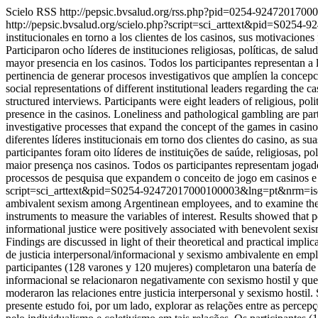
Scielo RSS
http://pepsic.bvsalud.org/rss.php?pid=0254-924720170
http://pepsic.bvsalud.org/scielo.php?script=sci_arttext&pid=S02
institucionales en torno a los clientes de los casinos, sus motivacione
Participaron ocho líderes de instituciones religiosas, políticas, de s
mayor presencia en los casinos. Todos los participantes representan a 
pertinencia de generar procesos investigativos que amplíen la concepc
social representations of different institutional leaders regarding the
structured interviews. Participants were eight leaders of religious, po
presence in the casinos. Loneliness and pathological gambling are part o
investigative processes that expand the concept of the games in casin
diferentes líderes institucionais em torno dos clientes do casino, as 
participantes foram oito líderes de instituições de saúde, religiosas
maior presença nos casinos. Todos os participantes representam jogad
processos de pesquisa que expandem o conceito de jogo em casinos e 
script=sci_arttext&pid=S0254-92472017000100003&lng=pt&nrm=i
ambivalent sexism among Argentinean employees, and to examine the po
instruments to measure the variables of interest. Results showed that p
informational justice were positively associated with benevolent sexis
Findings are discussed in light of their theoretical and practical impli
de justicia interpersonal/informacional y sexismo ambivalente en emple
participantes (128 varones y 120 mujeres) completaron una batería de r
informacional se relacionaron negativamente con sexismo hostil y que,
moderaron las relaciones entre justicia interpersonal y sexismo hostil.
presente estudo foi, por um lado, explorar as relações entre as perce