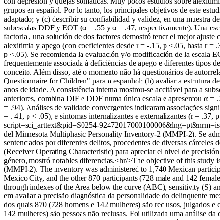
con depresión y quejas somáticas. Muy pocos estudios sobre alexitimia
grupos en español. Por lo tanto, los principales objetivos de este estud
adaptado; y (c) describir su confiabilidad y validez, en una muestra d
subescalas DDF y EOT (α = .55 y α = .47, respectivamente). Una esca
factorial, una solución de dos factores demostró tener el mejor ajust
alexitimia y apego (con coeficientes desde r = -.15, p <.05, hasta r = .3
p <.05). Se recomienda la evaluación y/o modificación de la escala EO
frequentemente associada à deficiências de apego e diferentes tipos d
conceito. Além disso, até o momento não há questionários de autorrelat
Questionnaire for Children" para o espanhol; (b) avaliar a estrutura 
anos de idade. A consistência interna mostrou-se aceitável para a su
anteriores, combina DIF e DDF numa única escala e apresentou α = .
= .94). Análises de validade convergentes indicaram associações signifi
= . 41, p < .05), e sintomas internalizantes e externalizantes (r = .37
script=sci_arttext&pid=S0254-92472017000100006&lng=pt&nrm=i
del Minnesota Multiphasic Personality Inventory-2 (MMPI-2). Se admin
sentenciados por diferentes delitos, procedentes de diversas cárceles 
(Receiver Operating Characteristic) para apreciar el nivel de precisión
género, mostró notables diferencias.<hr/>The objective of this study i
(MMPI-2). The inventory was administered to 1,740 Mexican participa
Mexico City, and the other 870 participants (728 male and 142 female)
through indexes of the Area below the curve (ABC), sensitivity (S) an
em avaliar a precisão diagnóstica da personalidade do delinquente m
dos quais 870 (728 homens e 142 mulheres) são reclusos, julgados e c
142 mulheres) são pessoas não reclusas. Foi utilizada uma análise da