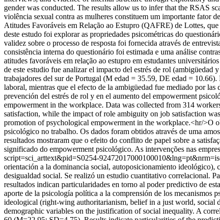
gender was conducted. The results allow us to infer that the RSAS scale
violência sexual contra as mulheres constituem um importante fator de
Atitudes Favoráveis em Relação ao Estupro (QAFRE) de Lottes, que te
deste estudo foi explorar as propriedades psicométricas do questionári
validez sobre o processo de resposta foi fornecida através de entrevista
consistência interna do questionário foi estimada e uma análise contra
atitudes favoráveis em relação ao estupro em estudantes universitários
de este estudio fue analizar el impacto del estrés de rol (ambigüedad 
trabajadores del sur de Portugal (M edad = 35.59, DE edad = 10.66). El
laboral, mientras que el efecto de la ambigüedad fue mediado por las
prevención del estrés de rol y en el aumento del empowerment psicológ
empowerment in the workplace. Data was collected from 314 workers f
satisfaction, while the impact of role ambiguity on job satisfaction w
promotion of psychological empowerment in the workplace.<hr/>O obje
psicológico no trabalho. Os dados foram obtidos através de uma amost
resultados mostraram que o efeito do conflito de papel sobre a satisf
significado do empowerment psicológico. As intervenções nas empres
script=sci_arttext&pid=S0254-92472017000100010&lng=pt&nrm=i
orientación a la dominancia social, autoposicionamiento ideológico), c
desigualdad social. Se realizó un estudio cuantitativo correlacional
resultados indican particularidades en torno al poder predictivo de est
aporte de la psicología política a la comprensión de los mecanismos ps
ideological (right-wing authoritarianism, belief in a just world, social
demographic variables on the justification of social inequality. A co
60 (M=22.95; SD=4.75). Results indicate particularities of the predicti