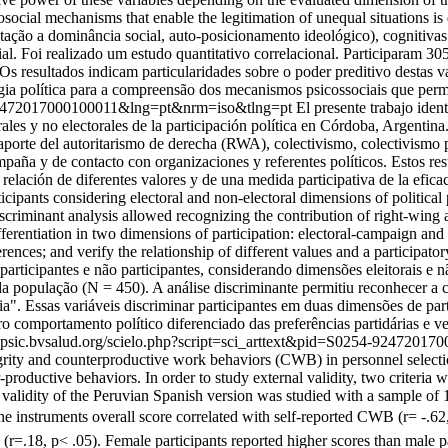
hosocial mechanisms that enable the legitimation of unequal situations 
tação a dominância social, auto-posicionamento ideológico), cognitivas 
ial. Foi realizado um estudo quantitativo correlacional. Participaram 
 resultados indicam particularidades sobre o poder preditivo destas v
ogia política para a compreensão dos mecanismos psicossociais que perm
54-92472017000100011&lng=pt&nrm=iso&tlng=pt
El presente trabajo iden
les y no electorales de la participación política en Córdoba, Argentina
porte del autoritarismo de derecha (RWA), colectivismo, colectivismo polít
ampaña y de contacto con organizaciones y referentes políticos. Estos 
 relación de diferentes valores y de una medida participativa de la efica
rticipants considering electoral and non-electoral dimensions of politic
criminant analysis allowed recognizing the contribution of right-wing au
differentiation in two dimensions of participation: electoral-campaign and
rences; and verify the relationship of different values and a participator
participantes e não participantes, considerando dimensões eleitorais e 
a população (N = 450). A análise discriminante permitiu reconhecer a c
icácia". Essas variáveis discriminar participantes em duas dimensões de p
 comportamento político diferenciado das preferências partidárias e ver
pepsic.bvsalud.org/scielo.php?script=sci_arttext&pid=S0254-92472
tegrity and counterproductive work behaviors (CWB) in personnel select
nter-productive behaviors. In order to study external validity, two crite
n validity of the Peruvian Spanish version was studied with a sample o
The instruments overall score correlated with self-reported CWB (r= -.62
r=.18, p< .05). Female participants reported higher scores than male pa