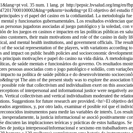
001&lang=pt
vol. 35 num. 1 lang. pt
http://pepsic.bvsalud.org/img/en/fb
54-92472017000100002&lng=pt&nrm=iso&tlng=pt
El objetivo del estudio f
s principales y el papel del casino en la cotidianidad. La metodología fu
alud mental y funcionarios gubernamentales. Los resultados evidencian qu
las personas jugadoras asociadas al juego patológico y la soledad, con va
ión de los juegos en casinos e impacten en las políticas públicas en sa
 casino customers, their main motivations and role of the casino in dail
litical, and mental health institutions, and government officials. The re
f the social representation of the players, with variations according to 
os and impact on public health policies and socioeconomic development i
suas principais motivações e papel do casino na vida diária. A metodologi
, políticas, de saúde mentais e funcionários do governo. Os resultados 
ores pessoas associadas com o jogo patológico e solidão, com variações
impacto na política de saúde pública e do desenvolvimento socioeconô
so&tlng=pt
The aim of the present study was to explore the association 
ssible role that collectivism and individualism exert on this associa
erceptions of interpersonal and informational justice were negatively as
m. Vertical collectivism and vertical individualism moderated the relatio
cations. Suggestions for future research are provided.<hr/>El objetivo de
ados argentinos, y, por otro lado, examinar el posible rol que el indivi
econocidos instrumentos para medir las variables de interés. Los result
 inesperadamente, la justicia informacional se asoció positivamente con
 Se discuten las implicaciones teóricas y prácticas de estos hallazgos. S
pções de justiça interpessoal/informacional e sexismo em trabalhadores 