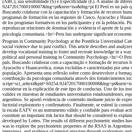
(ABC), sua sensibilidade (S) e Especificidade (E). A análise de diferen
92472017000100007&lng=pt&nrm=iso&tlng=pt
El Perú es un país 
Buscando colaborar con la capacitación y formación de recursos human
programas de formación en las regiones de Cusco, Ayacucho y Huancaveli
de los programas formativos en los participantes y en la población. Pl
reproduzcan relaciones de dominación y evidencia el aporte de la psico
psicología comunitaria.<hr/>Peru has undergone significant economic gr
Program in Community Psychology at the Pontificia Universidad Catól
social violence due to past conflict. This article describes and analyze
develop vocational training to foster and recreate knowledge in a way
political and personal training in Community Psychology.<hr/>O Peru
país. Buscando colaborar com a capacitação e formação de recursos 
Ayacucho e Huancavelica, zonas excluídas e caracterizadas por uma vio
população. Apresenta uma reflexão sobre como desenvolver a formação
contribuição da psicologia comunitaria através dos fortalecimentos lo
script=sci_arttext&pid=S0254-92472017000100008&lng=pt&nrm=i
considerar en la explicación de este tipo de conductas. Uno de los ins
validez en muestras de estudiantes universitarios estadounidenses, esp
argentinos. Se aportó evidencia de contenido mediante juicio de experto
factorial exploratorio y confirmatorio. Finalmente, se estimó la consis
la escala EAFV es un instrumento válido y confiable para evaluar acti
constitute an important risk factor that should be considered to explai
developed by Lottes. The results of different psychometric studies ha
was to explore the psychometric properties of the RSAS in Argentinean
interviews, and evidence of internal structure through exploratory and 