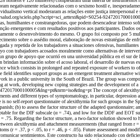
 (128 homens e 120 mulheres) completaram uma bateria de instrumentos re
foram negativamente relacionadas com o sexismo hostil e, inesperadamen
idualismo vertical moderaram as relações entre justiça interpersonal e s
.bvsalud.org/scielo.php?script=sci_arttext&pid=S0254-92472017000
vas, humilhantes e constrangedoras, que podem desencadear intenso sofri
nção emergentes e com resultados positivos aos participantes. Dados os
tivamente o desenvolvimento do mesmo. O grupo foi composto por 5 mul
arecimento sobre o assédio moral, elaboração de novas estratégias de e
ongada y repetida de los trabajadores a situaciones ofensivas, humillant
apoyo con trabajadores acosados moralmente como alternativas de interven
e un grupo de apoyo que ocurrió en una universidad pública en el sur de
n brindan información sobre el acoso laboral, el desarrollo de nuevas e
ence which consists in prolonged and repeated exposure of workers to of
 field identifies support groups as an emergent treatment alternative wit
work in a public university in the South of Brazil. The group was com
ying at work, developing new coping strategies and the development of 
54-92472017000100005&lng=pt&nrm=iso&tlng=pt
The concept of alexithy
ments and different types of symptomatology, in particular, depression
e is no self-report questionnaire of alexithymia for such groups in the S
nish; (b) to assess the factor structure of the adapted questionnaire; and
ptable for the DIF subscale (α = .74), and low for the DDF and EOT sub
= .75. Regarding the factor structure, a two-factor solution showed t
between alexithymia and attachment measurements (that ranged from r = - .
mptoms (r = .37, p < .05, to r = .46, p < .05). Future assessment and m
 y comunicar sentimientos. Este constructo ha sido relacionado con deficie