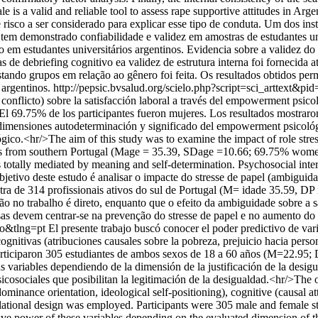
 is a valid and reliable tool to assess rape supportive attitudes in Arg
 risco a ser considerado para explicar esse tipo de conduta. Um dos in
m demonstrado confiabilidade e validez em amostras de estudantes uni
o em estudantes universitários argentinos. Evidencia sobre a validez do 
s de debriefing cognitivo ea validez de estrutura interna foi fornecida a
stando grupos em relação ao gênero foi feita. Os resultados obtidos perm
 argentinos.
http://pepsic.bvsalud.org/scielo.php?script=sci_artte
y conflicto) sobre la satisfacción laboral a través del empowerment psic
 69.75% de los participantes fueron mujeres. Los resultados mostraron qu
 dimensiones autodeterminación y significado del empowerment psicológ
ico.<hr/>The aim of this study was to examine the impact of role stress
rom southern Portugal (Mage = 35.39, SDage =10.66; 69.75% women) Res
as totally mediated by meaning and self-determination. Psychosocial int
tivo deste estudo é analisar o impacte do stresse de papel (ambiguidad
ra de 314 profissionais ativos do sul de Portugal (M= idade 35.59, DP
ação no trabalho é direto, enquanto que o efeito da ambiguidade sobre a
as devem centrar-se na prevenção do stresse de papel e no aumento d
so&tlng=pt
El presente trabajo buscó conocer el poder predictivo de var
ognitivas (atribuciones causales sobre la pobreza, prejuicio hacia perso
. Participaron 305 estudiantes de ambos sexos de 18 a 60 años (M=22.9
as variables dependiendo de la dimensión de la justificación de la desigu
icosociales que posibilitan la legitimación de la desigualdad.<hr/>The o
 dominance orientation, ideological self-positioning), cognitive (causal 
rrelational design was employed. Participants were 305 male and female 
ve power of these variables depending on the evaluated dimension of the 