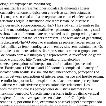
pelogp.gif
http://pepsic.bvsalud.org
ue analizar las representaciones sociales de diferentes líderes
e cualitativa-fenomenológica con entrevistas semiestructuradas.
e las mujeres en edad adulta se representan como el colectivo con
riaciones según la institución que representan. Se discute la
lud y desarrollo socioeconómico.<hr/>This study aims to analyze the
y life. The methodology was qualitative - phenomenological using semi-
sults show that adult women are represented as the group with greater
the institution that the leaders represent. The relevance of generating
s discussed.<hr/>O objetivo é analisar as representações sociais de
a foi qualitativa fenomenológica com entrevistas semi-estruturadas. Os
mostram que as mulheres adultas são representados como o grupo com
 de acordo com a instituição que representam. A relevância de gerar
mico é discutido.
http://pepsic.bvsalud.org/scielo.php?
between perceptions of interpersonal/informational justice and
tion. Participants (128 men and 120 women) completed a battery of
sociated with hostile sexism, and that, unexpectedly, perceptions of
nships between perceptions of interpersonal justice and hostile sexism.
l estudio fue, por un lado, explorar las relaciones entre percepciones
dualismo y el colectivismo ejercen sobre tales relaciones. Los
ados mostraron que las percepciones de justicia interpersonal e
 sexismo benévolo. Colectivismo vertical e individualismo vertical
e sugieren futuras investigaciones en el área.<hr/>O objetivo do
argentinos, e, por outro lado, examinar o possível papel desempenhado