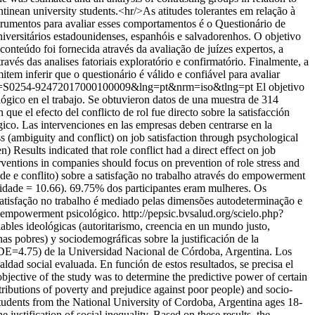
entinean university students.<hr/>As atitudes tolerantes em relação à
strumentos para avaliar esses comportamentos é o Questionário de
versitários estadounidenses, espanhóis e salvadorenhos. O objetivo
conteúdo foi fornecida através da avaliação de juízes expertos, a
través das analises fatoriais exploratório e confirmatório. Finalmente, a
item inferir que o questionário é válido e confiável para avaliar
xt&pid=S0254-92472017000100009&lng=pt&nrm=iso&tlng=pt
El objetivo
ológico en el trabajo. Se obtuvieron datos de una muestra de 314
e el efecto del conflicto de rol fue directo sobre la satisfacción
ico. Las intervenciones en las empresas deben centrarse en la
 (ambiguity and conflict) on job satisfaction through psychological
ults indicated that role conflict had a direct effect on job
erventions in companies should focus on prevention of role stress and
e e conflito) sobre a satisfação no trabalho através do empowerment
 idade = 10.66). 69.75% dos participantes eram mulheres. Os
 satisfação no trabalho é mediado pelas dimensões autodeterminação e
o empowerment psicológico.
http://pepsic.bvsalud.org/scielo.php?
iables ideológicas (autoritarismo, creencia en un mundo justo,
nas pobres) y sociodemográficas sobre la justificación de la
5; DE=4.75) de la Universidad Nacional de Córdoba, Argentina. Los
aldad social evaluada. En función de estos resultados, se precisa el
bjective of the study was to determine the predictive power of certain
attributions of poverty and prejudice against poor people) and socio-
students from the National University of Cordoba, Argentina ages 18-
justification of social inequality. Based on these results, the