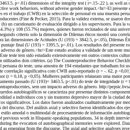
3.5, p<.01) dimensions of the integrity test ( r=.15-.22 ), as well as 
ductive work behaviors, without adverse gender impact.<hr/>El presente 
es en el trabajo (CWB) en la selección de personal en una muestra perua
ucentes (Fine & Pecker, 2015). Para la validez externa, se usaron dos c
un cuestionario de evaluación dirigido a los supervisores. Para la vali
4.3%) y 108 (55.7%) mujeres, quienes fueron reclutados de una universi
segundo criterio solo la dimensión de Dilemas éticos mostró una correlac
 para las dimensiones de Actitudes (U (193) = 3842.5, p<.05), Dilemas
l puntaje final (U (193) = 3395.5, p<.01). Los resultados del presente e
to adverso de género.<hr/>Este estudo avaliou a validade de um teste 
ste teste tem sido estudado extensivamente em outros contextos cultur
m utilizados dois critérios. (a) The Counterproductive Behavior Checkli
hol peruana do teste, uma amostra de 194 estudantes que trabalham foi 
te correlação significativa com CWB auto-reportado (r = -. 62, p <0,01)
isor (r = 0,18, p <0,05). Mulheres participantes relataram uma maior p
mento passado (U (193)= 3463.5, p<.01) do teste de integridade (r = 0,
ontraproducentes, sem um impacto adverso do género.
http://pepsic.bv
uerdos autobiográficos se caracteriza por presentar distintos componen
fundidad a individuos con y sin trastorno depresivo mayor de la ciudad
os significativos. Los datos fueron analizados cualitativamente por me
del discurso. Del análisis axial y selectivo fueron identificados dos eje
e un estilo amodal o multimodal de procesamiento de información autob
 of previous work in Hispanic-speaking populations, 34 in depth interv
uring the evocation of autobiographical memories were explored. Data
 as emerging from the discourse. The axial and selective analyses revea