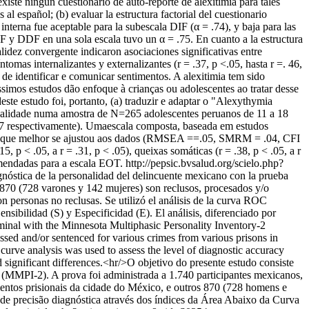
iste ningún cuestionario de auto-reporte de alexitimia para tales
 al español; (b) evaluar la estructura factorial del cuestionario
nterna fue aceptable para la subescala DIF (α = .74), y baja para las
 y DDF en una sola escala tuvo un α = .75. En cuanto a la estructura
idez convergente indicaron asociaciones significativas entre
ntomas internalizantes y externalizantes (r = .37, p <.05, hasta r =. 46,
de identificar e comunicar sentimentos. A alexitimia tem sido
ssimos estudos dão enfoque à crianças ou adolescentes ao tratar desse
este estudo foi, portanto, (a) traduzir e adaptar o "Alexythymia
 e validade numa amostra de N=265 adolescentes peruanos de 11 a 18
 .47 respectivamente). Umaescala composta, baseada em estudos
oi a que melhor se ajustou aos dados (RMSEA ==.05, SMRM = .04, CFI
, p < .05, a r = .31, p < .05), queixas somáticas (r = .38, p < .05, a r
ecomendadas para a escala EOT.
http://pepsic.bvsalud.org/scielo.php?
iagnóstica de la personalidad del delincuente mexicano con la prueba
 870 (728 varones y 142 mujeres) son reclusos, procesados y/o
on personas no reclusas. Se utilizó el análisis de la curva ROC
nsibilidad (S) y Especificidad (E). El análisis, diferenciado por
riminal with the Minnesota Multiphasic Personality Inventory-2
sed and/or sentenced for various crimes from various prisons in
urve analysis was used to assess the level of diagnostic accuracy
 significant differences.<hr/>O objetivo do presente estudo consiste
 (MMPI-2). A prova foi administrada a 1.740 participantes mexicanos,
mentos prisionais da cidade do México, e outros 870 (728 homens e
 de precisão diagnóstica através dos índices da Área Abaixo da Curva