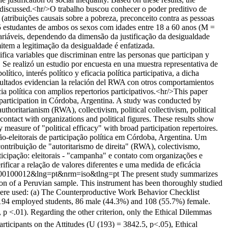
is discussed.<hr/>O trabalho buscou conhecer o poder preditivo de
(atribuições causais sobre a pobreza, preconceito contra as pessoas
305 estudantes de ambos os sexos com idades entre 18 a 60 anos (M =
ariáveis, dependendo da dimensão da justificação da desigualdade
item a legitimação da desigualdade é enfatizada.
tifica variables que discriminan entre las personas que participan y
. Se realizó un estudio por encuesta en una muestra representativa de
ico, interés político y eficacia política participativa, a dicha
resultados evidencian la relación del RWA con otros comportamientos
cia política con amplios repertorios participativos.<hr/>This paper
al participation in Córdoba, Argentina. A study was conducted by
thoritarianism (RWA), collectivism, political collectivism, political
 contact with organizations and political figures. These results show
y measure of "political efficacy" with broad participation repertoires.
não-eleitorais de participação política em Córdoba, Argentina. Um
ontribuição de "autoritarismo de direita" (RWA), colectivismo,
articipação: eleitorais - "campanha" e contato com organizações e
ificar a relação de valores diferentes e uma medida de eficácia
017000100012&lng=pt&nrm=iso&tlng=pt
The present study summarizes
ion of a Peruvian sample. This instrument has been thoroughly studied
ria were used: (a) The Counterproductive Work Behavior Checklist
f 194 employed students, 86 male (44.3%) and 108 (55.7%) female.
, p <.01). Regarding the other criterion, only the Ethical Dilemmas
rticipants on the Attitudes (U (193) = 3842.5, p<.05), Ethical