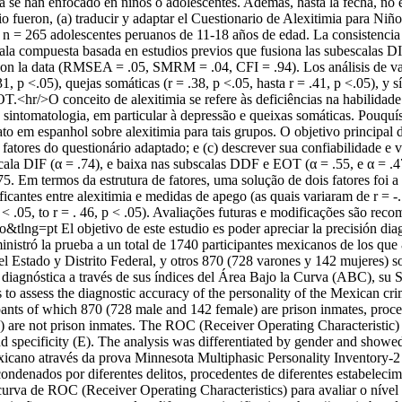
 se han enfocado en niños o adolescentes. Además, hasta la fecha, no ex
io fueron, (a) traducir y adaptar el Cuestionario de Alexitimia para Niños
e n = 265 adolescentes peruanos de 11-18 años de edad. La consistencia i
la compuesta basada en estudios previos que fusiona las subescalas DIF
e con la data (RMSEA = .05, SMRM = .04, CFI = .94). Los análisis de val
1, p <.05), quejas somáticas (r = .38, p <.05, hasta r = .41, p <.05), y sí
T.<hr/>O conceito de alexitimia se refere às deficiências na habilidade 
e sintomatologia, em particular à depressão e queixas somáticas. Pouquí
o em espanhol sobre alexitimia para tais grupos. O objetivo principal d
de fatores do questionário adaptado; e (c) descrever sua confiabilidade
bscala DIF (α = .74), e baixa nas subscalas DDF e EOT (α = .55, e α =
75. Em termos da estrutura de fatores, uma solução de dois fatores f
cantes entre alexitimia e medidas de apego (as quais variaram de r = -.15
, p < .05, to r = . 46, p < .05). Avaliações futuras e modificações são r
so&tlng=pt
El objetivo de este estudio es poder apreciar la precisión d
istró la prueba a un total de 1740 participantes mexicanos de los que
del Estado y Distrito Federal, y otros 870 (728 varones y 142 mujeres) s
 diagnóstica a través de sus índices del Área Bajo la Curva (ABC), su Se
s to assess the diagnostic accuracy of the personality of the Mexican c
nts of which 870 (728 male and 142 female) are prison inmates, proces
 are not prison inmates. The ROC (Receiver Operating Characteristic) c
d specificity (E). The analysis was differentiated by gender and showed
exicano através da prova Minnesota Multiphasic Personality Inventory-2
ondenados por diferentes delitos, procedentes de diferentes estabeleci
 curva de ROC (Receiver Operating Characteristics) para avaliar o nível