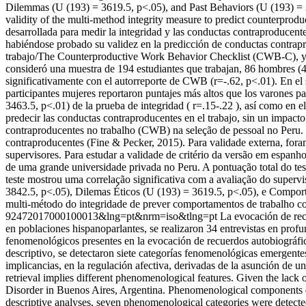
Dilemmas (U (193) = 3619.5, p<.05), and Past Behaviors (U (193) = 346
validity of the multi-method integrity measure to predict counterpro
desarrollada para medir la integridad y las conductas contraproducent
habiéndose probado su validez en la predicción de conductas contraprod
trabajo/The Counterproductive Work Behavior Checklist (CWB-C), y (b) 
consideró una muestra de 194 estudiantes que trabajan, 86 hombres (4
significativamente con el autorreporte de CWB (r=-.62, p<.01). En el 
participantes mujeres reportaron puntajes más altos que los varones
3463.5, p<.01) de la prueba de integridad ( r=.15-.22 ), así como en e
predecir las conductas contraproducentes en el trabajo, sin un impac
contraproducentes no trabalho (CWB) na seleção de pessoal no Peru. E
contraproducentes (Fine & Pecker, 2015). Para validade externa, fora
supervisores. Para estudar a validade de critério da versão em espan
de uma grande universidade privada no Peru. A pontuação total do tes
teste mostrou uma correlação significativa com a avaliação do superv
3842.5, p<.05), Dilemas Éticos (U (193) = 3619.5, p<.05), e Comporta
multi-método do integridade de prever comportamentos de trabalho c
92472017000100013&lng=pt&nrm=iso&tlng=pt
La evocación de rec
en poblaciones hispanoparlantes, se realizaron 34 entrevistas en pro
fenomenológicos presentes en la evocación de recuerdos autobiográfic
descriptivo, se detectaron siete categorías fenomenológicas emergentes 
implicancias, en la regulación afectiva, derivadas de la asunción d
retrieval implies different phenomenological features. Given the lack
Disorder in Buenos Aires, Argentina. Phenomenological components d
descriptive analyses, seven phenomenological categories were detected