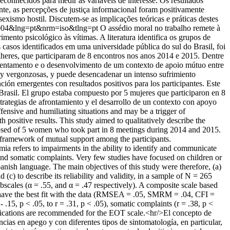
conhecidos para medir as variáveis de interesse. Os resultados
te, as percepções de justiça informacional foram positivamente
exismo hostil. Discutem-se as implicações teóricas e práticas destes
100004&lng=pt&nrm=iso&tlng=pt
O assédio moral no trabalho remete à
mento psicológico às vítimas. A literatura identifica os grupos de
 casos identificados em uma universidade pública do sul do Brasil, foi
heres, que participaram de 8 encontros nos anos 2014 e 2015. Dentre
nfrentamento e o desenvolvimento de um contexto de apoio mútuo entre
es y vergonzosas, y puede desencadenar un intenso sufrimiento
ción emergentes con resultados positivos para los participantes. Este
 Brasil. El grupo estaba compuesto por 5 mujeres que participaron en 8
strategias de afrontamiento y el desarrollo de un contexto con apoyo
fensive and humiliating situations and may be a trigger of
h positive results. This study aimed to qualitatively describe the
posed of 5 women who took part in 8 meetings during 2014 and 2015.
a framework of mutual support among the participants.
mia refers to impairments in the ability to identify and communicate
 and somatic complaints. Very few studies have focused on children or
panish language. The main objectives of this study were therefore, (a)
 (c) to describe its reliability and validity, in a sample of N = 265
scales (α = .55, and α = .47 respectively). A composite scale based
o have the best fit with the data (RMSEA = .05, SMRM = .04, CFI =
15, p < .05, to r = .31, p < .05), somatic complaints (r = .38, p <
odifications are recommended for the EOT scale.<hr/>El concepto de
ncias en apego y con diferentes tipos de sintomatología, en particular,