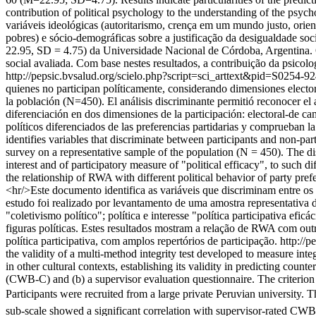
contribution of political psychology to the understanding of the psyc
variáveis ideológicas (autoritarismo, crença em um mundo justo, orien
pobres) e sócio-demográficas sobre a justificação da desigualdade soc
22.95, SD = 4.75) da Universidade Nacional de Córdoba, Argentina. Os
social avaliada. Com base nestes resultados, a contribuição da psicol
http://pepsic.bvsalud.org/scielo.php?script=sci_arttext&pid=S02
quienes no participan políticamente, considerando dimensiones electora
la población (N=450). El análisis discriminante permitió reconocer el a
diferenciación en dos dimensiones de la participación: electoral-de c
políticos diferenciados de las preferencias partidarias y comprueban la
identifies variables that discriminate between participants and non-pa
survey on a representative sample of the population (N = 450). The dis
interest and of participatory measure of "political efficacy", to such 
the relationship of RWA with different political behavior of party prefe
<hr/>Este documento identifica as variáveis que discriminam entre os 
estudo foi realizado por levantamento de uma amostra representativa d
"coletivismo político"; política e interesse "política participativa ef
figuras políticas. Estes resultados mostram a relação de RWA com outro
política participativa, com amplos repertórios de participação.
http://
the validity of a multi-method integrity test developed to measure in
in other cultural contexts, establishing its validity in predicting cou
(CWB-C) and (b) a supervisor evaluation questionnaire. The criterio
Participants were recruited from a large private Peruvian university. 
sub-scale showed a significant correlation with supervisor-rated CWB (