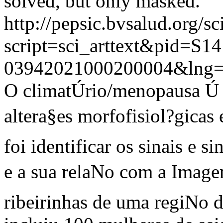
solved, but only masked.
http://pepsic.bvsalud.org/sc
script=sci_arttext&pid=S14
03942021000200004&lng=
O climatÚrio/menopausa Ú c
altera§es morfofisiol?gica
foi identificar os sinais e
e a sua relaNo com a Imag
ribeirinhas de uma regiNo 