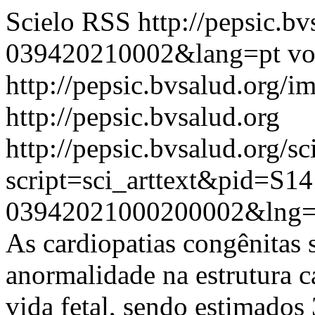
Scielo RSS
http://pepsic.b
039420210002&lang=pt
vo
http://pepsic.bvsalud.org/i
http://pepsic.bvsalud.org
http://pepsic.bvsalud.org/sc
script=sci_arttext&pid=S14
03942021000200002&lng=
As cardiopatias congênitas 
anormalidade na estrutura c
vida fetal, sendo estimados 