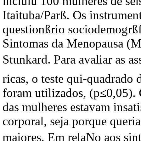
incluiu 100 mulheres de sei
Itaituba/Parß. Os instrumen
questionßrio sociodemogrßfi
Sintomas da Menopausa (MR
Stunkard. Para avaliar as as
ricas, o teste qui-quadrado 
foram utilizados, (p≤0,05).
das mulheres estavam insat
corporal, seja porque queri
maiores. Em relaNo aos si