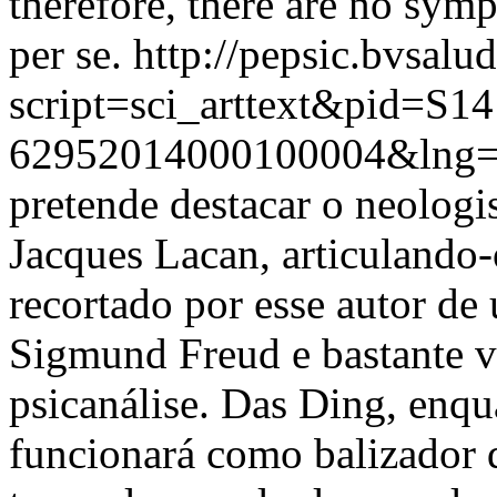
therefore, there are no symp
per se.
http://pepsic.bvsalu
script=sci_arttext&pid=S14
62952014000100004&lng=
pretende destacar o neolog
Jacques Lacan, articulando-
recortado por esse autor de
Sigmund Freud e bastante v
psicanálise. Das Ding, enqu
funcionará como balizador