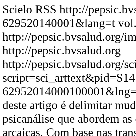
Scielo RSS
http://pepsic.b
629520140001&lang=t
vol
http://pepsic.bvsalud.org/i
http://pepsic.bvsalud.org
http://pepsic.bvsalud.org/sc
script=sci_arttext&pid=S14
62952014000100001&lng=
deste artigo é delimitar mu
psicanálise que abordem as 
arcaicas. Com base nas tra