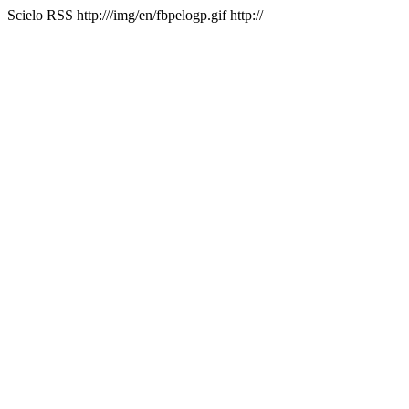
Scielo RSS
http:///img/en/fbpelogp.gif
http://