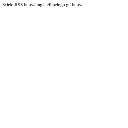
Scielo RSS
http:///img/en/fbpelogp.gif
http://