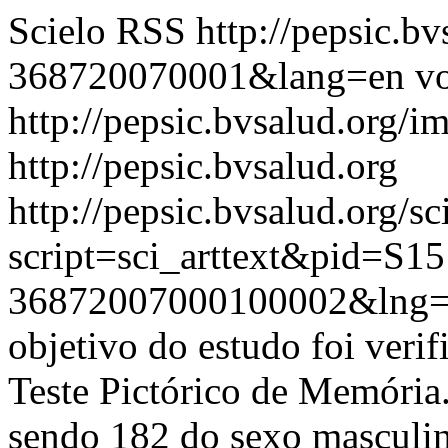
Scielo RSS
http://pepsic.b
368720070001&lang=en
vo
http://pepsic.bvsalud.org/i
http://pepsic.bvsalud.org
http://pepsic.bvsalud.org/sc
script=sci_arttext&pid=S15
36872007000100002&lng
objetivo do estudo foi verif
Teste Pictórico de Memória.
sendo 182 do sexo masculi