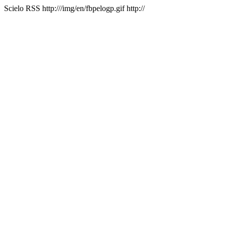
Scielo RSS
http:///img/en/fbpelogp.gif
http://