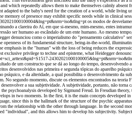
ment. This environment gets inscribed into the baby's experience as a
, and which repeatedly allows them to make themselves calmly absent fro
nt adapted to the baby's need for the creation of a world, while living 
the memory of presence may exhibit specific needs while in clinical ses
17-24302021000100004&lng=pt&nrm=iso&tlng=pt
os modos de desvelamen
iluminando a clareira do Aí, em que si-mesmo, mim-mesmo, entes intra
xpressão ser humano ao escândalo de um ente humano. Ao mesmo tempo, 
idegger denunciou como o imperialismo do "pensamento calculativo" se
e openness of its fundamental structure, being-in-the-world, illuminatin
he emphasis in the "human" with the loss of being reduces the expressi
most exclusive privilege to techne and episteme, what Heidegger denounc
?script=sci_arttext&pid=S1517-24302021000100005&lng=pt&nrm=iso&tl
ultado de um constructo que se dá ao longo do tempo, desenvolvendo a su
itos desenvolvidos nas primeira e segunda tópicas do aparelho psíquico:
ho psíquico, e da alteridade, a qual possibilita o desenvolvimento da s
agem. No segundo momento, discute os elementos encontrados na teoria 
desenvolver a sua subjetividade. A subjetividade, portanto, não torna c
n the psychoanalysis developed by Sigmund Freud. In Freudian theory, the
elops in two moments. In the first, it is the main concepts developed in
guage, since this is the hallmark of the structure of the psychic apparatu
e from the relationship with the other through language. In the second 
led "individual", and this allows him to develop his subjectivity. Subjec