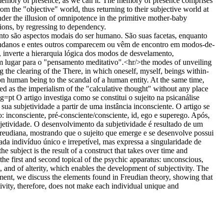
 memory of presence, as we call it. The memory of presence comprises
m the "objective" world, thus returning to their subjective world at
under the illusion of omnipotence in the primitive mother-baby
sions, by regressing to dependency.
to são aspectos modais do ser humano. São suas facetas, enquanto
mundanos e entes outros comparecem ou vêm de encontro em modos-de-
inverte a hierarquia lógica dos modos de desvelamento,
m lugar para o "pensamento meditativo".<hr/>the modes of unveiling
g the clearing of the There, in which oneself, myself, beings within-
on human being to the scandal of a human entity. At the same time,
ed as the imperialism of the "calculative thought" without any place
ng=pt
O artigo investiga como se constitui o sujeito na psicanálise
a subjetividade a partir de uma instância inconsciente. O artigo se
 inconsciente, pré-consciente/consciente, id, ego e superego. Após,
ubjetividade. O desenvolvimento da subjetividade é resultado de um
Freudiana, mostrando que o sujeito que emerge e se desenvolve possui
ada indivíduo único e irrepetível, mas expressa a singularidade de
 subject is the result of a construct that takes over time and
 the first and second topical of the psychic apparatus: unconscious,
s, and of alterity, which enables the development of subjectivity. The
moment, we discuss the elements found in Freudian theory, showing that
tivity, therefore, does not make each individual unique and