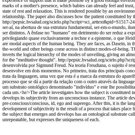
experience of support that is made possible by a good enough environ
marks of a mother's presence, which babies can already feel and trust
state of rest and relaxation. This is rendered possible by an environme
relationship. The paper also discusses how the patient constituted by 
http://pepsic.bvsalud.org/scielo.php?script=sci_arttext&pid=S15
ser-aí, na abertura de sua estrutura fundamental, ser-em-o-mundo, 
ser distintos. A ênfase no "humano" em detrimento do ser reduz a e
privilegiando quase exclusivamente a techne e a episteme, o que He
are modal aspects of the human being. They are faces, as Dasein, in th
the-world and other beings come across in distinct modes-of-being. T
inverts the logical hierarchy of the modes of unveiling, giving an al
for the "meditative thought".
http://pepsic.bvsalud.org/scielo.php
desenvolvida por Sigmund Freud. Na teoria Freudiana, o sujeito é res
desenvolve em dois momentos. No primeiro, trata dos principais conce
trata da linguagem, uma vez que esta é a marca da estrutura do aparel
processo que se dá a partir da relação com o outro através da lingu
um substrato ontológico denominado "indivíduo" e este lhe possibilita 
cada um.<hr/>The article investigates how the subject is constituted i
develops its subjectivity from an unconscious instance. The article dev
pre-conscious/conscious, id, ego and superego. After this, it is the lan
development of subjectivity is the result of a process that takes plac
the subject that emerges and develops has an ontological substrate cal
unrepeatable, but expresses the uniqueness of each.