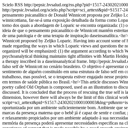
Scielo RSS
http://pepsic.bvsalud.org/rss.php?pid=1517-243020210
http://pepsic.bvsalud.org/scielo.php?script=sci_arttext&pid=S15
pensamento psicanalítico de Donald Winnicott proposta por Zeljko Lo
winnicottiana, far-se-á uma exposição detalhada da forma como Loparic
torno dos quais a abordagem de Loparic se encontra organizada: (1)
ideia de que o pensamento psicanalítico de Winnicott mantém estreitas
de uma patologia e de uma terapia de inspiração daseinsanalítica.<hr/>
Winnicott proposed by Zeljko Loparic. Having into account some of his
made regarding the ways in which Loparic views and questions the nov
organized will be emphasized: (1) the argument according to which Wi
psychoanalytical thinking maintains tight affinities with Martin Heidegg
a therapy inscribed in a daseinsanalytical frame.
http://pepsic.bvsal
falso self de Winnicott no cenário brasileiro. O objetivo é apresenta
sentimento de alguém constituído em uma estrutura de falso self em co
trabalhoso, mas possível, se o terapeuta estiver engajado nesse proje
em termos de saúde pública no Brasil.<hr/>This article discusses Winnico
poetry called Old Orphan is composed, used as an illustration to discuss
discussed. It is concluded that the process of rescuing the true self is 
dimension, however there will always be the limit of this clinical wor
script=sci_arttext&pid=S1517-24302021000100003&lng=pt&nrm=i
oportunizada por um ambiente suficientemente bom. Ambiente que se 
marcas da presença materna que o bebê já é capaz de sentir e confiar,
e relaxamento propiciados por um ambiente adaptado à sua necessidad
memória da presença poderá apresentar necessidades especificas na cl