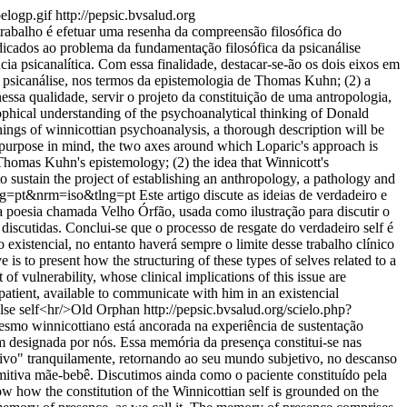
pelogp.gif
http://pepsic.bvsalud.org
trabalho é efetuar uma resenha da compreensão filosófica do
icados ao problema da fundamentação filosófica da psicanálise
ia psicanalítica. Com essa finalidade, destacar-se-ão os dois eixos em
psicanálise, nos termos da epistemologia de Thomas Kuhn; (2) a
essa qualidade, servir o projeto da constituição de uma antropologia,
sophical understanding of the psychoanalytical thinking of Donald
ings of winnicottian psychoanalysis, a thorough description will be
 purpose in mind, the two axes around which Loparic's approach is
Thomas Kuhn's epistemology; (2) the idea that Winnicott's
 to sustain the project of establishing an anthropology, a pathology and
&lng=pt&nrm=iso&tlng=pt
Este artigo discute as ideias de verdadeiro e
ma poesia chamada Velho Órfão, usada como ilustração para discutir o
discutidas. Conclui-se que o processo de resgate do verdadeiro self é
existencial, no entanto haverá sempre o limite desse trabalho clínico
 is to present how the structuring of these types of selves related to a
 of vulnerability, whose clinical implications of this issue are
is patient, available to communicate with him in an existencial
false self<hr/>Old Orphan
http://pepsic.bvsalud.org/scielo.php?
mesmo winnicottiano está ancorada na experiência de sustentação
 designada por nós. Essa memória da presença constitui-se nas
etivo" tranquilamente, retornando ao seu mundo subjetivo, no descanso
mitiva mãe-bebê. Discutimos ainda como o paciente constituído pela
w how the constitution of the Winnicottian self is grounded on the