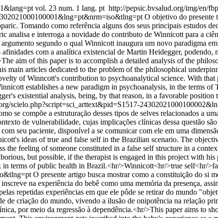
001&lang=pt
vol. 23 num. 1 lang. pt
http://pepsic.bvsalud.org/img/en/fb
17-24302021000100001&lng=pt&nrm=iso&tlng=pt
O objetivo do presente 
paric. Tomando como referência alguns dos seus principais estudos ded
 analisa e interroga a novidade do contributo de Winnicott para a ciênc
 o argumento segundo o qual Winnicott inaugura um novo paradigma em 
 afinidades com a analítica existencial de Martin Heidegger, podendo, n
The aim of this paper is to accomplish a detailed analysis of the philo
 main articles dedicated to the problem of the philosophical underpinn
elty of Winncott's contribution to psychoanalytical science. With that
nnicott establishes a new paradigm in psychoanalysis, in the terms of 
er's existential analysis, being, by that reason, in a favorable position
ud.org/scielo.php?script=sci_arttext&pid=S1517-24302021000100002
r como se compõe a estruturação desses tipos de selves relacionados a u
ntexto de vulnerabilidade, cujas implicações clínicas dessa questão são 
to com seu paciente, disponível a se comunicar com ele em uma dimensão 
tt's ideas of true and false self in the Brazilian scenario. The objective
 the feeling of someone constituted in a false self structure in a context
laborious, but possible, if the therapist is engaged in this project with h
k in terms of public health in Brazil.<hr/>Winnicott<hr/>true self<hr/>
so&tlng=pt
O presente artigo busca mostrar como a constituição do si 
inscreve na experiência do bebê como uma memória da presença, assim
 pelas repetidas experiências em que ele pôde se retirar do mundo "obj
e de criação do mundo, vivendo a ilusão de onipotência na relação pri
ínica, por meio da regressão à dependência.<hr/>This paper aims to sho