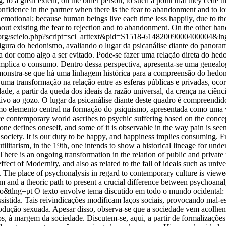
 to a great extent, on the other person, to such a point that they cede t
confidence in the partner when there is the fear to abandonment and to lon
emotional; because human beings live each time less happily, due to the 
hout existing the fear to rejection and to abandonment. On the other ha
ud.org/scielo.php?script=sci_arttext&pid=S1518-61482009000400004&
figura do hedonismo, avaliando o lugar da psicanálise diante do panor
 a dor como algo a ser evitado. Pode-se fazer uma relação direta do h
 implica o consumo. Dentro dessa perspectiva, apresenta-se uma geneal
demonstra-se que há uma linhagem histórica para a compreensão do hed
 uma transformação na relação entre as esferas públicas e privadas, oco
e, a partir da queda dos ideais da razão universal, da crença na ciên
ativo ao gozo. O lugar da psicanálise diante deste quadro é compreendi
 elemento central na formação do psiquismo, apresentada como uma via 
 contemporary world ascribes to psychic suffering based on the concep
ne defines oneself, and some of it is observable in the way pain is see
society. It is our duty to be happy, and happiness implies consuming. Fr
tilitarism, in the 19th, one intends to show a historical lineage for u
There is an ongoing transformation in the relation of public and private re
t of Modernity, and also as related to the fall of ideals such as univer
t. The place of psychonalysis in regard to contemporary culture is viewe
m and a theoric path to present a crucial difference between psychoana
so&tlng=pt
O texto envolve tema discutido em todo o mundo ocidental: 
assistida. Tais reivindicações modificam laços sociais, provocando mal-e
produção sexuada. Apesar disso, observa-se que a sociedade vem acolh
s, à margem da sociedade. Discutem-se, aqui, a partir de formalizações p