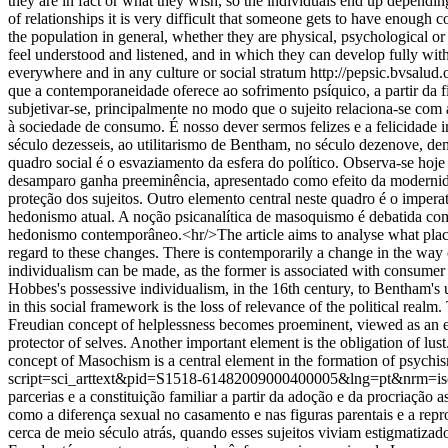
they are in fact or what they wish, so the individuals end up depending,
of relationships it is very difficult that someone gets to have enough 
the population in general, whether they are physical, psychological or 
feel understood and listened, and in which they can develop fully wit
everywhere and in any culture or social stratum
http://pepsic.bvsal
que a contemporaneidade oferece ao sofrimento psíquico, a partir da 
subjetivar-se, principalmente no modo que o sujeito relaciona-se com
à sociedade de consumo. É nosso dever sermos felizes e a felicidade
século dezesseis, ao utilitarismo de Bentham, no século dezenove, 
quadro social é o esvaziamento da esfera do político. Observa-se hoje
desamparo ganha preeminência, apresentado como efeito da modernidad
proteção dos sujeitos. Outro elemento central neste quadro é o imper
hedonismo atual. A noção psicanalítica de masoquismo é debatida como
hedonismo contemporâneo.<hr/>The article aims to analyse what place
regard to these changes. There is contemporarily a change in the way o
individualism can be made, as the former is associated with consumer 
Hobbes's possessive individualism, in the 16th century, to Bentham's u
in this social framework is the loss of relevance of the political realm. 
Freudian concept of helplessness becomes proeminent, viewed as an effec
protector of selves. Another important element is the obligation of lus
concept of Masochism is a central element in the formation of psychis
script=sci_arttext&pid=S1518-61482009000400005&lng=pt&nrm=i
parcerias e a constituição familiar a partir da adoção e da procriação 
como a diferença sexual no casamento e nas figuras parentais e a re
cerca de meio século atrás, quando esses sujeitos viviam estigmatizado