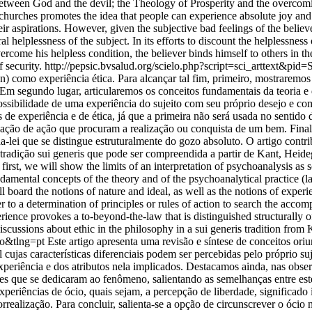
ween God and the devil; the Theology of Prosperity and the overcoming
hurches promotes the idea that people can experience absolute joy and re
ir aspirations. However, given the subjective bad feelings of the believe
l helplessness of the subject. In its efforts to discount the helplessn
vercome his helpless condition, the believer binds himself to others in th
 security.
http://pepsic.bvsalud.org/scielo.php?script=sci_arttext
an) como experiência ética. Para alcançar tal fim, primeiro, mostraremo
Em segundo lugar, articularemos os conceitos fundamentais da teoria e 
sibilidade de uma experiência do sujeito com seu próprio desejo e co
 de experiência e de ética, já que a primeira não será usada no sentido 
inação de ação que procuram a realização ou conquista de um bem. Fina
lei que se distingue estruturalmente do gozo absoluto. O artigo contrib
 tradição sui generis que pode ser compreendida a partir de Kant, Heide
irst, we will show the limits of an interpretation of psychoanalysis as sc
undamental concepts of the theory and of the psychoanalytical practice (l
ll board the notions of nature and ideal, as well as the notions of experie
er to a determination of principles or rules of action to search the acc
rience provokes a to-beyond-the-law that is distinguished structurally of
discussions about ethic in the philosophy in a sui generis tradition fro
so&tlng=pt
Este artigo apresenta uma revisão e síntese de conceitos or
jas características diferenciais podem ser percebidas pelo próprio suj
periência e dos atributos nela implicados. Destacamos ainda, nas obser
s que se dedicaram ao fenômeno, salientando as semelhanças entre este
xperiências de ócio, quais sejam, a percepção de liberdade, significado i
ealização. Para concluir, salienta-se a opção de circunscrever o ócio n