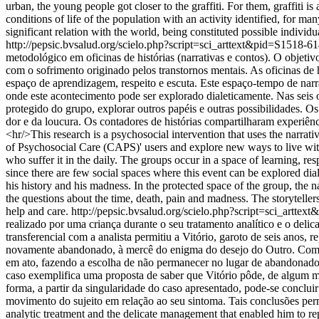
urban, the young people got closer to the graffiti. For them, graffiti i
conditions of life of the population with an activity identified, for man
significant relation with the world, being constituted possible individual
http://pepsic.bvsalud.org/scielo.php?script=sci_arttext&pid=S15
metodológico em oficinas de histórias (narrativas e contos). O objet
com o sofrimento originado pelos transtornos mentais. As oficinas de
espaço de aprendizagem, respeito e escuta. Este espaço-tempo de narr
onde este acontecimento pode ser explorado dialeticamente. Nas seis o
protegido do grupo, explorar outros papéis e outras possibilidades. 
dor e da loucura. Os contadores de histórias compartilharam experiên
<hr/>This research is a psychosocial intervention that uses the narrativ
of Psychosocial Care (CAPS)' users and explore new ways to live with
who suffer it in the daily. The groups occur in a space of learning, r
since there are few social spaces where this event can be explored dia
his history and his madness. In the protected space of the group, the 
the questions about the time, death, pain and madness. The storytelle
help and care.
http://pepsic.bvsalud.org/scielo.php?script=sci_ar
realizado por uma criança durante o seu tratamento analítico e o deli
transferencial com a analista permitiu a Vitório, garoto de seis anos,
novamente abandonado, à mercê do enigma do desejo do Outro. Com o 
em ato, fazendo a escolha de não permanecer no lugar de abandonado 
caso exemplifica uma proposta de saber que Vitório pôde, de algum mod
forma, a partir da singularidade do caso apresentado, pode-se conclui
movimento do sujeito em relação ao seu sintoma. Tais conclusões permi
analytic treatment and the delicate management that enabled him to repos