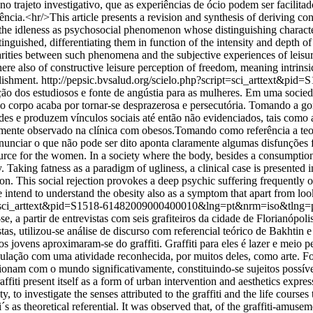
o no trajeto investigativo, que as experiências de ócio podem ser facili
riência.<hr/>This article presents a revision and synthesis of deriving 
 the idleness as psychosocial phenomenon whose distinguishing characte
stinguished, differentiating them in function of the intensity and depth of
rities between such phenomena and the subjective experiences of leisure. 
here also of constructive leisure perception of freedom, meaning intrins
lishment.
http://pepsic.bvsalud.org/scielo.php?script=sci_arttext&
ão dos estudiosos e fonte de angústia para as mulheres. Em uma socied
prio corpo acaba por tornar-se desprazerosa e persecutória. Tomando a 
des e produzem vínculos sociais até então não evidenciados, tais como 
mente observado na clínica com obesos.Tomando como referência a teor
ciar o que não pode ser dito aponta claramente algumas disfunções fam
urce for the women. In a society where the body, besides a consumption 
aking fatness as a paradigm of ugliness, a clinical case is presented in 
ion. This social rejection provokes a deep psychic suffering frequently 
 intend to understand the obesity also as a symptom that apart from loo
ript=sci_arttext&pid=S1518-61482009000400010&lng=pt&nrm=iso&tlng=
 a partir de entrevistas com seis grafiteiros da cidade de Florianópolis,
stas, utilizou-se análise de discurso com referencial teórico de Bakhtin 
 jovens aproximaram-se do graffiti. Graffiti para eles é lazer e meio
ulação com uma atividade reconhecida, por muitos deles, como arte. Foi
ionam com o mundo significativamente, constituindo-se sujeitos possíve
ffiti present itself as a form of urban intervention and aesthetics expre
y, to investigate the senses attributed to the graffiti and the life courses 
 as theoretical referential. It was observed that, of the graffiti-amuse