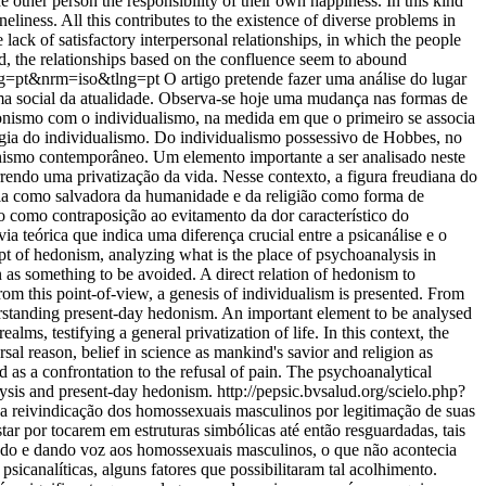
he other person the responsibility of their own happiness. In this kind
eliness. All this contributes to the existence of diverse problems in
lack of satisfactory interpersonal relationships, in which the people
nd, the relationships based on the confluence seem to abound
lng=pt&nrm=iso&tlng=pt
O artigo pretende fazer uma análise do lugar
ama social da atualidade. Observa-se hoje uma mudança nas formas de
edonismo com o individualismo, na medida em que o primeiro se associa
ogia do individualismo. Do individualismo possessivo de Hobbes, no
onismo contemporâneo. Um elemento importante a ser analisado neste
rrendo uma privatização da vida. Nesse contexto, a figura freudiana do
cia como salvadora da humanidade e da religião como forma de
do como contraposição ao evitamento da dor característico do
teórica que indica uma diferença crucial entre a psicanálise e o
t of hedonism, analyzing what is the place of psychoanalysis in
n as something to be avoided. A direct relation of hedonism to
om this point-of-view, a genesis of individualism is presented. From
nderstanding present-day hedonism. An important element to be analysed
alms, testifying a general privatization of life. In this context, the
sal reason, belief in science as mankind's savior and religion as
d as a confrontation to the refusal of pain. The psychoanalytical
lysis and present-day hedonism.
http://pepsic.bvsalud.org/scielo.php?
a reivindicação dos homossexuais masculinos por legitimação de suas
star por tocarem em estruturas simbólicas até então resguardadas, tais
endo e dando voz aos homossexuais masculinos, o que não acontecia
sicanalíticas, alguns fatores que possibilitaram tal acolhimento.