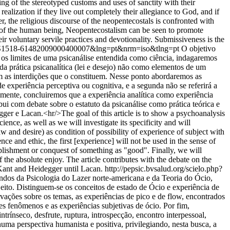
 of the stereotyped customs and uses of sanctity with their
alization if they live out completely their allegiance to God, and if
r, the religious discourse of the neopentecostals is confronted with
ess of the human being, Neopentecostalism can be seen to promote
eir voluntary servile practices and devotionality. Submissiveness is the
&pid=S1518-61482009000400007&lng=pt&nrm=iso&tlng=pt
O objetivo
s os limites de uma psicanálise entendida como ciência, indagaremos
da prática psicanalítica (lei e desejo) não como elementos de um
m as interdições que o constituem. Nesse ponto abordaremos as
de experiência perceptiva ou cognitiva, e a segunda não se referirá a
lmente, concluiremos que a experiência analítica como experiência
ui com debate sobre o estatuto da psicanálise como prática teórica e
gger e Lacan.<hr/>The goal of this article is to show a psychoanalysis
ience, as well as we will investigate its specificity and will
aw and desire) as condition of possibility of experience of subject with
nce and ethic, the first [experience] will not be used in the sense of
omplishment or conquest of something as "good". Finally, we will
 the absolute enjoy. The article contributes with the debate on the
m Kant and Heidegger until Lacan.
http://pepsic.bvsalud.org/scielo.php?
iundos da Psicologia do Lazer norte-americana e da Teoria do Ócio,
eito. Distinguem-se os conceitos de estado de Ócio e experiência de
vações sobre os temas, as experiências de pico e de flow, encontrados
s fenômenos e as experiências subjetivas de ócio. Por fim,
ntrínseco, desfrute, ruptura, introspecção, encontro interpessoal,
uma perspectiva humanista e positiva, privilegiando, nesta busca, a