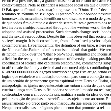
Freud está presente, mas, a grande ênfase recai no ensino de Lacan 
contextualizada. Nela se identifica a realidade social em que o Outro 
O Pai, que na fórmula da sexuação, representa o "Outro Todo" declinou
feminino da fórmula da sexuação. O predomínio do não-todo flexibiliz
homossexuais masculinos. Identificou-se o discurso e o modo de gozo
de que todos têm o direito e o dever de serem felizes e gozarem dos 
text involves a subject discussed throughout the western world: the de
adoption and assisted procreation. Such demands change social bonds, i
and the sexual reproduction. Despite this, it is observed that society
society's margin. It is discussed here, from a formalised psychoanalyti
contemporaries. Hypermodernity, the definition of our time, is here put 
the Name-of-the-Father and of its consistent ideals that guided Western 
its fiction. It took over the 'Other Non-Whole', unlimited and incons
a field for the recognition and acceptance of diversity, making possi
coordinates of science and capitalism predominate, commanding subjec
to offer made the family a desired and consumed object, contributing 
61482009000400006&lng=pt&nrm=iso&tlng=pt
Este artigo, tendo 
lógica que estabelece a articulação do desamparo com a condição masoq
de um cenário de permanente guerra espiritual entre Deus e o Diabo, 
antropologia, as igrejas neopentecostais sustentam a ideia de que o s
estreita aliança com Deus, o fiel poderia se tornar ilimitado na realiz
confrontados com a antropologia psicanalítica a partir da ideia do d
pela promoção de práticas de servidão ou assujeitamento ao outro. Em 
assujeitamento é o preço pago pelo masoquista que aspira por seguran
Neopentecostalism as a religious phenomenon that promotes a relations