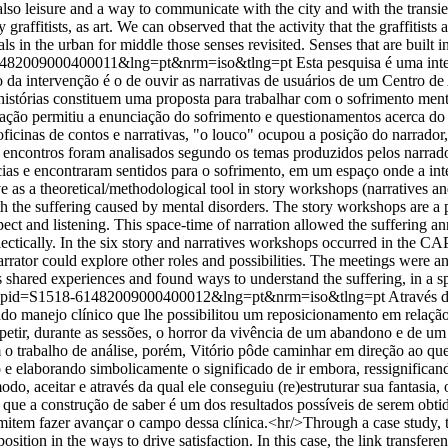
s also leisure and a way to communicate with the city and with the transie
y graffitists, as art. We can observed that the activity that the graffitis
s in the urban for middle those senses revisited. Senses that are built in 
18-61482009000400011&lng=pt&nrm=iso&tlng=pt
Esta pesquisa é uma inte
ivo da intervenção é o de ouvir as narrativas de usuários de um Centro 
 histórias constituem uma proposta para trabalhar com o sofrimento me
ação permitiu a enunciação do sofrimento e questionamentos acerca do 
ficinas de contos e narrativas, "o louco" ocupou a posição do narrador,
Os encontros foram analisados segundo os temas produzidos pelos narrad
cias e encontraram sentidos para o sofrimento, em um espaço onde a int
e as a theoretical/methodological tool in story workshops (narratives and 
 the suffering caused by mental disorders. The story workshops are a p
espect and listening. This space-time of narration allowed the suffering 
lectically. In the six story and narratives workshops occurred in the CA
narrator could explore other roles and possibilities. The meetings were a
rs shared experiences and found ways to understand the suffering, in a 
ttext&pid=S1518-61482009000400012&lng=pt&nrm=iso&tlng=pt
Através d
cado manejo clínico que lhe possibilitou um reposicionamento em relaçã
 repetir, durante as sessões, o horror da vivência de um abandono e de u
trabalho de análise, porém, Vitório pôde caminhar em direção ao que
e elaborando simbolicamente o significado de ir embora, ressignifican
o, aceitar e através da qual ele conseguiu (re)estruturar sua fantasia,
r que a construção de saber é um dos resultados possíveis de serem obt
tem fazer avançar o campo dessa clínica.<hr/>Through a case study, this
ition in the ways to drive satisfaction. In this case, the link transferen