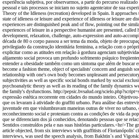
experiência subjetiva, por observarmos, a partir do percurso realizad
pessoal e tais processos se iniciam no sujeito agente/ator de sua expe
Theory of the Idleness (recreation) developed in Spain. It approaches
state of idleness or leisure and experience of idleness or leisure are di
experiences are distinguished peak and of flow, pointing out the simila
experiences of leisure in a perspective humanist are presented, called 
development, relaxation, challenge, auto-expression and auto-accomp
década de 80 o corpo passou a ser tema da moda, objeto de preocupaç
privilegiado da construção identitária feminina, a relação com o pró
explicitar como as atitudes em relação à gordura agenciam subjetivida
alijamento social provoca um profundo sofrimento psíquico freqüente
entender a obesidade também como um sintoma que além de buscar enun
become a fashion theme, object of specialists' concern and anguish so
relationship with one's own body becomes unpleasant and persecutory. T
subjectivities as well as specific social bonds marked by social exclus
psychoanalytic theory as well as its reading of the family dynamics we
the family's dysfunctions.
http://pepsic.bvsalud.org/scielo.php?sc
expressão estética recorrente em cidades do mundo inteiro. Objetivou-se,
que os levaram à atividade do graffiti urbano. Para análise das entrevi
juventude em que vislumbravam maneiras outras de viver no urbano, os
reconhecimento social e protestam contra as condições de vida da pop
que se diferenciam dos já conhecidos, denotando pessoas que se relac
Sentidos construídos pela e nas suas histórias particulares.<hr/>The gra
article objected, from six interviews with graffitists of Florianópolis' cit
interviews, was used the speech analysis, from Bakhtin´s and Vigotski´s