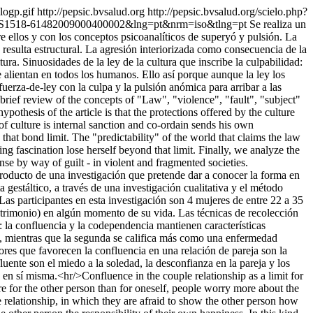
logp.gif
http://pepsic.bvsalud.org
http://pepsic.bvsalud.org/scielo.php?
t&pid=S1518-61482009000400002&lng=pt&nrm=iso&tlng=pt
Se realiza un
e ellos y con los conceptos psicoanalíticos de superyó y pulsión. La
e resulta estructural. La agresión interiorizada como consecuencia de la
ura. Sinuosidades de la ley de la cultura que inscribe la culpabilidad:
alientan en todos los humanos. Ello así porque aunque la ley los
 fuerza-de-ley con la culpa y la pulsión anómica para arribar a las
brief review of the concepts of "Law", "violence", "fault", "subject"
thesis of the article is that the protections offered by the culture
of culture is internal sanction and co-ordain sends his own
 that bond limit. The "predictability" of the world that claims the law
ng fascination lose herself beyond that limit. Finally, we analyze the
nse by way of guilt - in violent and fragmented societies.
 producto de una investigación que pretende dar a conocer la forma en
 gestáltico, a través de una investigación cualitativa y el método
 Las participantes en esta investigación son 4 mujeres de entre 22 a 35
atrimonio) en algún momento de su vida. Las técnicas de recolección
e: la confluencia y la codependencia mantienen características
lt, mientras que la segunda se califica más como una enfermedad
res que favorecen la confluencia en una relación de pareja son la
luente son el miedo a la soledad, la desconfianza en la pareja y los
e en sí misma.<hr/>Confluence in the couple relationship as a limit for
re for the other person than for oneself, people worry more about the
le relationship, in which they are afraid to show the other person how