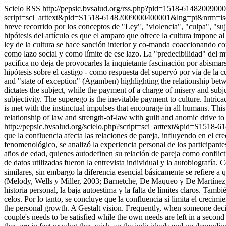
Scielo RSS
http://pepsic.bvsalud.org/rss.php?pid=1518-614820090
script=sci_arttext&pid=S1518-61482009000400001&lng=pt&nrm=i
breve recorrido por los conceptos de "Ley", "violencia", "culpa", "su
hipótesis del artículo es que el amparo que ofrece la cultura impone al
ley de la cultura se hace sanción interior y co-manda coaccionando cont
como lazo social y como límite de ese lazo. La "predecibilidad" del 
pacifica no deja de provocarles la inquietante fascinación por abismarse
hipótesis sobre el castigo - como respuesta del superyó por vía de la 
and "state of exception" (Agamben) highlighting the relationship betwe
dictates the subject, while the payment of a charge of misery and subju
subjectivity. The superego is the inevitable payment to culture. Intrica
is met with the instinctual impulses that encourage in all humans. This
relationship of law and strength-of-law with guilt and anomic drive to
http://pepsic.bvsalud.org/scielo.php?script=sci_arttext&pid=S15
que la confluencia afecta las relaciones de pareja, influyendo en el c
fenomenológico, se analizó la experiencia personal de los participantes
años de edad, quienes autodefinen su relación de pareja como conflic
de datos utilizadas fueron la entrevista individual y la autobiografía.
similares, sin embargo la diferencia esencial básicamente se refiere 
(Melody, Wells y Miller, 2003; Barnetche, De Maqueo y De Martínez, ci
historia personal, la baja autoestima y la falta de límites claros. Tam
celos. Por lo tanto, se concluye que la confluencia sí limita el crecim
the personal growth. A Gestalt vision. Frequently, when someone decide
couple's needs to be satisfied while the own needs are left in a second