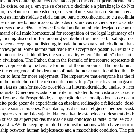
e de autores contemporâneos orientados pelo mesmo. Hipermodernidade é
não existe, ou seja, em que se observa o declínio e a pluralização do No
, revelando sua inexistência, seu semblante, sua ficção. Subiu à cena o
ou as morais rígidas e abriu campo para o reconhecimento e a acolhida 
 em que predominam as coordenadas discursivas da ciência e do capita
recursos que a ciência oferece fez da família um objeto desejado e con
mand of all male homosexual for recognition of the legal legitimacy of t
nciting discomfort for touching symbolic structures so far safeguarded; 
 has been accepting and listening to male homosexuals, which did not hap
c viewpoint, some factors that made this acceptance possible. Freud is c
into context. It identifies the social reality where "the other" does not 
civilisation. The Father, that in the formula of intercourse represents t
istent, representing the female formula of the intercourse. The predomi
ble the emergence of the demands of male homosexuals. Identified this 
ts to hunt for more enjoyment. The imperative that everyone has the ri
to the production of the referred demands.
http://pepsic.bvsalud.org/sc
em vista as transformações ocorridas na hipermodernidade, analisa o 
uista. O neopentecostalismo é delimitado tendo em vista suas caracterí
a Teologia da Prosperidade, a superação dos estereotipados usos e cos
ujeito pode gozar da experiência da absoluta realização e felicidade, d
ação de suas aspirações. No entanto, os discursos religiosos neopentecosta
esamparo estrutural do sujeito. Na tentativa de estabelecer o desmenti
busca da superação das marcas de sua condição faltante, o fiel se cola
ça.<hr/>While keeping in mind the transformations which have occurred 
hip between human helplessness and a masochistic condition. The princi