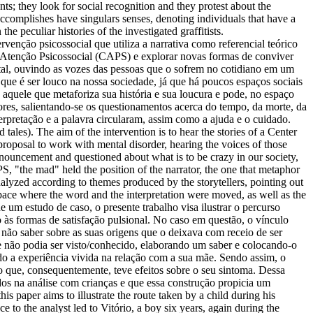
nts; they look for social recognition and they protest about the
ts accomplishes have singulars senses, denoting individuals that have a
the peculiar histories of the investigated graffitists.
rvenção psicossocial que utiliza a narrativa como referencial teórico
de Atenção Psicossocial (CAPS) e explorar novas formas de conviver
ntal, ouvindo as vozes das pessoas que o sofrem no cotidiano em um
que é ser louco na nossa sociedade, já que há poucos espaços sociais
 aquele que metaforiza sua história e sua loucura e pode, no espaço
ores, salientando-se os questionamentos acerca do tempo, da morte, da
erpretação e a palavra circularam, assim como a ajuda e o cuidado.
tales). The aim of the intervention is to hear the stories of a Center
roposal to work with mental disorder, hearing the voices of those
announcement and questioned about what is to be crazy in our society,
PS, "the mad" held the position of the narrator, the one that metaphor
nalyzed according to themes produced by the storytellers, pointing out
space where the word and the interpretation were moved, as well as the
e um estudo de caso, o presente trabalho visa ilustrar o percurso
o às formas de satisfação pulsional. No caso em questão, o vínculo
m não saber sobre as suas origens que o deixava com receio de ser
 não podia ser visto/conhecido, elaborando um saber e colocando-o
do a experiência vivida na relação com a sua mãe. Sendo assim, o
 o que, consequentemente, teve efeitos sobre o seu sintoma. Dessa
idos na análise com crianças e que essa construção propicia um
 paper aims to illustrate the route taken by a child during his
ce to the analyst led to Vitório, a boy six years, again during the