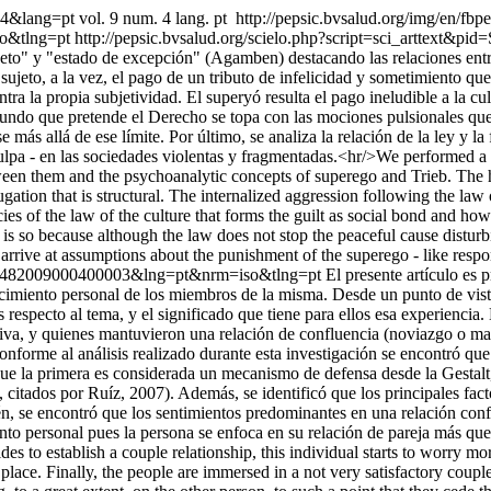
004&lang=pt
vol. 9 num. 4 lang. pt
http://pepsic.bvsalud.org/img/en/fbpe
so&tlng=pt
http://pepsic.bvsalud.org/scielo.php?script=sci_arttex
jeto" y "estado de excepción" (Agamben) destacando las relaciones entr
 sujeto, a la vez, el pago de un tributo de infelicidad y sometimiento qu
ra la propia subjetividad. El superyó resulta el pago ineludible a la cult
mundo que pretende el Derecho se topa con las mociones pulsionales que 
 más allá de ese límite. Por último, se analiza la relación de la ley y la
culpa - en las sociedades violentas y fragmentadas.<hr/>We performed a 
en them and the psychoanalytic concepts of superego and Trieb. The hypo
gation that is structural. The internalized aggression following the law 
cies of the law of the culture that forms the guilt as social bond and how
 is so because although the law does not stop the peaceful cause disturbi
 arrive at assumptions about the punishment of the superego - like respo
18-61482009000400003&lng=pt&nrm=iso&tlng=pt
El presente artículo es
recimiento personal de los miembros de la misma. Desde un punto de vista
 respecto al tema, y el significado que tiene para ellos esa experiencia.
tiva, y quienes mantuvieron una relación de confluencia (noviazgo o m
 Conforme al análisis realizado durante esta investigación se encontró qu
a que la primera es considerada un mecanismo de defensa desde la Gesta
tados por Ruíz, 2007). Además, se identificó que los principales facto
bién, se encontró que los sentimientos predominantes en una relación conf
iento personal pues la persona se enfoca en su relación de pareja más qu
s to establish a couple relationship, this individual starts to worry mo
 place. Finally, the people are immersed in a not very satisfactory coup