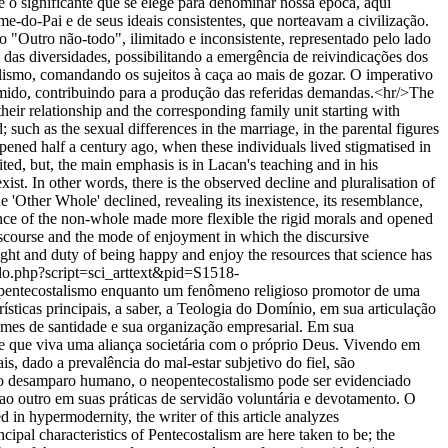
 o significante que se elege para denominar nossa época, aqui
me-do-Pai e de seus ideais consistentes, que norteavam a civilização.
 "Outro não-todo", ilimitado e inconsistente, representado pelo lado
das diversidades, possibilitando a emergência de reivindicações dos
lismo, comandando os sujeitos à caça ao mais de gozar. O imperativo
sumido, contribuindo para a produção das referidas demandas.<hr/>The
heir relationship and the corresponding family unit starting with
such as the sexual differences in the marriage, in the parental figures
pened half a century ago, when these individuals lived stigmatised in
ited, but, the main emphasis is in Lacan's teaching and in his
exist. In other words, there is the observed decline and pluralisation of
he 'Other Whole' declined, revealing its inexistence, its resemblance,
nance of the non-whole made more flexible the rigid morals and opened
discourse and the mode of enjoyment in which the discursive
ght and duty of being happy and enjoy the resources that science has
ielo.php?script=sci_arttext&pid=S1518-
neopentecostalismo enquanto um fenômeno religioso promotor de uma
sticas principais, a saber, a Teologia do Domínio, em sua articulação
tumes de santidade e sua organização empresarial. Em sua
esde que viva uma aliança societária com o próprio Deus. Vivendo em
is, dado a prevalência do mal-estar subjetivo do fiel, são
do do desamparo humano, o neopentecostalismo pode ser evidenciado
 ao outro em suas práticas de servidão voluntária e devotamento. O
in hypermodernity, the writer of this article analyzes
pal characteristics of Pentecostalism are here taken to be; the