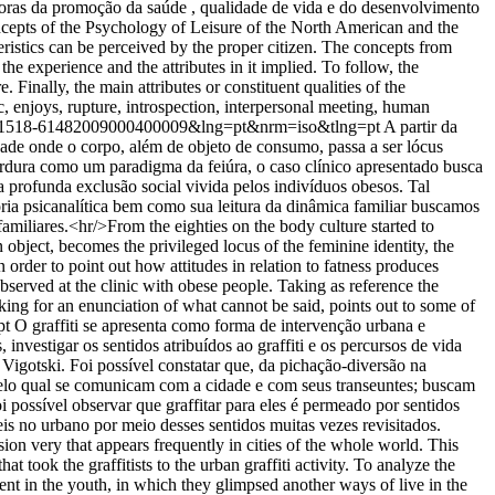
tadoras da promoção da saúde , qualidade de vida e do desenvolvimento
concepts of the Psychology of Leisure of the North American and the
ristics can be perceived by the proper citizen. The concepts from
 the experience and the attributes in it implied. To follow, the
Finally, the main attributes or constituent qualities of the
ic, enjoys, rupture, introspection, interpersonal meeting, human
pid=S1518-61482009000400009&lng=pt&nrm=iso&tlng=pt
A partir da
ade onde o corpo, além de objeto de consumo, passa a ser lócus
gordura como um paradigma da feiúra, o caso clínico apresentado busca
a profunda exclusão social vivida pelos indivíduos obesos. Tal
ia psicanalítica bem como sua leitura da dinâmica familiar buscamos
iliares.<hr/>From the eighties on the body culture started to
object, becomes the privileged locus of the feminine identity, the
order to point out how attitudes in relation to fatness produces
observed at the clinic with obese people. Taking as reference the
king for an enunciation of what cannot be said, points out to some of
pt
O graffiti se apresenta como forma de intervenção urbana e
 investigar os sentidos atribuídos ao graffiti e os percursos de vida
e Vigotski. Foi possível constatar que, da pichação-diversão na
 pelo qual se comunicam com a cidade e com seus transeuntes; buscam
 possível observar que graffitar para eles é permeado por sentidos
is no urbano por meio desses sentidos muitas vezes revisitados.
ssion very that appears frequently in cities of the whole world. This
that took the graffitists to the urban graffiti activity. To analyze the
ment in the youth, in which they glimpsed another ways of live in the