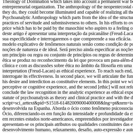
Theology of Domination which takes into account a permanent war bet
entrepreneurial organization. The anthropology of the neopentecostal c
they do, they could become illuminated and capable of realizing all the
Psychoanalytic Anthropology which parts from the idea of the structura
practices of servitude and submissiveness to others. In his efforts to o
price which has to be paid by the masochist who aspires to a feeling of
deste artigo é apresentar uma interpretação da psicanálise (Freud-Lac
sua especificidade e interrogaremos o que compreende a sua eficácia. 
modelo explicativo de fenômenos naturais senão como condição de pos
noções de natureza e de ideal. Será preciso ainda especificar as noções
um princípio ou regra ou conjunto de princípios ou regras de determ
ética se produz no reconhecimento da lei que provoca um para-além-da-
clínica e com as discussões sobre ética no âmbito da filosofia em uma
interpretation (Freud-Lacan) as ethical experience. To reach such end, f
interrogate its effectiveness. In second place, we will articulate the f
his desire and interdiction as constitutive elements. In this point we wi
perceptive or cognitive experience, and the second [ethic] will not ref
conclude the law recognition in the analytic experience as ethical expe
statute of psychoanalysis as theory and clinical practice and with the 
script=sci_arttext&pid=S1518-61482009000400008&lng=pt&nrm=i
desenvolvida na Espanha. Aborda o ócio como fenômeno psicossocial cu
Ócio, diferenciando-os em função da intensidade e profundidade da ex
em recentes estudos norte-americanos, empreendidos por investigadore
apresentam-se os principais atributos ou qualidades constituintes das e
desenvolvimento humano, relaxamento, desafio, auto-expressão e autorr