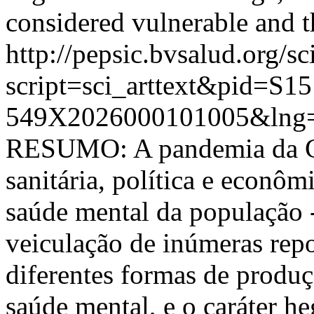
considered vulnerable and th
http://pepsic.bvsalud.org/sc
script=sci_arttext&pid=S15
549X2026000101005&lng=
RESUMO: A pandemia da Cov
sanitária, política e econô
saúde mental da população -
veiculação de inúmeras rep
diferentes formas de produç
saúde mental, e o caráter h