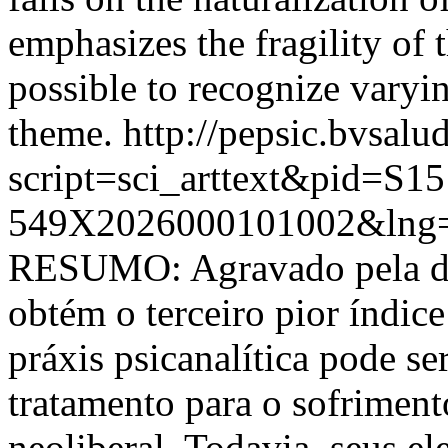
emphasizes the fragility of 
possible to recognize varyi
theme.
http://pepsic.bvsalu
script=sci_arttext&pid=S15
549X2026000101002&lng=
RESUMO: Agravado pela des
obtém o terceiro pior índi
práxis psicanalítica pode s
tratamento para o sofriment
neoliberal. Todavia, seus el