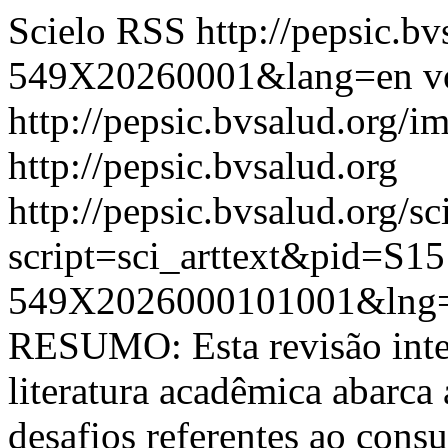
Scielo RSS
http://pepsic.b
549X20260001&lang=en
v
http://pepsic.bvsalud.org/i
http://pepsic.bvsalud.org
http://pepsic.bvsalud.org/sc
script=sci_arttext&pid=S15
549X2026000101001&lng=
RESUMO: Esta revisão inte
literatura acadêmica abarca
desafios referentes ao cons