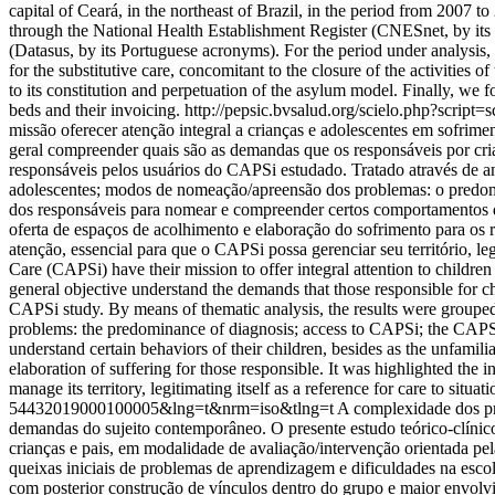
capital of Ceará, in the northeast of Brazil, in the period from 2007 t
through the National Health Establishment Register (CNESnet, by its
(Datasus, by its Portuguese acronyms). For the period under analysis, 
for the substitutive care, concomitant to the closure of the activities 
to its constitution and perpetuation of the asylum model. Finally, we f
beds and their invoicing.
http://pepsic.bvsalud.org/scielo.php?scr
missão oferecer atenção integral a crianças e adolescentes em sofrimen
geral compreender quais são as demandas que os responsáveis por cri
responsáveis pelos usuários do CAPSi estudado. Tratado através de an
adolescentes; modos de nomeação/apreensão dos problemas: o predomín
dos responsáveis para nomear e compreender certos comportamentos de
oferta de espaços de acolhimento e elaboração do sofrimento para os re
atenção, essencial para que o CAPSi possa gerenciar seu território, 
Care (CAPSi) have their mission to offer integral attention to children 
general objective understand the demands that those responsible for 
CAPSi study. By means of thematic analysis, the results were grouped
problems: the predominance of diagnosis; access to CAPSi; the CAPSi in
understand certain behaviors of their children, besides as the unfamilia
elaboration of suffering for those responsible. It was highlighted the i
manage its territory, legitimating itself as a reference for care to situa
54432019000100005&lng=t&nrm=iso&tlng=t
A complexidade dos pr
demandas do sujeito contemporâneo. O presente estudo teórico-clínico 
crianças e pais, em modalidade de avaliação/intervenção orientada pela
queixas iniciais de problemas de aprendizagem e dificuldades na escol
com posterior construção de vínculos dentro do grupo e maior envolvim