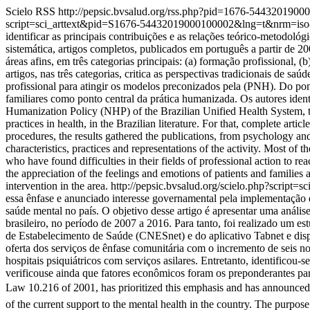
Scielo RSS
http://pepsic.bvsalud.org/rss.php?pid=1676-544320190
script=sci_arttext&pid=S1676-54432019000100002&lng=t&nrm=iso
identificar as principais contribuições e as relações teórico-metodológ
sistemática, artigos completos, publicados em português a partir de 2
áreas afins, em três categorias principais: (a) formação profissional, (
artigos, nas três categorias, critica as perspectivas tradicionais de 
profissional para atingir os modelos preconizados pela (PNH). Do pon
familiares como ponto central da prática humanizada. Os autores iden
Humanization Policy (NHP) of the Brazilian Unified Health System, th
practices in health, in the Brazilian literature. For that, complete art
procedures, the results gathered the publications, from psychology and 
characteristics, practices and representations of the activity. Most of th
who have found difficulties in their fields of professional action t
the appreciation of the feelings and emotions of patients and families 
intervention in the area.
http://pepsic.bvsalud.org/scielo.php?scri
essa ênfase e anunciado interesse governamental pela implementação de
saúde mental no país. O objetivo desse artigo é apresentar uma anális
brasileiro, no período de 2007 a 2016. Para tanto, foi realizado um e
de Estabelecimento de Saúde (CNESnet) e do aplicativo Tabnet e disp
oferta dos serviços de ênfase comunitária com o incremento de seis nov
hospitais psiquiátricos com serviços asilares. Entretanto, identificou
verificouse ainda que fatores econômicos foram os preponderantes par
Law 10.216 of 2001, has prioritized this emphasis and has announced 
of the current support to the mental health in the country. The purpose o