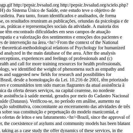
ogp.gif
http://pepsic.bvsalud.org
http://pepsic.bvsalud.org/scielo.php?
H) do Sistema Único de Saúde, este estudo teve o objetivo de
asileira. Para tanto, foram identificados e analisados, de forma
e, os resultados reuniram as publicações, oriundas da psicologia e de
icas, práticas e representações sociais da atividade. A maioria dos
e, que têm encontrado dificuldades em seus campos de atuação
mpatia e a valorização dos sentimentos e emoções dos pacientes e
s de intervenção na área.<hr/>From the context of the National
e theoretical-methodological relations of Psychology for humanized
and analyzed in the main database of the area. After the analysis
perceptions, experiences and feelings of professionals and (c)
 health and call for more training resources for health professionals,
hology, we identified the weight of phenomena such as empathy and
ps and suggested new fields for research and possibilities for
Brasil, desde a homologação da Lei. 10.216 de 2001, têm priorizado
es e comunitários tem sido marcas flagrantes da atual assistência à
ca da oferta desses serviços, na capital cearense, no nordeste
 de assistência à saúde mental, gerados por meio do Cadastro Nacional
úde (Datasus). Verificou-se, no período em análise, aumento na
enção substitutiva, concomitante ao encerramento das atividades de três
rsa sobre sua constituição e perpetuação do modelo manicomial, e
fertas de leitos e seu faturamento.<hr/>Brazil, since the approval of
er, the coexistence of asylums and community models has been blatant
s, taking as a case study the offer dynamics of these services, in the