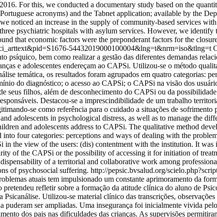
o 2016. For this, we conducted a documentary study based on the quantita
 Portuguese acronyms) and the Tabnet application; available by the De
we noticed an increase in the supply of community-based services with t
of three psychiatric hospitals with asylum services. However, we identify 
ound that economic factors were the preponderant factors for the closure
ipt=sci_arttext&pid=S1676-54432019000100004&lng=t&nrm=iso&tlng=t
O
to psíquico, bem como realizar a gestão das diferentes demandas relacio
anças e adolescentes endereçam ao CAPSi. Utilizou-se o método qualit
álise temática, os resultados foram agrupados em quatro categorias: p
io do diagnóstico; o acesso ao CAPSi; o CAPSi na visão dos usuários:
 seus filhos, além de desconhecimento do CAPSi ou da possibilidade d
sponsáveis. Destacou-se a imprescindibilidade de um trabalho territoria
legitimando-se como referência para o cuidado a situações de sofrimento
and adolescents in psychological distress, as well as to manage the differ
children and adolescents address to CAPSi. The qualitative method deve
 into four categories: perceptions and ways of dealing with the proble
 the view of the users: (dis) contentment with the institution. It was id
rity of the CAPSi or the possibility of accessing it for initiation of trea
ndispensability of a territorial and collaborative work among professional
tions of psychosocial suffering.
http://pepsic.bvsalud.org/scielo.php?scr
oblemas atuais tem impulsionado um constante aprimoramento da formaçã
pretendeu refletir sobre a formação da atitude clínica do aluno de Psico
 Psicanálise. Utilizou-se material clínico das transcrições, observaçõe
a puderam ser ampliadas. Uma insegurança foi inicialmente vivida pelos
ento dos pais nas dificuldades das crianças. As supervisões permitiram 