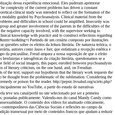
olização dessa experiência emocional. Eles puderam aprimorar
/>The complexity of the current problems has driven a constant
retical-clinical study was intended to reflect on the formation of the
ion modality guided by Psychoanalysis. Clinical material from the
problems and difficulties in school could be amplified. Insecurity was
roup and greater involvement of the parents in the difficulties of the
 the negative capacity involved, with the supervisor seeking to
chnical knowledge with practice and to construct reflections regarding
=t&nrm=iso&tlng=t
Partindo de um cenário composto por ilustrações
ar questões sobre os efeitos da leitura literária. De natureza teórica, o
terária, autores como Jauss e Iser, que enfatizam a recepção estética e
campo da psicanálise, Freud ampara a nossa suposição de que o efeito
benfazejas e iatrogênicas da criação literária, questionamos se a
he field of social imagery, this paper, enrolled between psychoanalysis
ons of literary criticism, on the one hand, and, on Freudian
s of the text, support our hypothesis that the literary work requests the
also be thought from the problematic of the sublimation. Considering the
remedy or poison for the reader.
http://pepsic.bvsalud.org/scielo.php?
, principalmente no YouTube, a partir do estudo de narrativas
teve seu canal/perfil no site selecionado por ser a primeira
ssoais, postadas publicamente. Valendo-nos do canal Mandy Candy como
ansexualidade. O conteúdo dos vídeos foi analisado criticamente,
ero contemporâneos das Ciências Sociais e reflexões no campo da
ndição transexual por meio de conteúdos francos que ajudam a reduzir