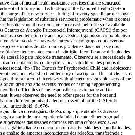
tive data of mental health assistance services that are generated
partment of Information Technology of the National Health System
he surge of six new services, hiring of seventy specific professionals
that the legislation of substitute services is problematic when it comes
 of hospitals and those remnants increased their offers of available
s Centros de Atenção Psicossocial Infantojuvenil (CAPSi) têm por
nadas a seu território de adscrição. Este artigo possui como objetivo
ativo, desenvolvido através de entrevistas em grupo com dezenove
ercepções e modos de lidar com os problemas das crianças e dos
 (des)contentamentos com a instituição. Identificou-se dificuldades
e acessá-lo para início de tratamento. Observou-se a necessidade da
lizado e colaborativo entre profissionais de diferentes pontos de
 psicossocial.<hr/>The Centers for Psychosocial Child and Adolescent
ent demands related to their territory of ascription. This article has as
loped through group interviews with nineteen responsible users of the
ms of children and adolescents; modes of naming / apprehending
entified difficulties of the responsible ones to name and to
tment. It was observed the need to offer spaces for the host and
s from different points of attention, essential for the CAPSi to
ipt=sci_arttext&pid=S1676-
o clínica do estagiário de Psicologia que atende às diversas
logia a partir de uma experiência inicial de atendimento grupal a
s e supervisões das sessões ocorridas em uma clínica-escola. As
 estagiários diante do encontro com as diversidades e familiaridades,
a análise de aspectos inconscientes das relações, transferência e