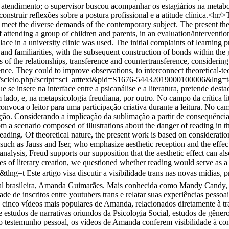
o atendimento; o supervisor buscou acompanhar os estagiários na metab
construir reflexões sobre a postura profissional e a atitude clínica.<hr
o meet the diverse demands of the contemporary subject. The present theo
of attending a group of children and parents, in an evaluation/intervent
place in a university clinic was used. The initial complaints of learning 
 and familiarities, with the subsequent construction of bonds within the g
 of the relationships, transference and countertransference, considering
nce. They could to improve observations, to interconnect theoretical-te
org/scielo.php?script=sci_arttext&pid=S1676-54432019000100006&lng
 se insere na interface entre a psicanálise e a literatura, pretende destac
m lado, e, na metapsicologia freudiana, por outro. No campo da crítica li
a convoca o leitor para uma participação criativa durante a leitura. No 
ão. Considerando a implicação da sublimação a partir de consequências 
om a scenario composed of illustrations about the danger of reading in t
y reading. Of theoretical nature, the present work is based on considerati
s such as Jauss and Iser, who emphasize aesthetic reception and the effect
hoanalysis, Freud supports our supposition that the aesthetic effect can 
s of literary creation, we questioned whether reading would serve as a 
o&tlng=t
Este artigo visa discutir a visibilidade trans nas novas mídias
l brasileira, Amanda Guimarães. Mais conhecida como Mandy Candy, ela 
dade de inscritos entre youtubers trans e relatar suas experiências pe
s cinco vídeos mais populares de Amanda, relacionados diretamente à tr
de estudos de narrativas oriundos da Psicologia Social, estudos de gên
 o testemunho pessoal, os vídeos de Amanda conferem visibilidade à co