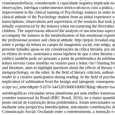
contratransferência, considerando a capacidade negativa implicada n
observações, interligar conhecimentos teórico-técnicos com a prática, 
improvement in the clinical training of Psychology trainees in order t
clinical attitude of the Psychology student from an initial experience 
transcriptions, observations and supervision of the sessions that took 
initially experienced by the trainees when encountering the diversities
children. The supervisions allowed the analysis of unconscious aspects
accompany the trainees in the metabolization of this emotional experie
the professional posture and clinical attitude.
http://pepsic.bvsalud.
sobre o perigo da leitura no campo do imaginário social, este artigo, que
presente trabalho apoia-se em considerações da crítica literária, por u
os efeitos do texto, sustentam a nossa hipótese de que a obra literári
estético também pode ser pensado a partir da problemática da sublimaç
leitura serviria como remédio ou veneno para o leitor.<hr/>Starting fr
and literature, aims to highlight questions about the effects of literar
metapsychology, on the other. In the field of literary criticism, author
reader to a creative participation during reading. In the field of psyc
implication of sublimation from the benign and iatrogenic consequence
script=sci_arttext&pid=S1676-54432019000100007&lng=t&nrm=is
autobiográficas veiculadas nessa plataforma por uma mulher transexua
youtuber transexual do Brasil (BBC Brasil, 2016), ter a maior quanti
ponto inicial de exploração dessa problemática, foram selecionados o
mediante uma perspectiva interdisciplinar, articulando contribuições 
Comunicação Social. Oscilando entre o entretenimento, a instrução e