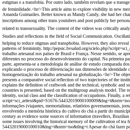
estigmas e a transfobia. Por outro lado, também revelam que a transg
de feminilidade.<hr/>This article aims to explore visibility in new m
Amanda Guimarães. Better known as Mandy Candy, she had her channel /
inscriptions among other trans youtubers and post publicly her person
related to transsexuality. The content of the videos was critically ana
Studies and reflections in the field of Social Communication. Oscillat
helping to reduce stigmas and transphobia. However, they also reveal 
patterns of femininity.
http://pepsic.bvsalud.org/scielo.php?script
trabalho artesanal nos países de Brasil e França. Nesse sentido, se apr
diferentes no processo do desenvolvimento do capital. Na primeira par
parte, apresenta-se a metodologia de análise de estudo comparada dos 
explicando o processo de diferenciação nas dimensões de identidade cul
homogeneização do trabalho artesanal na globalização.<hr/>The objective 
presents a comparative social reflection of two trajectories of the instit
explains the definition of craftwork and the technical, symbolic and so
countries is presented, based on the multigroup analysis model. The res
identity, social class and the classification of occupations. Finally, a
script=sci_arttext&pid=S1676-54432019000100009&lng=t&nrm=iso
informações (viajantes, memorialistas, relatórios governamentais, jorn
envolvendo a memória histórica do cultivo do chá a partir do municíp
century as evidence some sources of information (travellers, Brazilian 
some issues involving the historical memory of the cultivation of tea f
54432019000100010&lng=t&nrm=iso&tlng=t
Apesar do chá fazer pa