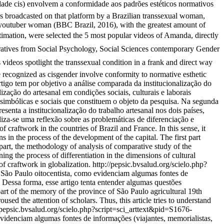
dade cis) envolvem a conformidade aos padrões estéticos normativos
ves broadcasted on that platform by a Brazilian transsexual woman,
l youtuber woman (BBC Brazil, 2016), with the greatest amount of
timation, were selected the 5 most popular videos of Amanda, directly
 narratives from Social Psychology, Social Sciences contemporary Gender
videos spotlight the transsexual condition in a frank and direct way
e recognized as cisgender involve conformity to normative esthetic
tigo tem por objetivo a análise comparada da institucionalização do
ização do artesanal em condições sociais, culturais e laborais
, simbólicas e sociais que constituem o objeto da pesquisa. Na segunda
enta a institucionalização do trabalho artesanal nos dois países,
aliza-se uma reflexão sobre as problemáticas de diferenciação e
f craftwork in the countries of Brazil and France. In this sense, it
ons in the process of the development of the capital. The first part
d part, the methodology of analysis of comparative study of the
ing the process of differentiation in the dimensions of cultural
of craftwork in globalization.
http://pepsic.bvsalud.org/scielo.php?
 São Paulo oitocentista, como evidenciam algumas fontes de
s. Dessa forma, esse artigo tenta entender algumas questões
art of the memory of the province of São Paulo agricultural 19th
sed the attention of scholars. Thus, this article tries to understand
/pepsic.bvsalud.org/scielo.php?script=sci_arttext&pid=S1676-
evidenciam algumas fontes de informações (viajantes, memorialistas,