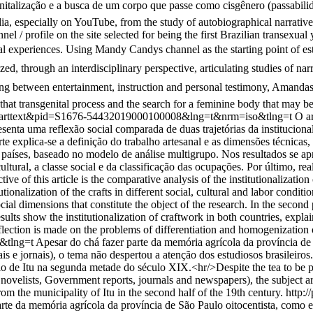
enitalização e a busca de um corpo que passe como cisgênero (passabili
edia, especially on YouTube, from the study of autobiographical narrati
 profile on the site selected for being the first Brazilian transexua
al experiences. Using Mandy Candys channel as the starting point of es
lyzed, through an interdisciplinary perspective, articulating studies of
ing between entertainment, instruction and personal testimony, Amandas 
that transgenital process and the search for a feminine body that may b
=sci_arttext&pid=S1676-54432019000100008&lng=t&nrm=iso&tlng=t
O ar
esenta uma reflexão social comparada de duas trajetórias da institucional
te explica-se a definição do trabalho artesanal e as dimensões técnicas
países, baseado no modelo de análise multigrupo. Nos resultados se apres
tural, a classe social e da classificação das ocupações. Por último, re
of this article is the comparative analysis of the institutionalization o
utionalization of the crafts in different social, cultural and labor conditi
cial dimensions that constitute the object of the research. In the secon
ults show the institutionalization of craftwork in both countries, explain
 reflection is made on the problems of differentiation and homogenization 
&tlng=t
Apesar do chá fazer parte da memória agrícola da província de
ais e jornais), o tema não despertou a atenção dos estudiosos brasileiro
io de Itu na segunda metade do século XIX.<hr/>Despite the tea to be p
novelists, Government reports, journals and newspapers), the subject arou
rom the municipality of Itu in the second half of the 19th century.
http:/
rte da memória agrícola da província de São Paulo oitocentista, como 