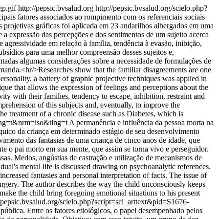
gp.gif
http://pepsic.bvsalud.org
http://pepsic.bvsalud.org/scielo.php?
ipais fatores associados ao rompimento com os referenciais sociais
cas projetivas gráficas foi aplicada em 23 andarilhos albergados em uma
e a expressão das percepções e dos sentimentos de um sujeito acerca
 agressividade em relação à família, tendência à evasão, inibição,
subsídios para uma melhor compreensão desses sujeitos e,
entadas algumas considerações sobre a necessidade de formulações de
manda.<hr/>Researches show that the familiar disagreements are one
personality, a battery of graphic projective techniques was applied in
ique that allows the expression of feelings and perceptions about the
ty with their families, tendency to escape, inhibition, restraint and
omprehension of this subjects and, eventually, to improve the
 the treatment of a chronic disease such as Diabetes, which is
&lng=t&nrm=iso&tlng=t
A permanência e influência da pessoa morta na
psíquico da criança em determinado estágio de seu desenvolvimento
lvimento das fantasias de uma criança de cinco anos de idade, que
te o pai morto em sua mente, que assim se torna vivo e perseguidor.
ssas. Medos, angústias de castração e utilização de mecanismos de
ual's mental life is discussed drawing on psychoanalytic references.
increased fantasies and personal interpretation of facts. The issue of
surgery. The author describes the way the child unconsciously keeps
make the child bring foregoing emotional situations to his present
//pepsic.bvsalud.org/scielo.php?script=sci_arttext&pid=S1676-
pública. Entre os fatores etiológicos, o papel desempenhado pelos