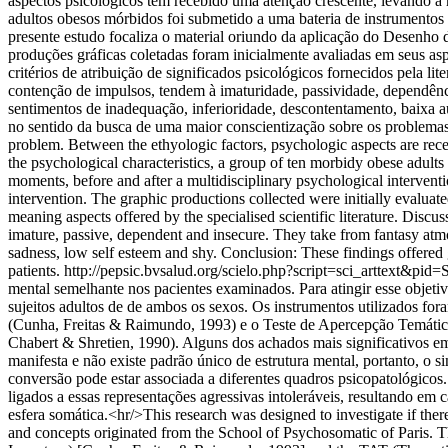
aspectos psicológicos têm recebido uma atenção crescente, levando à
adultos obesos mórbidos foi submetido a uma bateria de instrumentos d
presente estudo focaliza o material oriundo da aplicação do Desenho 
produções gráficas coletadas foram inicialmente avaliadas em seus asp
critérios de atribuição de significados psicológicos fornecidos pela li
contenção de impulsos, tendem à imaturidade, passividade, dependên
sentimentos de inadequação, inferioridade, descontentamento, baixa a
no sentido da busca de uma maior conscientização sobre os problemas 
problem. Between the ethyologic factors, psychologic aspects are rece
the psychological characteristics, a group of ten morbidy obese adult
moments, before and after a multidisciplinary psychological interven
intervention. The graphic productions collected were initially evaluate
meaning aspects offered by the specialised scientific literature. Discus
imature, passive, dependent and insecure. They take from fantasy atmos
sadness, low self esteem and shy. Conclusion: These findings offered 
patients.
http://pepsic.bvsalud.org/scielo.php?script=sci_arttext
mental semelhante nos pacientes examinados. Para atingir esse objetiv
sujeitos adultos de de ambos os sexos. Os instrumentos utilizados 
(Cunha, Freitas & Raimundo, 1993) e o Teste de Apercepção Temático 
Chabert & Shretien, 1990). Alguns dos achados mais significativos em
manifesta e não existe padrão único de estrutura mental, portanto, o 
conversão pode estar associada a diferentes quadros psicopatológicos
ligados a essas representações agressivas intoleráveis, resultando em c
esfera somática.<hr/>This research was designed to investigate if ther
and concepts originated from the School of Psychosomatic of Paris.