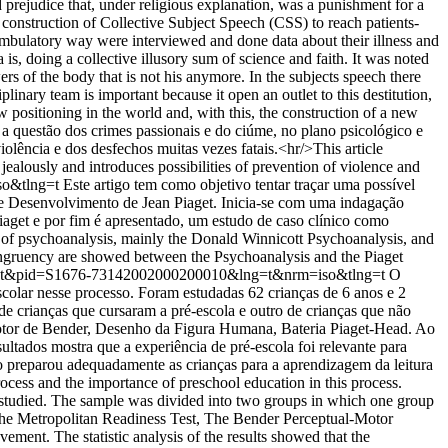
d prejudice that, under religious explanation, was a punishment for a
e construction of Collective Subject Speech (CSS) to reach patients-
an ambulatory way were interviewed and done data about their illness and
is, doing a collective illusory sum of science and faith. It was noted
ers of the body that is not his anymore. In the subjects speech there
inary team is important because it open an outlet to this destitution,
positioning in the world and, with this, the construction of a new
e a questão dos crimes passionais e do ciúme, no plano psicológico e
iolência e dos desfechos muitas vezes fatais.<hr/>This article
 jealously and introduces possibilities of prevention of violence and
iso&tlng=t
Este artigo tem como objetivo tentar traçar uma possível
 de Desenvolvimento de Jean Piaget. Inicia-se com uma indagação
Piaget e por fim é apresentado, um estudo de caso clínico como
n of psychoanalysis, mainly the Donald Winnicott Psychoanalysis, and
 congruency are showed between the Psychoanalysis and the Piaget
_arttext&pid=S1676-73142002000200010&lng=t&nrm=iso&tlng=t
O
scolar nesse processo. Foram estudadas 62 crianças de 6 anos e 2
e crianças que cursaram a pré-escola e outro de crianças que não
somotor de Bender, Desenho da Figura Humana, Bateria Piaget-Head. Ao
esultados mostra que a experiência de pré-escola foi relevante para
o preparou adequadamente as crianças para a aprendizagem da leitura
rocess and the importance of preschool education in this process.
 studied. The sample was divided into two groups in which one group
, the Metropolitan Readiness Test, The Bender Perceptual-Motor
ment. The statistic analysis of the results showed that the