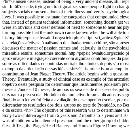
<hr/>Hansen disease, instead of being a very ancient disease, still re
sin. In 60'decade, trying not to stigmatize, some people fight to chan
subjects socials representations of their illness and verify psychologi
lives. It was possible to estimate the categories that compounded eleve
that, instead of patient technical information, something doesn't get w
were an obvious and clear demand of need to someone to hear his psychol
turning possible that the unknown came known when he will able to nom
history.
http://pepsic.bvsalud.org/scielo.php?script=sci_arttext&
das relações afetivas. Analisando detalhadamente o ciúme, são apresent
discusses the matter of passion crimes and jealously, in the psychologi
miserable results, sometimes mortal.
http://pepsic.bvsalud.org/scie
aproximação e integração coerente com algumas contribuições da psic
sobre as dificuldades encontradas no trabalho clínico; depois são mos
exemplo da articulação dessas idéias.<hr/>This article is an attempt
contribution of Jean Piaget Theory. The article begins with a questio
Theory. Eventually, a study of clinical case as example of the articulat
objetivo desta pesquisa foi determinar que instrumentos poderiam pred
meses a 7anos e 10 meses, de ambos os sexos e de duas escolas públic
cursaram a pré-escola. No início do ano letivo foram aplicados os se
final do ano letivo foi feita a avaliação do desempenho escolar, por me
diferenciar os resultados dos dois grupos no teste de Prontidão, no
e da escrita.<hr/>The objective of this research was to determinate wh
Sixty-two children aged from 6 years and 2 months to 7 years and 10
was of children who attended preschool and the other group of childr
Gestalt Test, the Piaget-Head Battery and Human Figure Drawing were a