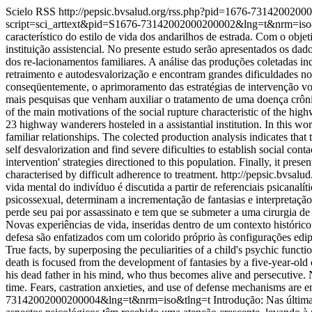
Scielo RSS
http://pepsic.bvsalud.org/rss.php?pid=1676-731420020
script=sci_arttext&pid=S1676-73142002000200002&lng=t&nrm=is
característico do estilo de vida dos andarilhos de estrada. Com o obje
instituição assistencial. No presente estudo serão apresentados os d
dos re-lacionamentos familiares. A análise das produções coletadas in
retraimento e autodesvalorização e encontram grandes dificuldades no
conseqüentemente, o aprimoramento das estratégias de intervenção vo
mais pesquisas que venham auxiliar o tratamento de uma doença crôni
of the main motivations of the social rupture characteristic of the high
23 highway wanderers hosteled in a assistantial institution. In this w
familiar relationships. The colected production analysis indicates that 
self desvalorization and find severe dificulties to establish social con
intervention' strategies directioned to this population. Finally, it pre
characterised by difficult adherence to treatment.
http://pepsic.bvsa
vida mental do indivíduo é discutida a partir de referenciais psicana
psicossexual, determinam a incrementação de fantasias e interpretação
perde seu pai por assassinato e tem que se submeter a uma cirurgia d
Novas experiências de vida, inseridas dentro de um contexto históric
defesa são enfatizados com um colorido próprio às configurações edip
True facts, by superposing the peculiarities of a child's psychic funct
death is focused from the development of fantasies by a five-year-old
his dead father in his mind, who thus becomes alive and persecutive. N
time. Fears, castration anxieties, and use of defense mechanisms are 
73142002000200004&lng=t&nrm=iso&tlng=t
Introdução: Nas última