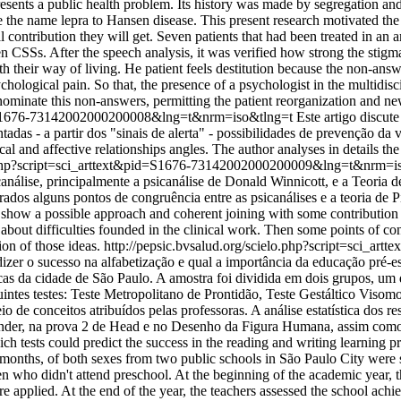
presents a public health problem. Its history was made by segregation an
ge the name lepra to Hansen disease. This present research motivated th
cal contribution they will get. Seven patients that had been treated in 
n CSSs. After the speech analysis, it was verified how strong the stigma 
ith their way of living. He patient feels destitution because the non-answ
ogical pain. So that, the presence of a psychologist in the multidiscipl
inate this non-answers, permitting the patient reorganization and new 
pid=S1676-73142002000200008&lng=t&nrm=iso&tlng=t
Este artigo discut
adas - a partir dos "sinais de alerta" - possibilidades de prevenção da v
cal and affective relationships angles. The author analyses in details the
lo.php?script=sci_arttext&pid=S1676-73142002000200009&lng=t&nrm=
análise, principalmente a psicanálise de Donald Winnicott, e a Teoria
trados alguns pontos de congruência entre as psicanálises e a teoria de 
 to show a possible approach and coherent joining with some contributio
n about difficulties founded in the clinical work. Then some points of
ion of those ideas.
http://pepsic.bvsalud.org/scielo.php?script=sci
izer o sucesso na alfabetização e qual a importância da educação pré-e
as da cidade de São Paulo. A amostra foi dividida em dois grupos, um d
guintes testes: Teste Metropolitano de Prontidão, Teste Gestáltico Vi
io de conceitos atribuídos pelas professoras. A análise estatística dos r
 Bender, na prova 2 de Head e no Desenho da Figura Humana, assim com
ich tests could predict the success in the reading and writing learning p
 months, of both sexes from two public schools in São Paulo City were
en who didn't attend preschool. At the beginning of the academic year
pplied. At the end of the year, the teachers assessed the school achieve