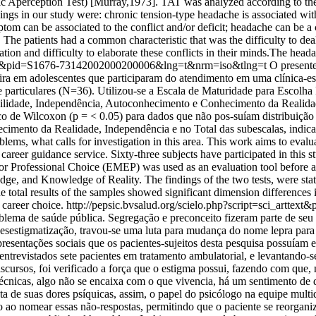
 Aperception Test) [Murray,1973]. TAT was analyzed according to the
dings in our study were: chronic tension-type headache is associated wi
symptom can be associated to the conflict and/or deficit; headache can 
The patients had a common characteristic that was the difficulty to dea
ration and difficulty to elaborate these conflicts in their minds.The hea
arttext&pid=S1676-73142002000200006&lng=t&nrm=iso&tlng=t
O presente
ira em adolescentes que participaram do atendimento em uma clínica-es
e particulares (N=36). Utilizou-se a Escala de Maturidade para Escolh
bilidade, Independência, Autoconhecimento e Conhecimento da Realidad
rico de Wilcoxon (p = < 0.05) para dados que não pos-suíam distribuição
imento da Realidade, Independência e no Total das subescalas, indican
oblems, what calls for investigation in this area. This work aims to eval
 a career guidance service. Sixty-three subjects have participated in thi
r Professional Choice (EMEP) was used as an evaluation tool before and
ge, and Knowledge of Reality. The findings of the two tests, were stat
 The total results of the samples showed significant dimension differenc
 career choice.
http://pepsic.bvsalud.org/scielo.php?script=sci_art
lema de saúde pública. Segregação e preconceito fizeram parte de seu h
esestigmatização, travou-se uma luta para mudança do nome lepra para 
resentações sociais que os pacientes-sujeitos desta pesquisa possuíam 
revistados sete pacientes em tratamento ambulatorial, e levantando-se d
ursos, foi verificado a força que o estigma possui, fazendo com que, no
técnicas, algo não se encaixa com o que vivencia, há um sentimento de 
ta de suas dores psíquicas, assim, o papel do psicólogo na equipe mult
 ao nomear essas não-respostas, permitindo que o paciente se reorganiz