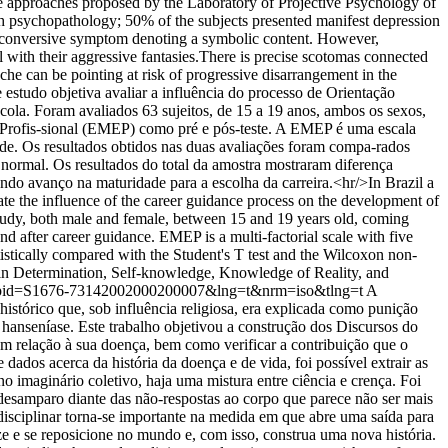
 approaches proposed by the Laboratory of Projective Psychology of
th psychopathology; 50% of the subjects presented manifest depression
be a conversive symptom denoting a symbolic content. However,
l with their aggressive fantasies.There is precise scotomas connected
dache can be pointing at risk of progressive disarrangement in the
 estudo objetiva avaliar a influência do processo de Orientação
cola. Foram avaliados 63 sujeitos, de 15 a 19 anos, ambos os sexos,
a Profis-sional (EMEP) como pré e pós-teste. A EMEP é uma escala
e. Os resultados obtidos nas duas avaliações foram compa-rados
 normal. Os resultados do total da amostra mostraram diferença
do avanço na maturidade para a escolha da carreira.<hr/>In Brazil a
uate the influence of the career guidance process on the development of
s study, both male and female, between 15 and 19 years old, coming
 after career guidance. EMEP is a multi-factorial scale with five
istically compared with the Student's T test and the Wilcoxon non-
es in Determination, Self-knowledge, Knowledge of Reality, and
text&pid=S1676-73142002000200007&lng=t&nrm=iso&tlng=t
A
istórico que, sob influência religiosa, era explicada como punição
hanseníase. Este trabalho objetivou a construção dos Discursos do
em relação à sua doença, bem como verificar a contribuição que o
ados acerca da história da doença e de vida, foi possível extrair as
 imaginário coletivo, haja uma mistura entre ciência e crença. Foi
desamparo diante das não-respostas ao corpo que parece não ser mais
idisciplinar torna-se importante na medida em que abre uma saída para
e e se reposicione no mundo e, com isso, construa uma nova história.