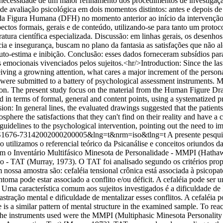
 necessidade de um maior refinamento dos procedimentos de investigaçã
e avaliação psicológica em dois momentos distintos: antes e depois de 
da Figura Humana (DFH) no momento anterior ao início da intervenção e
ectos formais, gerais e de conteúdo, utilizando-se para tanto um protoc
teratura científica especializada. Discussão: em linhas gerais, os desenh
cia e insegurança, buscam no plano da fantasia as satisfações que nã
uto-estima e inibição. Conclusão: esses dados forneceram subsídios pa
emocionais vivenciados pelos sujeitos.<hr/>Introduction: Since the last
iving a growning attention, what cares a major increment of the persona
s were submitted to a battery of psychological assessment instruments. 
tion. The present study focus on the material from the Human Figure D
d in terms of formal, general and content points, using a systematized pr
sion: In general lines, the evaluated drawings suggested that the patient
phere the satisfactions that they can't find on their reality and have a
guidelines to the psychological intervention, pointing out the need to 
&pid=S1676-73142002000200005&lng=t&nrm=iso&tlng=t
A presente pesqui
o utilizamos o referencial teórico da Psicanálise e conceitos oriundos 
foram o Inventário Multifásico Minesota de Personalidade - MMPI (Hat
- TAT (Murray, 1973). O TAT foi analisado segundo os critérios propos
 nossa amostra são: cefaléia tensional crônica está associada à psicop
sintoma pode estar associado a conflito e/ou déficit. A cefaléia pode s
. Uma característica comum aos sujeitos investigados é a dificuldade d
astração mental e dificuldade de mentalizar esses conflitos. A cefaléia 
e is a similar pattern of mental structure in the examined sample. To rea
 The instruments used were the MMPI (Multiphasic Minesota Personali