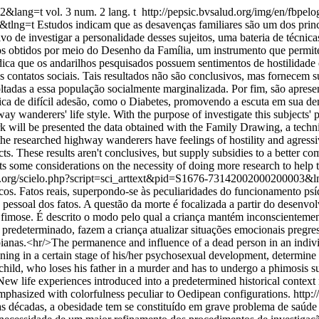
002&lang=t
vol. 3 num. 2 lang. t
http://pepsic.bvsalud.org/img/en/fbpelo
o&tlng=t
Estudos indicam que as desavenças familiares são um dos princ
tivo de investigar a personalidade desses sujeitos, uma bateria de técni
ados obtidos por meio do Desenho da Família, um instrumento que permit
dica que os andarilhos pesquisados possuem sentimentos de hostilidade e
s contatos sociais. Tais resultados não são conclusivos, mas fornecem 
ltadas a essa população socialmente marginalizada. Por fim, são apres
ca de difícil adesão, como o Diabetes, promovendo a escuta em sua de
way wanderers' life style. With the purpose of investigate this subjects' 
ork will be presented the data obtained with the Family Drawing, a techn
the researched highway wanderers have feelings of hostility and agressivi
tacts. These results aren't conclusives, but supply subsidies to a better c
sents some considerations on the necessity of doing more research to help
lud.org/scielo.php?script=sci_arttext&pid=S1676-73142002000200003
líticos. Fatos reais, superpondo-se às peculiaridades do funcionamento 
 pessoal dos fatos. A questão da morte é focalizada a partir do desenvo
e fimose. É descrito o modo pelo qual a criança mantém inconscientemen
o predeterminado, fazem a criança atualizar situações emocionais pregre
ianas.<hr/>The permanence and influence of a dead person in an individ
ioning in a certain stage of his/her psychosexual development, determine 
 child, who loses his father in a murder and has to undergo a phimosis 
ew life experiences introduced into a predetermined historical context 
emphasized with colorfulness peculiar to Oedipean configurations.
http:
s décadas, a obesidade tem se constituído em grave problema de saúde 