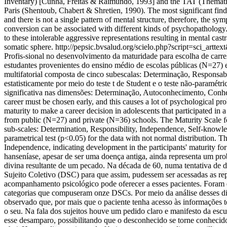
Inventary) [Cunha, Freitas & Raimundo, 1993] and the TAT (Thematic
Paris (Shentoub, Chabert & Shretien, 1990). The most significant fin
and there is not a single pattern of mental structure, therefore, the 
conversion can be associated with different kinds of psychopathology. 
to these intolerable aggressive representations resulting in mental cast
somatic sphere.
http://pepsic.bvsalud.org/scielo.php?script=sci_
Profis-sional no desenvolvimento da maturidade para escolha de carre
estudantes provenientes do ensino médio de escolas públicas (N=27) 
multifatorial composta de cinco subescalas: Determinação, Responsa
estatisticamente por meio do teste t de Student e o teste não-paramét
significativa nas dimensões: Determinação, Autoconhecimento, Conhec
career must be chosen early, and this causes a lot of psychological pr
maturity to make a career decision in adolescents that participated in
from public (N=27) and private (N=36) schools. The Maturity Scale fo
sub-scales: Determination, Responsibility, Independence, Self-knowled
parametrical test (p<0.05) for the data with not normal distribution.
Independence, indicating development in the participants' maturity for
hanseníase, apesar de ser uma doença antiga, ainda representa um prob
divina resultante de um pecado. Na década de 60, numa tentativa de d
Sujeito Coletivo (DSC) para que assim, pudessem ser acessadas as rep
acompanhamento psicológico pode oferecer a esses pacientes. Foram ent
categorias que compuseram onze DSCs. Por meio da análise desses disc
observado que, por mais que o paciente tenha acesso às informações 
o seu. Na fala dos sujeitos houve um pedido claro e manifesto da escu
esse desamparo, possibilitando que o desconhecido se torne conhecido