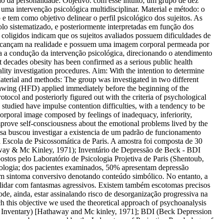
o da personalidade. Objetivo: com esse intuito, um grupo de dez
uma intervenção psicológica multidisciplinar. Material e método: o
 tem como objetivo delinear o perfil psicológico dos sujeitos. As
olo sistematizado, e posteriormente interpretadas em função dos
os coligidos indicam que os sujeitos avaliados possuem dificuldades de
o alcançam na realidade e possuem uma imagem corporal permeada por
ra a condução da intervenção psicológica, direcionando o atendimento
 decades obesity has been confirmed as a serious public health
lity investigation procedures. Aim: With the intention to determine
Material and methods: The group was investigated in two different
rawing (HFD) applied immediately before the beginning of the
otocol and posteriorly figured out with the criteria of psychological
s studied have impulse contention difficulties, with a tendency to be
 corporal image composed by feelings of inadequacy, inferiority,
improve self-consciousness about the emotional problems lived by the
sa buscou investigar a existencia de um padrão de funcionamento
da Escola de Psicossomática de Paris. A amostra foi composta de 30
haway & Mc Kinley, 1971); Inventário de Depressão de Beck - BDI
tos pelo Laboratório de Psicologia Projetiva de Paris (Shentoub,
atologia; dos pacientes examinados, 50% apresentam depressão
er um sintoma conversivo denotando conteúdo simbólico. No entanto, a
e lidar com fantasmas agressivos. Existem também escotomas precisos
pode, ainda, estar assinalando risco de desorganização progressiva na
ch this objective we used the theoretical approach of psychoanalysis
ty Inventary) [Hathaway and Mc kinley, 1971]; BDI (Beck Depression