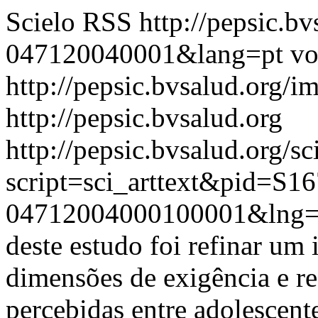
Scielo RSS
http://pepsic.b
047120040001&lang=pt
vo
http://pepsic.bvsalud.org/i
http://pepsic.bvsalud.org
http://pepsic.bvsalud.org/sc
script=sci_arttext&pid=S16
04712004000100001&lng=
deste estudo foi refinar um
dimensões de exigência e re
percebidas entre adolescente