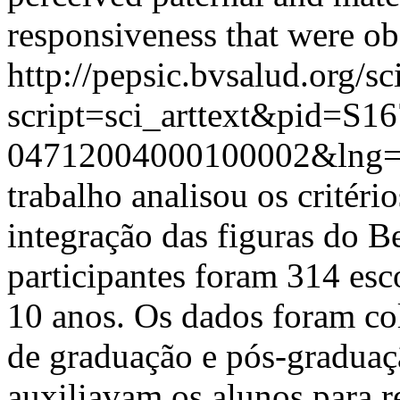
responsiveness that were ob
http://pepsic.bvsalud.org/sc
script=sci_arttext&pid=S16
04712004000100002&lng=
trabalho analisou os critéri
integração das figuras do B
participantes foram 314 esc
10 anos. Os dados foram col
de graduação e pós-graduaç
auxiliavam os alunos para re