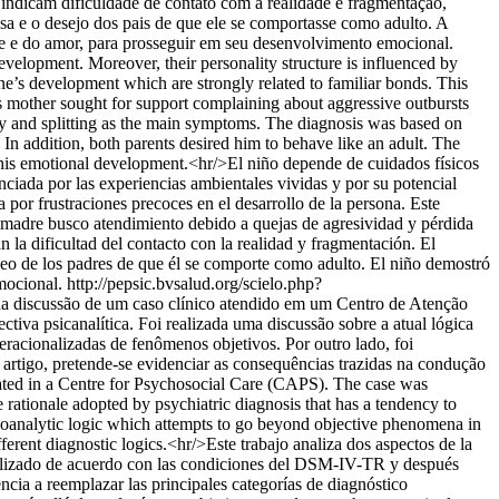
indicam dificuldade de contato com a realidade e fragmentação,
sa e o desejo dos pais de que ele se comportasse como adulto. A
de e do amor, para prosseguir em seu desenvolvimento emocional.
evelopment. Moreover, their personality structure is influenced by
one’s development which are strongly related to familiar bonds. This
His mother sought for support complaining about aggressive outbursts
lity and splitting as the main symptoms. The diagnosis was based on
 In addition, both parents desired him to behave like an adult. The
e his emotional development.<hr/>El niño depende de cuidados físicos
enciada por las experiencias ambientales vividas y por su potencial
a por frustraciones precoces en el desarrollo de la persona. Este
Su madre busco atendimiento debido a quejas de agresividad y pérdida
 la dificultad del contacto con la realidad y fragmentación. El
deseo de los padres de que él se comporte como adulto. El niño demostró
mocional.
http://pepsic.bvsalud.org/scielo.php?
ir da discussão de um caso clínico atendido em um Centro de Atenção
va psicanalítica. Foi realizada uma discussão sobre a atual lógica
peracionalizadas de fenômenos objetivos. Por outro lado, foi
te artigo, pretende-se evidenciar as consequências trazidas na condução
reated in a Centre for Psychosocial Care (CAPS). The case was
rationale adopted by psychiatric diagnosis that has a tendency to
choanalytic logic which attempts to go beyond objective phenomena in
ferent diagnostic logics.<hr/>Este trabajo analiza dos aspectos de la
analizado de acuerdo con las condiciones del DSM-IV-TR y después
ncia a reemplazar las principales categorías de diagnóstico