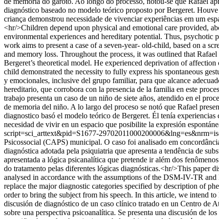
de memória do garoto. Ao longo do processo, notou-se que Rafael apr
diagnóstico baseado no modelo teórico proposto por Bergeret. Houve v
criança demonstrou necessidade de vivenciar experiências em um espa
<hr/>Children depend upon physical and emotional care provided, above
environmental experiences and hereditary potential. Thus, psychotic pe
work aims to present a case of a seven-year- old-child, based on a scr
and memory loss. Throughout the process, it was outlined that Rafael h
Bergeret’s theoretical model. He experienced deprivation of affection o
child demonstrated the necessity to fully express his spontaneous ges
y emocionales, inclusive del grupo familiar, para que alcance adecuado
hereditario, que corrobora con la presencia de la familia en este proces
trabajo presenta un caso de un niño de siete años, atendido en el proc
de memoria del niño. A lo largo del proceso se notó que Rafael present
diagnostico basó el modelo teórico de Bergeret. Él tenía experiencias 
necesidad de vivir en un espacio que posibilite la expresión espontán
script=sci_arttext&pid=S1677-29702011000200006&lng=es&nrm=i
Psicossocial (CAPS) municipal. O caso foi analisado em concordância
diagnóstica adotada pela psiquiatria que apresenta a tendência de subs
apresentada a lógica psicanalítica que pretende ir além dos fenômenos 
do tratamento pelas diferentes lógicas diagnósticas.<hr/>This paper d
analysed in accordance with the assumptions of the DSM-IV-TR and lat
replace the major diagnostic categories specified by description of 
order to bring the subject from his speech. In this article, we intend 
discusión de diagnóstico de un caso clínico tratado en un Centro de
sobre una perspectiva psicoanalítica. Se presenta una discusión de los