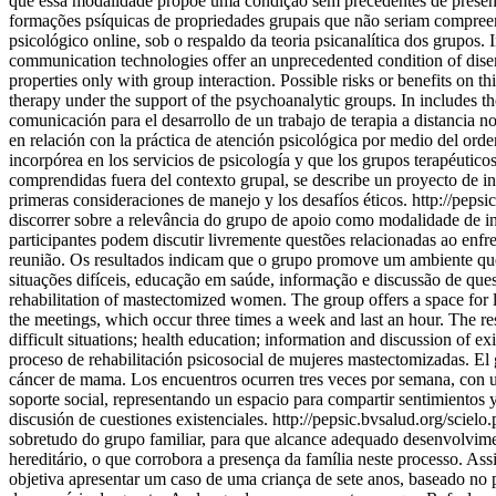
que essa modalidade propõe uma condição sem precedentes de presença
formações psíquicas de propriedades grupais que não seriam compreend
psicológico online, sob o respaldo da teoria psicanalítica dos grupos.
communication technologies offer an unprecedented condition of disem
properties only with group interaction. Possible risks or benefits on t
therapy under the support of the psychoanalytic groups. In includes t
comunicación para el desarrollo de un trabajo de terapia a distancia 
en relación con la práctica de atención psicológica por medio del orde
incorpórea en los servicios de psicología y que los grupos terapéutic
comprendidas fuera del contexto grupal, se describe un proyecto de inve
primeras consideraciones de manejo y los desafíos éticos.
http://pep
discorrer sobre a relevância do grupo de apoio como modalidade de in
participantes podem discutir livremente questões relacionadas ao en
reunião. Os resultados indicam que o grupo promove um ambiente que
situações difíceis, educação em saúde, informação e discussão de quest
rehabilitation of mastectomized women. The group offers a space for lis
the meetings, which occur three times a week and last an hour. The res
difficult situations; health education; information and discussion of 
proceso de rehabilitación psicosocial de mujeres mastectomizadas. El g
cáncer de mama. Los encuentros ocurren tres veces por semana, con u
soporte social, representando un espacio para compartir sentimientos y
discusión de cuestiones existenciales.
http://pepsic.bvsalud.org/sci
sobretudo do grupo familiar, para que alcance adequado desenvolviment
hereditário, o que corrobora a presença da família neste processo. Ass
objetiva apresentar um caso de uma criança de sete anos, baseado no