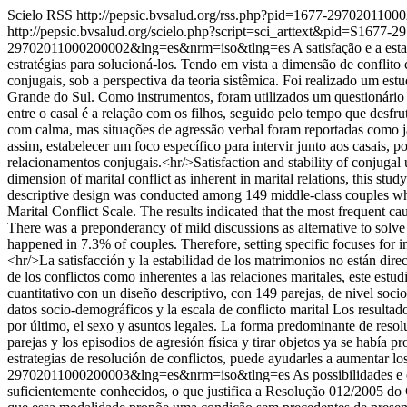
Scielo RSS
http://pepsic.bvsalud.org/rss.php?pid=1677-297020110
http://pepsic.bvsalud.org/scielo.php?script=sci_arttext&pid=S16
29702011000200002&lng=es&nrm=iso&tlng=es
A satisfação e a es
estratégias para solucioná-los. Tendo em vista a dimensão de conflito
conjugais, sob a perspectiva da teoria sistêmica. Foi realizado um est
Grande do Sul. Como instrumentos, foram utilizados um questionário
entre o casal é a relação com os filhos, seguido pelo tempo que desfru
com calma, mas situações de agressão verbal foram reportadas como j
assim, estabelecer um foco específico para intervir junto aos casais,
relacionamentos conjugais.<hr/>Satisfaction and stability of conjugal u
dimension of marital conflict as inherent in marital relations, this stud
descriptive design was conducted among 149 middle-class couples who
Marital Conflict Scale. The results indicated that the most frequent ca
There was a preponderancy of mild discussions as alternative to solve
happened in 7.3% of couples. Therefore, setting specific focuses for int
<hr/>La satisfacción y la estabilidad de los matrimonios no están dire
de los conflictos como inherentes a las relaciones maritales, este estud
cuantitativo con un diseño descriptivo, con 149 parejas, de nivel soci
datos socio-demográficos y la escala de conflicto marital Los resultado
por último, el sexo y asuntos legales. La forma predominante de resol
parejas y los episodios de agresión física y tirar objetos ya se había p
estrategias de resolución de conflictos, puede ayudarles a aumentar los
29702011000200003&lng=es&nrm=iso&tlng=es
As possibilidades e
suficientemente conhecidos, o que justifica a Resolução 012/2005 do