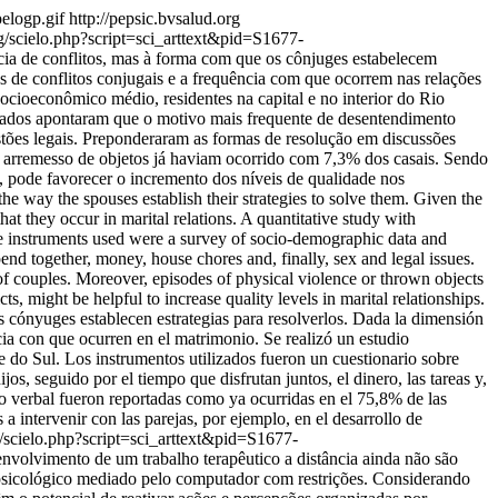
pelogp.gif
http://pepsic.bvsalud.org
rg/scielo.php?script=sci_arttext&pid=S1677-
ncia de conflitos, mas à forma com que os cônjuges estabelecem
os de conflitos conjugais e a frequência com que ocorrem nas relações
socioeconômico médio, residentes na capital e no interior do Rio
ltados apontaram que o motivo mais frequente de desentendimento
uestões legais. Preponderaram as formas de resolução em discussões
u arremesso de objetos já haviam ocorrido com 7,3% dos casais. Sendo
s, pode favorecer o incremento dos níveis de qualidade nos
the way the spouses establish their strategies to solve them. Given the
that they occur in marital relations. A quantitative study with
e instruments used were a survey of socio-demographic data and
pend together, money, house chores and, finally, sex and legal issues.
 of couples. Moreover, episodes of physical violence or thrown objects
s, might be helpful to increase quality levels in marital relationships.
os cónyuges establecen estrategias para resolverlos. Dada la dimensión
encia con que ocurren en el matrimonio. Se realizó un estudio
e do Sul. Los instrumentos utilizados fueron un cuestionario sobre
os, seguido por el tiempo que disfrutan juntos, el dinero, las tareas y,
so verbal fueron reportadas como ya ocurridas en el 75,8% de las
 a intervenir con las parejas, por ejemplo, en el desarrollo de
g/scielo.php?script=sci_arttext&pid=S1677-
nvolvimento de um trabalho terapêutico a distância ainda não são
 psicológico mediado pelo computador com restrições. Considerando