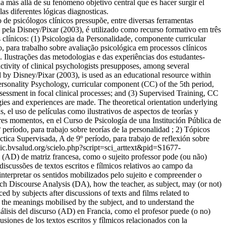
cia más allá de su fenómeno objetivo central que es hacer surgir el
as diferentes lógicas diagnosticas.
 de psicólogos clínicos pressupõe, entre diversas ferramentas
 pela Disney/Pixar (2003), é utilizado como recurso formativo em três
línicos: (1) Psicologia da Personalidade, componente curricular
, para trabalho sobre avaliação psicológica em processos clínicos
. Ilustrações das metodologias e das experiências dos estudantes-
activity of clinical psychologists presupposes, among several
ed by Disney/Pixar (2003), is used as an educational resource within
ersonality Psychology, curricular component (CC) of the 5th period,
sessment in focal clinical processes; and (3) Supervised Training, CC
ogies and experiences are made. The theoretical orientation underlying
, el uso de películas como ilustrativos de aspectos de teorías y
res momentos, en el Curso de Psicología de una Institución Pública de
período, para trabajo sobre teorías de la personalidad ; 2) Tópicos
ctica Supervisada, A de 9º período, para trabajo de reflexión sobre
sic.bvsalud.org/scielo.php?script=sci_arttext&pid=S1677-
o (AD) de matriz francesa, como o sujeito professor pode (ou não)
discussões de textos escritos e fílmicos relativos ao campo da
interpretar os sentidos mobilizados pelo sujeito e compreender o
h Discourse Analysis (DA), how the teacher, as subject, may (or not)
d by subjects after discussions of texts and films related to
t the meanings mobilised by the subject, and to understand the
álisis del discurso (AD) en Francia, como el profesor puede (o no)
siones de los textos escritos y fílmicos relacionados con la