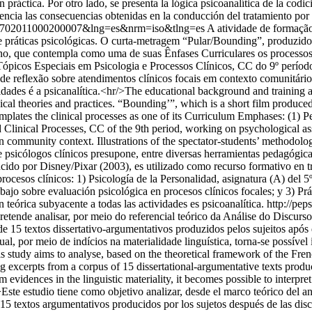
 práctica. Por otro lado, se presenta la lógica psicoanalítica de la codi
encia las consecuencias obtenidas en la conducción del tratamiento por l
77-29702011000200007&lng=es&nrm=iso&tlng=es
A atividade de formação
 e práticas psicológicas. O curta-metragem “Pular/Bounding”, produzido
o, que contempla como uma de suas Ênfases Curriculares os processos c
 Tópicos Especiais em Psicologia e Processos Clínicos, CC do 9º período
 de reflexão sobre atendimentos clínicos focais em contexto comunitário
ividades é a psicanalítica.<hr/>The educational background and training 
ogical theories and practices. “Bounding’”, which is a short film produc
mplates the clinical processes as one of its Curriculum Emphases: (1) P
 Clinical Processes, CC of the 9th period, working on psychological as
 in community context. Illustrations of the spectator-students’ methodol
e psicólogos clínicos presupone, entre diversas herramientas pedagógicas
cido por Disney/Pixar (2003), es utilizado como recurso formativo en t
esos clínicos: 1) Psicología de la Personalidad, asignatura (A) del 5º 
abajo sobre evaluación psicológica en procesos clínicos focales; y 3) Prá
 teórica subyacente a todas las actividades es psicoanalítica.
http://pep
retende analisar, por meio do referencial teórico da Análise do Discurs
de 15 textos dissertativo-argumentativos produzidos pelos sujeitos após 
 por meio de indícios na materialidade linguística, torna-se possível 
study aims to analyse, based on the theoretical framework of the Frenc
 excerpts from a corpus of 15 dissertational-argumentative texts produce
 evidences in the linguistic materiality, it becomes possible to interpre
ste estudio tiene como objetivo analizar, desde el marco teórico del an
15 textos argumentativos producidos por los sujetos después de las discu