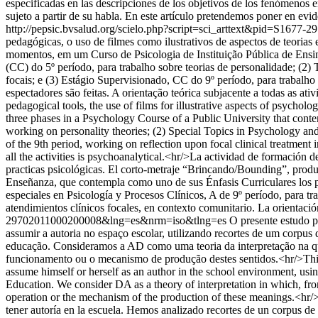
especificadas en las descripciones de los objetivos de los fenómenos en
sujeto a partir de su habla. En este artículo pretendemos poner en evid
http://pepsic.bvsalud.org/scielo.php?script=sci_arttext&pid=S16
pedagógicas, o uso de filmes como ilustrativos de aspectos de teorias
momentos, em um Curso de Psicologia de Instituição Pública de Ensin
(CC) do 5º período, para trabalho sobre teorias de personalidade; (2)
focais; e (3) Estágio Supervisionado, CC do 9º período, para trabalho
espectadores são feitas. A orientação teórica subjacente a todas as at
pedagogical tools, the use of films for illustrative aspects of psychol
three phases in a Psychology Course of a Public University that conte
working on personality theories; (2) Special Topics in Psychology and
of the 9th period, working on reflection upon focal clinical treatment
all the activities is psychoanalytical.<hr/>La actividad de formación d
practicas psicológicas. El corto-metraje “Brincando/Bounding”, produ
Enseñanza, que contempla como uno de sus Énfasis Curriculares los proc
especiales en Psicología y Procesos Clínicos, A de 9º período, para tr
atendimientos clínicos focales, en contexto comunitario. La orientación
29702011000200008&lng=es&nrm=iso&tlng=es
O presente estudo p
assumir a autoria no espaço escolar, utilizando recortes de um corpus 
educação. Consideramos a AD como uma teoria da interpretação na qual,
funcionamento ou o mecanismo de produção destes sentidos.<hr/>This 
assume himself or herself as an author in the school environment, using
Education. We consider DA as a theory of interpretation in which, from
operation or the mechanism of the production of these meanings.<hr/>E
tener autoría en la escuela. Hemos analizado recortes de un corpus de 