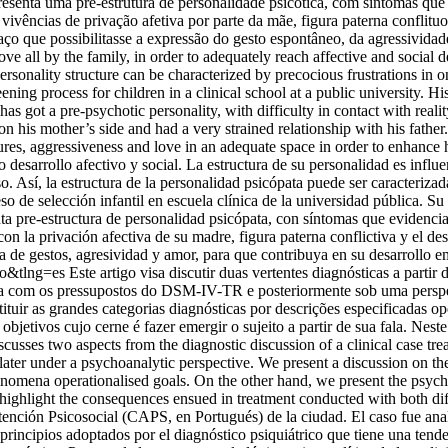
esenta uma pré-estrutura de personalidade psicótica, com sintomas que 
ivências de privação afetiva por parte da mãe, figura paterna conflituo
ço que possibilitasse a expressão do gesto espontâneo, da agressivida
 all by the family, in order to adequately reach affective and social d
rsonality structure can be characterized by precocious frustrations in 
eening process for children in a clinical school at a public university. 
as got a pre-psychotic personality, with difficulty in contact with rea
n his mother’s side and had a very strained relationship with his father.
tures, aggressiveness and love in an adequate space in order to enhanc
 desarrollo afectivo y social. La estructura de su personalidad es influ
o. Así, la estructura de la personalidad psicópata puede ser caracterizad
eso de selección infantil en escuela clínica de la universidad pública. 
a pre-estructura de personalidad psicópata, con síntomas que evidencian
con la privación afectiva de su madre, figura paterna conflictiva y el 
ea de gestos, agresividad y amor, para que contribuya en su desarrollo e
so&tlng=es
Este artigo visa discutir duas vertentes diagnósticas a part
 com os pressupostos do DSM-IV-TR e posteriormente sob uma perspecti
tituir as grandes categorias diagnósticas por descrições especificadas o
objetivos cujo cerne é fazer emergir o sujeito a partir de sua fala. Nes
iscusses two aspects from the diagnostic discussion of a clinical case t
er under a psychoanalytic perspective. We present a discussion on the 
phenomena operationalised goals. On the other hand, we present the psy
to highlight the consequences ensued in treatment conducted with both dif
 Atención Psicosocial (CAPS, en Portugués) de la ciudad. El caso fue 
 principios adoptados por el diagnóstico psiquiátrico que tiene una tende