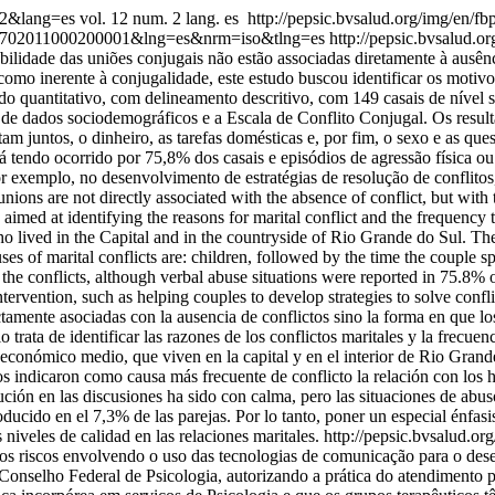
002&lang=es
vol. 12 num. 2 lang. es
http://pepsic.bvsalud.org/img/en/fb
77-29702011000200001&lng=es&nrm=iso&tlng=es
http://pepsic.bvsalud.o
tabilidade das uniões conjugais não estão associadas diretamente à ausê
 como inerente à conjugalidade, este estudo buscou identificar os motiv
udo quantitativo, com delineamento descritivo, com 149 casais de nível 
 de dados sociodemográficos e a Escala de Conflito Conjugal. Os resu
tam juntos, o dinheiro, as tarefas domésticas e, por fim, o sexo e as q
á tendo ocorrido por 75,8% dos casais e episódios de agressão física o
 por exemplo, no desenvolvimento de estratégias de resolução de conflito
nions are not directly associated with the absence of conflict, but with 
y aimed at identifying the reasons for marital conflict and the frequency 
 lived in the Capital and in the countryside of Rio Grande do Sul. Th
uses of marital conflicts are: children, followed by the time the couple s
 the conflicts, although verbal abuse situations were reported in 75.8%
ervention, such as helping couples to develop strategies to solve conflict
ctamente asociadas con la ausencia de conflictos sino la forma en que l
io trata de identificar las razones de los conflictos maritales y la frecu
oeconómico medio, que viven en la capital y en el interior de Rio Grand
s indicaron como causa más frecuente de conflicto la relación con los hij
ución en las discusiones ha sido con calma, pero las situaciones de abu
roducido en el 7,3% de las parejas. Por lo tanto, poner un especial énfasis
 niveles de calidad en las relaciones maritales.
http://pepsic.bvsalud.or
 os riscos envolvendo o uso das tecnologias de comunicação para o dese
 Conselho Federal de Psicologia, autorizando a prática do atendimento