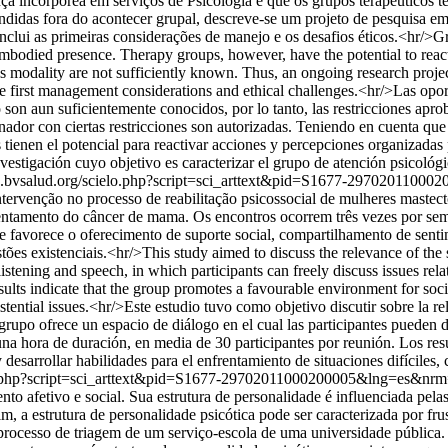
 incorpórea em serviços de Psicologia e que os grupos terapêuticos tê
idas fora do acontecer grupal, descreve-se um projeto de pesquisa em 
 Inclui as primeiras considerações de manejo e os desafios éticos.<hr/>
bodied presence. Therapy groups, however, have the potential to react
his modality are not sufficiently known. Thus, an ongoing research proje
he first management considerations and ethical challenges.<hr/>Las opor
no son aun suficientemente conocidos, por lo tanto, las restricciones ap
nador con ciertas restricciones son autorizadas. Teniendo en cuenta que
os tienen el potencial para reactivar acciones y percepciones organizada
stigación cuyo objetivo es caracterizar el grupo de atención psicológica
sic.bvsalud.org/scielo.php?script=sci_arttext&pid=S1677-297020110
tervenção no processo de reabilitação psicossocial de mulheres mastec
frentamento do câncer de mama. Os encontros ocorrem três vezes por s
 favorece o oferecimento de suporte social, compartilhamento de senti
ões existenciais.<hr/>This study aimed to discuss the relevance of the 
tening and speech, in which participants can freely discuss issues relat
ults indicate that the group promotes a favourable environment for socia
existential issues.<hr/>Este estudio tuvo como objetivo discutir sobre l
rupo ofrece un espacio de diálogo en el cual las participantes pueden d
na hora de duración, en media de 30 participantes por reunión. Los re
 desarrollar habilidades para el enfrentamiento de situaciones difícile
elo.php?script=sci_arttext&pid=S1677-29702011000200005&lng=es&nr
o afetivo e social. Sua estrutura de personalidade é influenciada pela
im, a estrutura de personalidade psicótica pode ser caracterizada por f
 processo de triagem de um serviço-escola de uma universidade pública