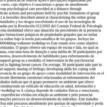
m o potencial de reativar ações e percepções organizadas por
curso, cujo objetivo é caracterizar o grupo de atendimento
Group psychological care provided at a distance through
ivate actions and perceptions held by psychic formations of group
ct is hereafter described aimed at characterizing the online group
tunidades y los riesgos envolviendo el uso de las tecnologías de
robadas por la Resolución 012/2005 del Consejo Federal de Psicología
 esta modalidad ofrece una situación sin precedentes de la presencia
s por formaciones psíquicas de propiedades grupales que no serían
 online bajo la teoría psicoanalítica de los grupos. Incluye las
00200004&lng=es&nrm=iso&tlng=es
Este estudo teve como objetivo
tomizadas. O grupo oferece um espaço de escuta e fala, no qual as
emana, com uma hora de duração e uma média de 30 participantes por
mentos, desenvolvimento de habilidades para enfrentamento de
support group as a modality of intervention in the psychosocial
ed to fighting breast cancer. On average, 30 participants take part in
l support; sharing of feelings; developing skills for coping with
a relevancia de un grupo de apoyo como modalidad de intervención en el
iscutir libremente cuestiones relacionadas al enfrentamiento del
sultados indican que el grupo promueve un ambiente que ofrece
s, constituyendo un vehículo de educación en salud, información y
m=iso&tlng=es
A criança depende de cuidados físicos e emocionais,
s experiências vividas em relação ao ambiente e pelo potencial
rustrações precoces no desenvolvimento do indivíduo. Este trabalho
. Sua mãe procurou atendimento por queixas de agressividade e perda