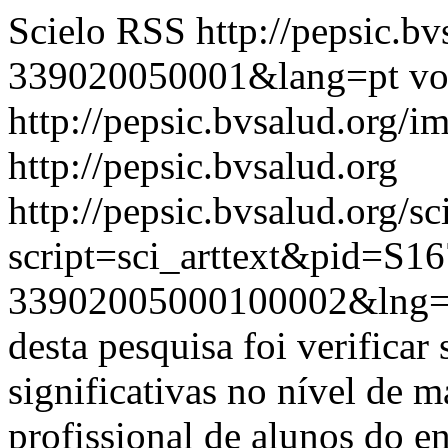
Scielo RSS
http://pepsic.b
339020050001&lang=pt
vo
http://pepsic.bvsalud.org/i
http://pepsic.bvsalud.org
http://pepsic.bvsalud.org/sc
script=sci_arttext&pid=S16
33902005000100002&lng=
desta pesquisa foi verificar
significativas no nível de m
profissional de alunos do e