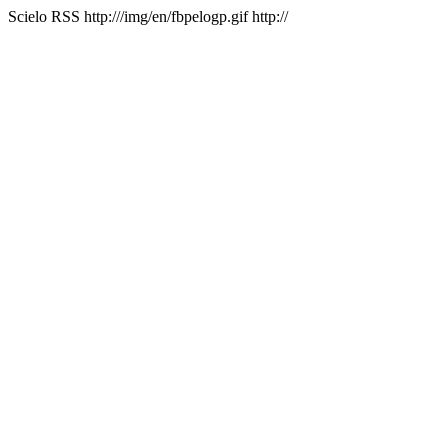
Scielo RSS
http:///img/en/fbpelogp.gif
http://