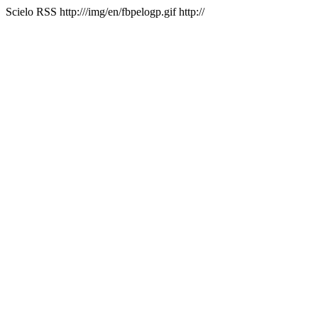
Scielo RSS
http:///img/en/fbpelogp.gif
http://