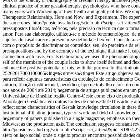
work is the scarcity of bibliography of Gestalt-Therapy anchored psycho
clinical practice of other gestalt-therapist psychologists who have con
many years with Worsening of their health and quality of life. We emp
Therapeutic Relationship, Here and Now, and Experiment. The experience
the same ones.
http://pepsic.bvsalud.org/scielo.php?script=sci_a
pressupostos filosóficos, teóricos, pela precisão da técnica que o tor
amor. Para sua elaboração, utilizou-se o método fenomenológico, de nat
sujeitos do casal carece apresentar-se definida e flexível. Considera-s
com o propósito de discriminar os conteúdos: seu, do parceiro e da rel
presuppositions and by the accuracy of the technique that make it capabl
connection with love. For its elaboration, we used the phenomenological 
self of the members of the couple lacks to show itself defined and flexi
enhance the positive potential of this, with the purpose to discriminate
25262017000100005&lng=t&nrm=iso&tlng=t
Este artigo objetiva a
para refletir algumas características da circulação do conhecimento G
autoria, filiação institucional, periódico, tipo de trabalho e área do
nos anos de 2004 até 2014; hegemonia de artigos publicados em um per
Universidade de Brasília; região Centro-Oeste como eixo de produção.
Abordagem Gestáltica em outras fontes de dados.<hr/>This article aim
reflect some characteristics of Gestalt knowledge circulation in these
institutional affiliation, journal, type of work and field of knowledge
hegemony of papers published in a single magazine; emphasis on theoreti
Midwest as the production axis. The conclusion suggests constant revi
http://pepsic.bvsalud.org/scielo.php?script=sci_arttext&pid=S18
afeto ou laço social, onde o sujeito procura encontrar possibilidade