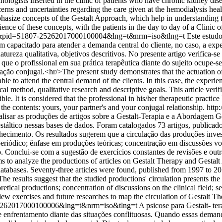
logists inserted in the clinic of patients who have chronic kidney disea
cerns and uncertainties regarding the care given at the hemodialysis heal
hasize concepts of the Gestalt Approach, which help in understanding the
 of these concepts, with the patients in the day to day of a Clinic of 
rttext&pid=S1807-25262017000100004&lng=t&nrm=iso&tlng=t
Este estud
nam capacitado para atender a demanda central do cliente, no caso, a ex
ureza qualitativa, objetivos descritivos. No presente artigo verifica-se 
e que o profissional em sua prática terapêutica diante do sujeito ocupe-s
ação conjugal.<hr/>The present study demonstrates that the actuation of t
e to attend the central demand of the clients. In this case, the experien
method, qualitative research and descriptive goals. This article verifies 
ble. It is considered that the professional in his/her therapeutic practic
 the contents: yours, your partner's and your conjugal relationship.
http
nalisar as produções de artigos sobre a Gestalt-Terapia e a Abordagem
estáltico nessas bases de dados. Foram catalogados 73 artigos, publicad
 conhecimento. Os resultados sugerem que a circulação das produções inves
iódico; ênfase em produções teóricas; concentração em discussões volta
 Conclui-se com a sugestão de exercícios constantes de revisões e outr
s to analyze the productions of articles on Gestalt Therapy and Gesta
 databases. Seventy-three articles were found, published from 1997 to 20
. The results suggest that the studied productions' circulation presents t
cal productions; concentration of discussions on the clinical field; sev
ew exercises and future researches to map the circulation of Gestalt T
07-25262017000100006&lng=t&nrm=iso&tlng=t
A psicose para Gestalt- te
s de enfrentamento diante das situações conflituosas. Quando essas dem