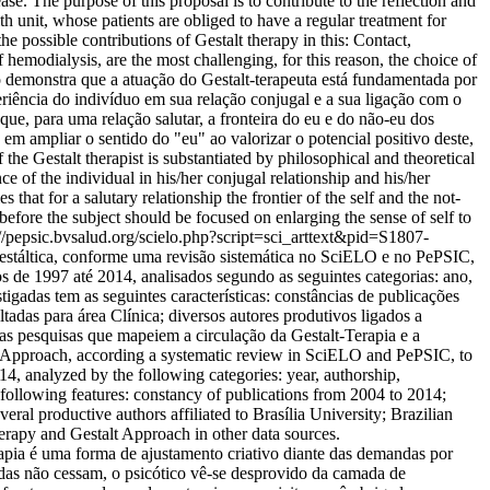
se. The purpose of this proposal is to contribute to the reflection and
th unit, whose patients are obliged to have a regular treatment for
 possible contributions of Gestalt therapy in this: Contact,
hemodialysis, are the most challenging, for this reason, the choice of
o demonstra que a atuação do Gestalt-terapeuta está fundamentada por
periência do indivíduo em sua relação conjugal e a sua ligação com o
que, para uma relação salutar, a fronteira do eu e do não-eu dos
e em ampliar o sentido do "eu" ao valorizar o potencial positivo deste,
he Gestalt therapist is substantiated by philosophical and theoretical
ce of the individual in his/her conjugal relationship and his/her
that for a salutary relationship the frontier of the self and the not-
e before the subject should be focused on enlarging the sense of self to
://pepsic.bvsalud.org/scielo.php?script=sci_arttext&pid=S1807-
 Gestáltica, conforme uma revisão sistemática no SciELO e no PePSIC,
os de 1997 até 2014, analisados segundo as seguintes categorias: ano,
tigadas tem as seguintes características: constâncias de publicações
das para área Clínica; diversos autores produtivos ligados a
as pesquisas que mapeiem a circulação da Gestalt-Terapia e a
lt Approach, according a systematic review in SciELO and PePSIC, to
14, analyzed by the following categories: year, authorship,
he following features: constancy of publications from 2004 to 2014;
eral productive authors affiliated to Brasília University; Brazilian
herapy and Gestalt Approach in other data sources.
rapia é uma forma de ajustamento criativo diante das demandas por
andas não cessam, o psicótico vê-se desprovido da camada de