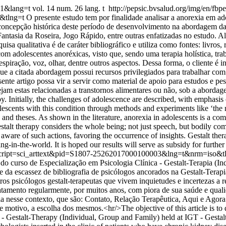
001&lang=t
vol. 14 num. 26 lang. t
http://pepsic.bvsalud.org/img/en/fbpe
o&tlng=t
O presente estudo tem por finalidade analisar a anorexia em ad
a concepção histórica deste período de desenvolvimento na abordagem da
antasia da Roseira, Jogo Rápido, entre outras enfatizadas no estudo. Al
sa qualitativa é de caráter bibliográfico e utiliza como fontes: livros, 
com adolescentes anoréxicas, visto que, sendo uma terapia holística, tr
espiração, voz, olhar, dentre outros aspectos. Dessa forma, o cliente é i
e a citada abordagem possui recursos privilegiados para trabalhar com
nte artigo possa vir a servir como material de apoio para estudos e pe
jam estas relacionadas a transtornos alimentares ou não, sob a abordag
y. Initially, the challenges of adolescence are described, with emphasis 
escents with this condition through methods and experiments like ‘the ro
ns and theses. As shown in the literature, anorexia in adolescents is a
Gestalt therapy considers the whole being; not just speech, but bodily 
 aware of such actions, favoring the occurrence of insights. Gestalt the
g-in-the-world. It is hoped our results will serve as subsidy for further 
hp?script=sci_arttext&pid=S1807-25262017000100003&lng=t&nrm=iso&t
o curso de Especialização em Psicologia Clínica - Gestalt-Terapia (Indi
 da escassez de bibliografia de psicólogos ancorados na Gestalt-Terapia
utros psicólogos gestalt-terapeutas que vivem inquietudes e incertezas a
ratamento regularmente, por muitos anos, com piora de sua saúde e qua
ia nesse contexto, que são: Contato, Relação Terapêutica, Aqui e Agora
e motivo, a escolha dos mesmos.<hr/>The objective of this article is to
y - Gestalt-Therapy (Individual, Group and Family) held at IGT - Gestal