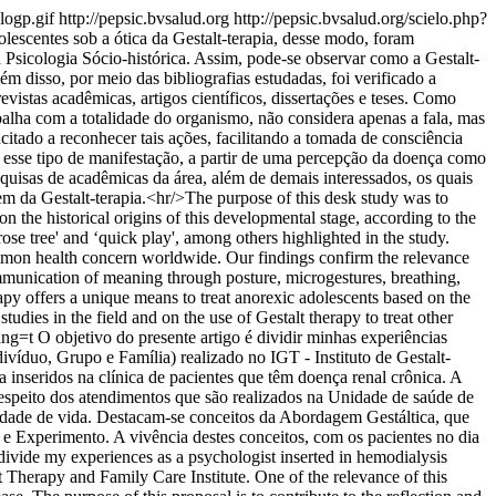
logp.gif
http://pepsic.bvsalud.org
http://pepsic.bvsalud.org/scielo.php?
olescentes sob a ótica da Gestalt-terapia, desse modo, foram
 Psicologia Sócio-histórica. Assim, pode-se observar como a Gestalt-
ém disso, por meio das bibliografias estudadas, foi verificado a
revistas acadêmicas, artigos científicos, dissertações e teses. Como
abalha com a totalidade do organismo, não considera apenas a fala, mas
ncitado a reconhecer tais ações, facilitando a tomada de consciência
 esse tipo de manifestação, a partir de uma percepção da doença como
squisas de acadêmicas da área, além de demais interessados, os quais
em da Gestalt-terapia.<hr/>The purpose of this desk study was to
on the historical origins of this developmental stage, according to the
se tree' and ‘quick play', among others highlighted in the study.
 common health concern worldwide. Our findings confirm the relevance
communication of meaning through posture, microgestures, breathing,
rapy offers a unique means to treat anorexic adolescents based on the
studies in the field and on the use of Gestalt therapy to treat other
lng=t
O objetivo do presente artigo é dividir minhas experiências
víduo, Grupo e Família) realizado no IGT - Instituto de Gestalt-
 inseridos na clínica de pacientes que têm doença renal crônica. A
 respeito dos atendimentos que são realizados na Unidade de saúde de
lidade de vida. Destacam-se conceitos da Abordagem Gestáltica, que
 e Experimento. A vivência destes conceitos, com os pacientes no dia
 divide my experiences as a psychologist inserted in hemodialysis
t Therapy and Family Care Institute. One of the relevance of this