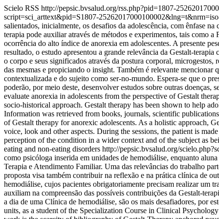
Scielo RSS
http://pepsic.bvsalud.org/rss.php?pid=1807-252620170
script=sci_arttext&pid=S1807-25262017000100002&lng=t&nrm=is
salientados, inicialmente, os desafios da adolescência, com ênfase n
terapia pode auxiliar através de métodos e experimentos, tais como a F
ocorrência do alto índice de anorexia em adolescentes. A presente pesqui
resultado, o estudo apresentou a grande relevância da Gestalt-terapia 
o corpo e seus significados através da postura corporal, microgestos, r
das mesmas e propiciando o insight. Também é relevante mencionar qu
contextualizada e do sujeito como ser-no-mundo. Espera-se que o prese
poderão, por meio deste, desenvolver estudos sobre outras doenças, se
evaluate anorexia in adolescents from the perspective of Gestalt therap
socio-historical approach. Gestalt therapy has been shown to help adol
Information was retrieved from books, journals, scientific publicatio
of Gestalt therapy for anorexic adolescents. As a holistic approach, 
voice, look and other aspects. During the sessions, the patient is made
perception of the condition in a wider context and of the subject as bein
eating and non-eating disorders
http://pepsic.bvsalud.org/scielo.p
como psicóloga inserida em unidades de hemodiálise, enquanto aluna d
Terapia e Atendimento Familiar. Uma das relevâncias do trabalho parte
proposta visa também contribuir na reflexão e na prática clínica de o
hemodiálise, cujos pacientes obrigatoriamente precisam realizar um t
auxiliam na compreensão das possíveis contribuições da Gestalt-terap
a dia de uma Clínica de hemodiálise, são os mais desafiadores, por est
units, as a student of the Specialization Course in Clinical Psycholog